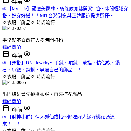
8年前
☞【My Life】顯瘦美臀褲、橫條紋寬鬆開叉T恤～休閒輕鬆穿
搭，好穿好搭！！MIT台灣製造與正韓服飾提供選擇～
☺衣服／飾品☺
時尚流行
平常就不喜歡花太多時間打扮
繼續閱讀
9年前
☞【穿搭】DN+Jewelry～手鍊、項鍊、戒指，情侶款、鑽
石、純銀、鈦鋼，專屬自己的飾品！！
☺衣服／飾品☺
時尚流行
出門總是會先挑選衣服，再來搭配飾品
繼續閱讀
9年前
☞【財神小舖】情人狐仙戒指～好運好人緣好桃花通通
來！！！
☺衣服／飾品☺
時尚流行