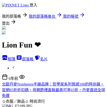
登入
我的部落格
我的部落格後台
我的帳號
登出
Lion Fun ❤
相簿
部落格
名片
6年前
北歐丹麥Nordgreen手錶品牌｜哲學家系列質感100的時尚錶。
官網85折折扣碼，母親節禮盒裝最高可享65折，丹麥直送全球
免運
☺衣服／飾品☺
時尚流行