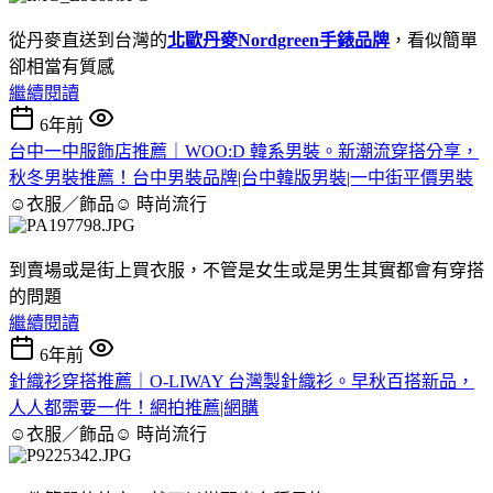
從丹麥直送到台灣的
北歐丹麥Nordgreen手錶品牌
，看似簡單
卻相當有質感
繼續閱讀
6年前
台中一中服飾店推薦｜WOO:D 韓系男裝。新潮流穿搭分享，
秋冬男裝推薦！台中男裝品牌|台中韓版男裝|一中街平價男裝
☺衣服／飾品☺
時尚流行
到賣場或是街上買衣服，不管是女生或是男生其實都會有穿搭
的問題
繼續閱讀
6年前
針織衫穿搭推薦｜O-LIWAY 台灣製針織衫。早秋百搭新品，
人人都需要一件！網拍推薦|網購
☺衣服／飾品☺
時尚流行