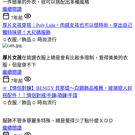
一件簡單的外衣，就可以搭配出多種風格
繼續閱讀
7年前
厚片女孩穿搭｜Poly Lulu。肉感女孩也可以很時尚，穿出自己
獨特味道！大尺碼服飾
☺衣服／飾品☺
時尚流行
厚片女孩
在挑選衣服上總是會有比較多限制，覺得美美的衣
服，但是穿不下
繼續閱讀
7年前
☞【情侶對鍊】BENITY 貝那堤～白鋼飾品推薦，彼端戀人好
搭配件！！情侶對戒|手鍊|項鍊|手環
☺衣服／飾品☺
時尚流行
服飾不管多華麗多特殊，總是覺得少了點什麼ＸＤＤ
繼續閱讀