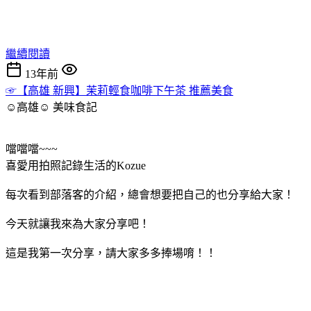
繼續閱讀
13年前
☞【高雄 新興】茉莉輕食咖啡下午茶 推薦美食
☺高雄☺
美味食記
噹噹噹~~~
喜愛用拍照記錄生活的Kozue
每次看到部落客的介紹，總會想要把自己的也分享給大家！
今天就讓我來為大家分享吧！
這是我第一次分享，請大家多多捧場唷！！