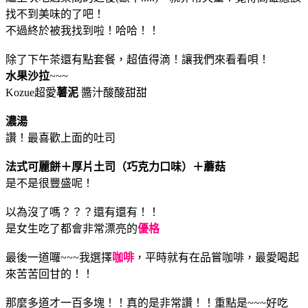
找不到美味的了吧！
不過終於被我找到啦！哈哈！！
除了下午茶還有點套餐，超值得滴！讓我們來看看唄！
水果沙拉
~~~
Kozue超愛
薯泥
醬汁酸酸甜甜
濃湯
讚！最喜歡上面的吐司
法式可麗餅＋厚片土司（巧克力口味）＋蘑菇
是不是很豐盛呢！
以為沒了嗎？？？還有還有！！
是女生吃了都會非常漂亮的
優格
最後一道囉~~~我選擇
咖啡
，平時就有在品嘗咖啡，最愛喝起
來苦苦回甘的！！
那麼多道才一百多塊！！真的是非常讚！！重點是~~~好吃