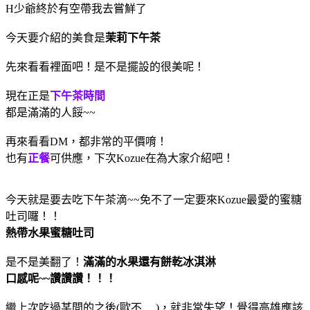
H少爺終於有空帶我去嘗鮮了
今天要介紹的美食是
茉莉下午茶
先來看看裡面吧！是不是擺設的很美呢！
現在正是
下午茶時間
都是滿滿的人餒~~
再來看看DM，都非常的平價唷！
也有
正餐
可供應，下次Kozue在為大家介紹吧！
今天就是要去吃下午茶滴~~免不了一定要來Kozue最愛的蜜糖
吐司囉！！
熱帶水果蜜糖吐司
是不是美翻了！
滿滿的水果還有餅乾冰淇淋
口感呢~~讚讚讚！！！
繼上次吃過某間的之後(歐不.....)，就非常失望！覺得高雄應該