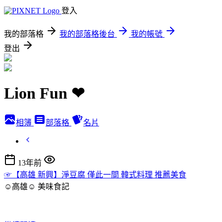
登入
我的部落格
我的部落格後台
我的帳號
登出
Lion Fun ❤
相簿
部落格
名片
13年前
☞【高雄 新興】淨豆腐 僅此一間 韓式料理 推薦美食
☺高雄☺
美味食記