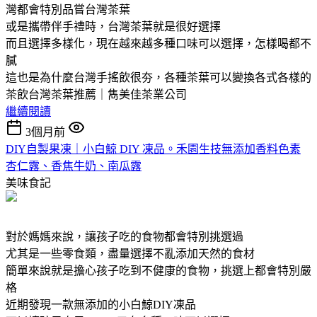
灣都會特別品嘗台灣茶葉
或是攜帶伴手禮時，台灣茶葉就是很好選擇
而且選擇多樣化，現在越來越多種口味可以選擇，怎樣喝都不
膩
這也是為什麼台灣手搖飲很夯，各種茶葉可以變換各式各樣的
茶飲台灣茶葉推薦｜雋美佳茶業公司
繼續閱讀
3個月前
DIY自製果凍｜小白鯨 DIY 凍品。禾園生技無添加香料色素
杏仁露、香焦牛奶、南瓜露
美味食記
對於媽媽來說，讓孩子吃的食物都會特別挑選過
尤其是一些零食類，盡量選擇不亂添加天然的食材
簡單來說就是擔心孩子吃到不健康的食物，挑選上都會特別嚴
格
近期發現一款無添加的小白鯨DIY凍品