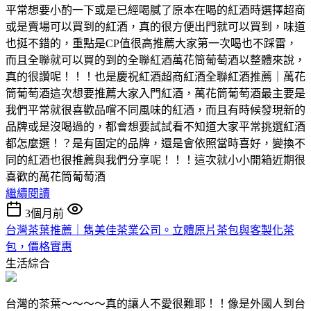
平常想要小酌一下或是已經喝膩了原本在喝的紅酒時選擇超商
或是賣場可以買到的紅酒，真的很方便出門就可以買到，味道
也挺不錯的，重點是CP值很高推薦大家第一次喝也不踩雷，
而且全聯就可以買的到的全聯紅酒萬花筒葡萄酒以整體來說，
真的很讚呢！！！也是慶祝紅酒超商紅酒全聯紅酒推薦｜萬花
筒葡萄酒這次想要推薦大家入門紅酒，萬花筒葡萄酒最主要是
我們平常就很喜歡品嚐不同風味的紅酒，而且有時候發現新的
品牌或是沒喝過的，都會想要試試看不知道大家平常挑選紅酒
都怎麼選！？是有固定的品牌，還是會依照當時喜好，變換不
同的紅酒也很推薦與我們分享呢！！！這次就小小開箱近期很
喜歡的萬花筒葡萄酒
繼續閱讀
3個月前
台灣茶葉推薦｜雋美佳茶業公司。立體原片茶包與客製化茶
包，價格實惠
生活綜合
台灣的茶葉～～～～真的讓人不愛很難耶！！像是外國人到台