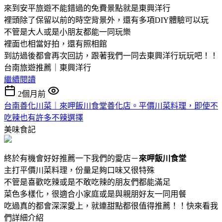
來到安平旅遊不能錯過的免費景點就是東興洋行
裡頭除了保留以前的時空背景外，還有多項DIY體驗可以玩
不管是大人或是小朋友都能一同玩樂
裡面也相當好拍，還有照相館
到訪過後都會再次回訪，跟著我們一同去東興洋行玩玩吧！！
台南旅遊推薦｜東興洋行
繼續閱讀
2個月前
台南善化川菜｜來呷飯川食堂善化店。平價川菜料理，即使不
吃辣也有許多不辣選擇
美味食記
終於有機會好好推薦一下我們的愛店－
來呷飯川食堂
主打平價川菜料理，份量足夠口味又很特殊
不管是喜歡吃辣或是不敢吃辣的朋友們都能滿足
菜色多樣化，很適合小家庭或是與親朋好友一同用餐
吃過真的都會深深愛上，就連甜點都很值得推薦！！快來看我
們詳細介紹