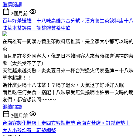
繼續閱讀
2個月前
百年好茶送禮｜十八味高雄六合分號。漢方養生茶飲料店十八
味草本茶評價｜調整體質養生飲
在高雄有一間漢方養生茶飲料店推薦，是全家大小都可以喝的
茶
而且是許多外國客人，像是日本韓國客人來台時都會選擇的茶
飲（太熱受不了了）
天氣越來越炎熱，炎炎夏日來一杯台灣退火代表品牌－十八味
草本超讚！！
為什麼要喝十八味茶！？喝了退火，火氣退了好睡好入眠
而且吃任何美食，搭配十八味享受無負擔呢也許第一次喝的朋
友們，都會想詢問～～～
繼續閱讀
3個月前
台南客製化鞋店｜走四方客製鞋墊 台南直營店。訂製鞋墊｜
大人小孩均有｜鞋墊調整