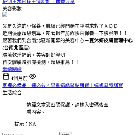
檢測＋水飛梭＋清粉刺，保養分享
美容彩妝
又是久違的小保養，肌膚已經開始在呼喊求救了ＸＤＤ
近期優惠超級划算，趁著過年前趕快來保養一下臉蛋吧！！
跟著我們到台南北區新開幕的美容中心－
夏沐妍皮膚管理中心
(台南北區店)
環境乾淨舒適，美容師好親切
首次體驗贈肌膚檢測，超級推薦！！
繼續閱讀
4個月前
家裡必備品｜速必效。果蚤蠅誘聚黏餌寶｜蟑螂凝膠餌寶
生活綜合
這篇文章受密碼保護，請輸入密碼後查
看內容。
提示：NA