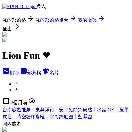
登入
我的部落格
我的部落格後台
我的帳號
登出
Lion Fun ❤
相簿
部落格
名片
2個月前
台南旅遊推薦｜東興洋行。安平免門票景點｜水晶DIY｜皮革
戒指｜時空糖膠囊罐｜字母鑰匙圈｜藍曬圖
國內旅遊