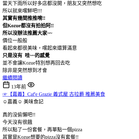
當天下雨所以好多店都沒開，朋友又突然想吃
所以就來嚐鮮吧!!!
其實有幾間推推唷!!
但Kozue都沒有拍拍阿!!
所以沒辦法推薦大家~~
價位一般般
看起來都很美味，嚐起來還算滿意
只是沒有
哇~~的感覺
並不會讓Kozue特別想再回去吃
除非是突然想到才會
繼續閱讀
13年前
☞【嘉義】Caf'e Grazie 義式屋 古拉爵 推薦美食
☺嘉義☺
美味食記
真的沒偷懶吧!!
今天沒有很餓
所以點了一份套餐，再單點一個pizza
其實是Kozue想要的pizza沒有套餐!!