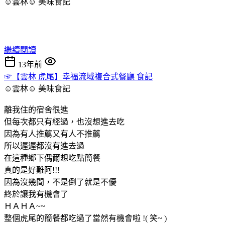
☺雲林☺
美味食記
繼續閱讀
13年前
☞【雲林 虎尾】幸福流域複合式餐廳 食記
☺雲林☺
美味食記
離我住的宿舍很進
但每次都只有經過，也沒想進去吃
因為有人推薦又有人不推薦
所以遲遲都沒有進去過
在這種鄉下偶爾想吃點簡餐
真的是好難阿!!!
因為沒幾間，不是倒了就是不優
終於讓我有機會了
ＨＡＨＡ~~
整個虎尾的簡餐都吃過了當然有機會啦 !( 笑~ )