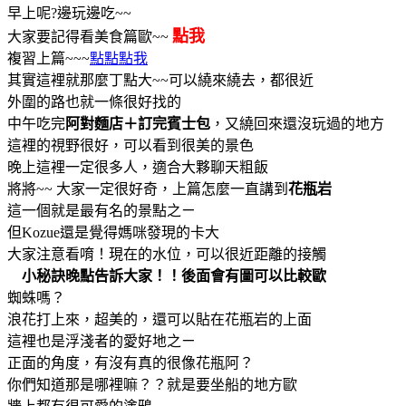
早上呢?邊玩邊吃~~
點我
大家要記得看美食篇歐~~
複習上篇~~~
點點點我
其實這裡就那麼丁點大~~可以繞來繞去，都很近
外圍的路也就一條很好找的
中午吃完
阿對麵店＋訂完賓士包
，又繞回來還沒玩過的地方
這裡的視野很好，可以看到很美的景色
晚上這裡一定很多人，適合大夥聊天粗飯
將將~~ 大家一定很好奇，上篇怎麼一直講到
花瓶岩
這一個就是最有名的景點之ㄧ
但Kozue還是覺得媽咪發現的卡大
大家注意看唷！現在的水位，可以很近距離的接觸
小秘訣晚點告訴大家！！後面會有圖可以比較歐
蜘蛛嗎？
浪花打上來，超美的，還可以貼在花瓶岩的上面
這裡也是浮淺者的愛好地之ㄧ
正面的角度，有沒有真的很像花瓶阿？
你們知道那是哪裡嘛？？就是要坐船的地方歐