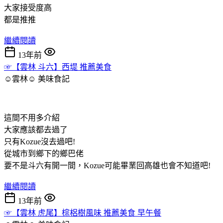
大家接受度高
都是推推
繼續閱讀
13年前
☞【雲林 斗六】西堤 推薦美食
☺雲林☺
美味食記
這間不用多介紹
大家應該都去過了
只有Kozue沒去過吧!
從城市到鄉下的鄉巴佬
要不是斗六有開一間，Kozue可能畢業回高雄也會不知道吧!
繼續閱讀
13年前
☞【雲林 虎尾】棕梠樹風味 推薦美食 早午餐