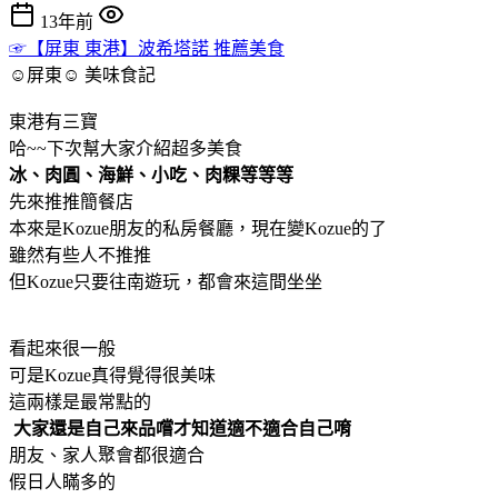
13年前
☞【屏東 東港】波希塔諾 推薦美食
☺屏東☺
美味食記
東港有三寶
哈~~下次幫大家介紹超多美食
冰、肉圓、海鮮、小吃、肉粿等等等
先來推推簡餐店
本來是Kozue朋友的私房餐廳，現在變Kozue的了
雖然有些人不推推
但Kozue只要往南遊玩，都會來這間坐坐
看起來很一般
可是Kozue真得覺得很美味
這兩樣是最常點的
大家還是自己來品嚐才知道適不適合自己唷
朋友、家人聚會都很適合
假日人瞞多的