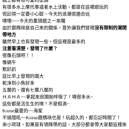
牆上都有很可愛的塗鴉
有很多水上摩托車或者水上活動，都是在這裡遊玩的
但記得一定要小心歐，今天的浪潮很適合玩
嘿嘿~~~今天的重頭戲之ㄧ來囉
由於跟媽咪是自己來的關係，意外讓我們發現
沒有限制的潮間
帶地方
雖然早上也有發現一些，但這裡是最多的
注意看清楚，發現了什麼？
很像石頭吧！！
像蝸牛
軟趴趴
這比早上發現的還大
乾淨到小魚好多
五層的，還有七層八層的
ＨＡＨＡ~~拿起來就開始呼吸了！噴很多水~
這些都是活生生的唷！不是假滴~
Kozue最愛的~~海星
不過隱吼~~Kozue跟媽咪也是！玩超久的，都忘記時間了！
來小琉球，如果是有領隊帶的話，大部分都會帶大家都這裡來