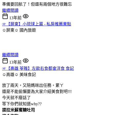
準備要回航了！但還有兩個地方很難忘
繼續閱讀
13年前
☞【屏東】小琉球上篇 - 私房推薦景點
☺屏東☺
國內旅遊
繼續閱讀
13年前
☞【高雄 苓雅】左飲右食都會洋食 食記
☺高雄☺
美味食記
放了兩天，又陪媽咪出任務，累ㄚ
還是不能偷懶要為大家介紹美食對吧!!!
今天就不廢話了
等下你們就知道why??
提拉米蘇蜜糖吐司