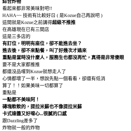
綜合炸物
看起來都非常美味對吧!!
HAHA~~ 技術有比較好ㄖ ( 是Kozue自己再說吧
)
這間就是Kozue之前講得
超級不推推
在高雄現在已有三間店
這是三多店的
有訂位，明明有座位，卻不能進去坐？
進去後，卻不來點餐，叫了好幾次才過來
重點是當時沒什麼人，服務生也都沒再忙，真得是非常傻眼
要不是大家都推推
都還沒品嚐到Kozue就想走人了
心情都壞了一半，想說先點一個看看，卻還有低消
算了！！如果美味一切都算了
重點是
一點都不美味阿！
磚塊軟軟的，提拉米蘇也不像提拉米蘇
卡式達醬又好噁心...很膩的口感
跟Dazzling差多了
炸物就一般的炸物