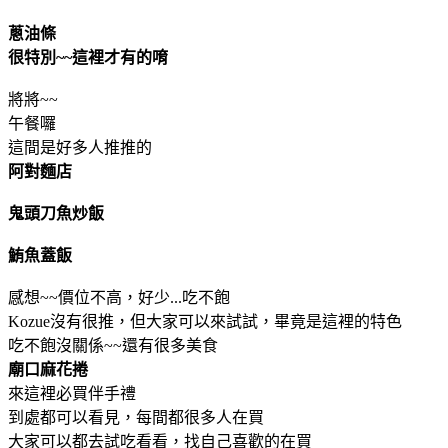
蔥油條
很特別~~這裡才有的唷
將將~~
午餐囉
這間是好多人推推的
阿對麵店
鬼頭刀魚炒飯
鮪魚蓋飯
感想~~價位不高，好少...吃不飽
Kozue沒有很推，但大家可以來試試，畢竟是這裡的特色
吃不飽沒關係~~還有很多美食
廟口麻花捲
來這裡必買伴手禮
到處都可以看見，每間都很多人在買
大家可以都去試吃看看，找自己喜歡的在買