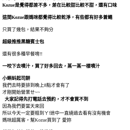
Kozue是覺得都差不多，差在比較甜比較不甜，還有口味
這間Kozue跟媽咪都覺得比較乾淨，有些都有好多蒼蠅
只買了幾包，結果不夠分
超級推推黑糖賓士包
還有很多種早餐唷!!
一咬下去噴汁，買了好多回去，蒸一蒸一樣噴汁
小蝌蚪起司餅
我們去時要排到晚上8點才會有了
才剛開始營業ㄝ~~
大家記得先打電話去預約，才不會買不到
因為我們要當天來回
所以今天一定要粗到ㄚ!途中一直繞過去看有沒有機會
媽咪超厲害，幫Kozue買到了
愛妳