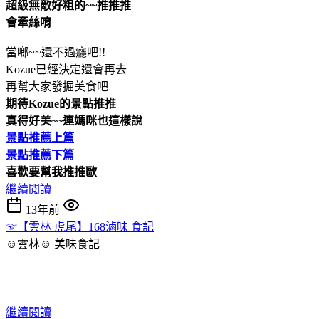
超級無敵好粗的~~推推推
會牽絲唷
當啷~~還不過癮吧!!
Kozue已經決定還會再去
再幫大家發掘美食吧
期待Kozue的景點推推
真得好美~~連媽咪也這樣說
景點推薦上篇
景點推薦下篇
喜歡要幫我推推歐
繼續閱讀
13年前
☞【雲林 虎尾】168滷味 食記
☺雲林☺
美味食記
繼續閱讀