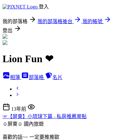
登入
我的部落格
我的部落格後台
我的帳號
登出
Lion Fun ❤
相簿
部落格
名片
13年前
☞【屏東】小琉球下篇 - 私房推薦景點
☺屏東☺
國內旅遊
喜歡的話~~ 一定要推推歐