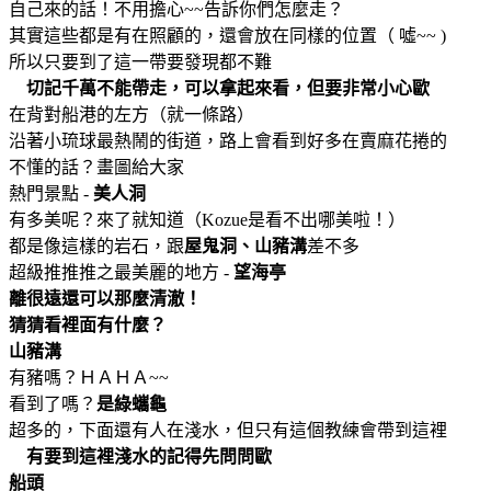
自己來的話！不用擔心~~告訴你們怎麼走？
其實這些都是有在照顧的，還會放在同樣的位置（ 噓~~ )
所以只要到了這一帶要發現都不難
切記千萬不能帶走，可以拿起來看，但要非常小心歐
在背對船港的左方（就一條路）
沿著小琉球最熱鬧的街道，路上會看到好多在賣麻花捲的
不懂的話？畫圖給大家
熱門景點 -
美人洞
有多美呢？來了就知道（Kozue是看不出哪美啦！）
都是像這樣的岩石，跟
屋鬼洞、山豬溝
差不多
超級推推推之最美麗的地方 -
望海亭
離很遠還可以那麼清澈！
猜猜看裡面有什麼？
山豬溝
有豬嗎？ＨＡＨＡ~~
看到了嗎？
是綠蠵龜
超多的，下面還有人在淺水，但只有這個教練會帶到這裡
有要到這裡淺水的記得先問問歐
船頭