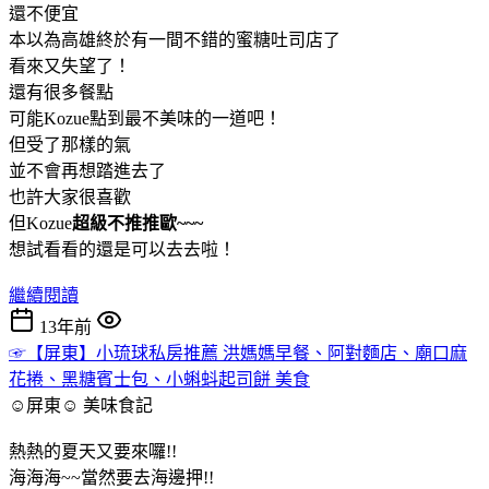
還不便宜
本以為高雄終於有一間不錯的蜜糖吐司店了
看來又失望了！
還有很多餐點
可能Kozue點到最不美味的一道吧！
但受了那樣的氣
並不會再想踏進去了
也許大家很喜歡
但Kozue
超級不推推歐~~~
想試看看的還是可以去去啦！
繼續閱讀
13年前
☞【屏東】小琉球私房推薦 洪媽媽早餐、阿對麵店、廟口麻
花捲、黑糖賓士包、小蝌蚪起司餅 美食
☺屏東☺
美味食記
熱熱的夏天又要來囉!!
海海海~~當然要去海邊押!!