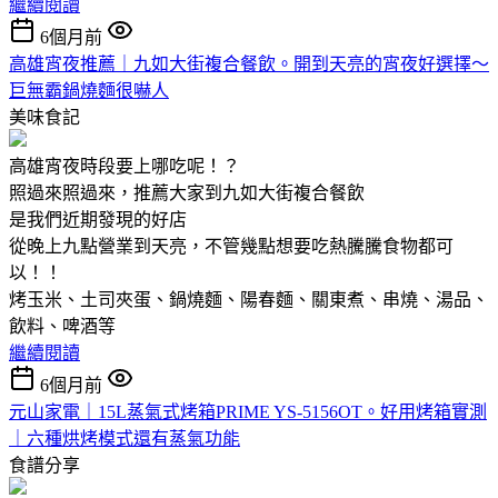
繼續閱讀
6個月前
高雄宵夜推薦｜九如大街複合餐飲。開到天亮的宵夜好選擇～
巨無霸鍋燒麵很嚇人
美味食記
高雄宵夜時段要上哪吃呢！？
照過來照過來，推薦大家到九如大街複合餐飲
是我們近期發現的好店
從晚上九點營業到天亮，不管幾點想要吃熱騰騰食物都可
以！！
烤玉米、土司夾蛋、鍋燒麵、陽春麵、關東煮、串燒、湯品、
飲料、啤酒等
繼續閱讀
6個月前
元山家電｜15L蒸氣式烤箱PRIME YS-5156OT。好用烤箱實測
｜六種烘烤模式還有蒸氣功能
食譜分享