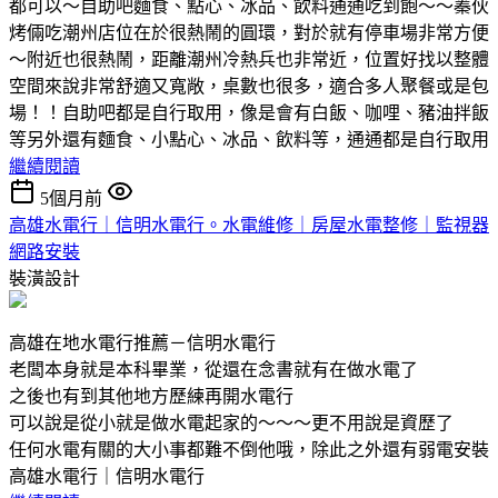
都可以～自助吧麵食、點心、冰品、飲料通通吃到飽～～蓁伙
烤倆吃潮州店位在於很熱鬧的圓環，對於就有停車場非常方便
～附近也很熱鬧，距離潮州冷熱兵也非常近，位置好找以整體
空間來說非常舒適又寬敞，桌數也很多，適合多人聚餐或是包
場！！自助吧都是自行取用，像是會有白飯、咖哩、豬油拌飯
等另外還有麵食、小點心、冰品、飲料等，通通都是自行取用
繼續閱讀
5個月前
高雄水電行｜信明水電行。水電維修｜房屋水電整修｜監視器
網路安裝
裝潢設計
高雄在地水電行推薦－信明水電行
老闆本身就是本科畢業，從還在念書就有在做水電了
之後也有到其他地方歷練再開水電行
可以說是從小就是做水電起家的～～～更不用說是資歷了
任何水電有關的大小事都難不倒他哦，除此之外還有弱電安裝
高雄水電行｜信明水電行