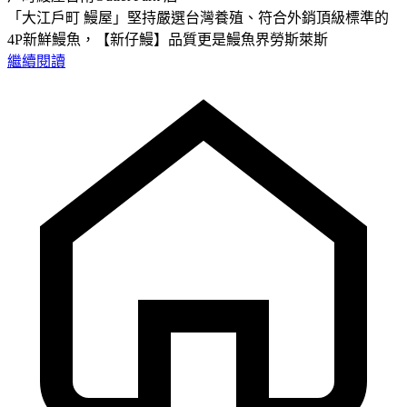
「大江戶町 鰻屋」堅持嚴選台灣養殖、符合外銷頂級標準的
4P新鮮鰻魚，【新仔鰻】品質更是鰻魚界勞斯萊斯
繼續閱讀