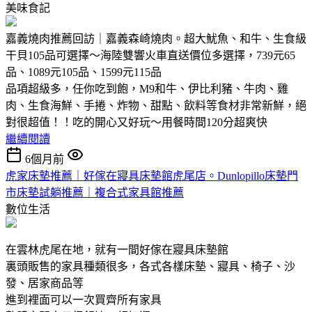
美味食記
嘉義燒肉推薦回訪｜嘉義森崎燒肉。超大魷魚、和牛、生食級
干貝105品可選擇～海陸雙響火車直送價位多選擇，739元65
品、1089元105品、1599元115品
品項超級多，任你吃到飽，M9和牛、伊比利豬、牛肉、雞
肉、生食海鮮、手捲、炸物、甜點、飲料等食材非常新鮮，絕
對很超值！！吃的開心又好玩～用餐時間120分超爽快
繼續閱讀
6個月前
虎家床墊推薦｜好傢在寢具床墊館虎尾店。Dunlopillo床墊門
市床墊試躺推薦｜複合式家具館推薦
數位生活
在雲林虎尾在地，就有一間好傢在寢具床墊館
裏頭販售的家具種類很多，各式各樣床墊、寢具、椅子、沙
發、居家商品等
進到裡面可以一次買齊所有家具