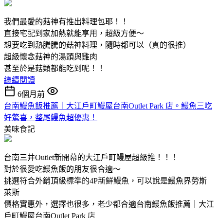
我們最愛的菇神有推出料理包耶！！
直接宅配到家加熱就能享用，超級方便～
想要吃到熱騰騰的菇神料理，隨時都可以（真的很推）
超級懷念菇神的湯頭與雞肉
甚至於是菇類都能吃到呢！！
繼續閱讀
6個月前
台南鰻魚飯推薦｜大江戶町鰻屋台南Outlet Park 店。鰻魚三吃
好驚喜，整尾鰻魚超優惠！
美味食記
台南三井Outlet新開幕的大江戶町鰻屋超級推！！！
對於很愛吃鰻魚飯的朋友很合適～
挑選符合外銷頂級標準的4P新鮮鰻魚，可以說是鰻魚界勞斯
萊斯
價格實惠外，選擇也很多，老少都合適台南鰻魚飯推薦｜大江
戶町鰻屋台南Outlet Park 店