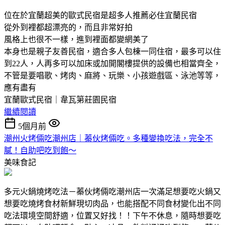
位在於宜蘭超美的歐式民宿是超多人推薦必住宜蘭民宿
從外到裡都超漂亮的，而且非常好拍
風格上也很不一樣，進到裡面都變網美了
本身也是親子友善民宿，適合多人包棟一同住宿，最多可以住
到22人，人再多可以加床或加開閣樓提供的設備也相當齊全，
不管是要唱歌、烤肉、麻將、玩樂、小孩遊戲區、泳池等等，
應有盡有
宜蘭歐式民宿｜韋瓦第莊園民宿
繼續閱讀
5個月前
潮州火烤倆吃潮州店｜蓁伙烤倆吃。多種變換吃法，完全不
膩！自助吧吃到飽～
美味食記
多元火鍋燒烤吃法－蓁伙烤倆吃潮州店一次滿足想要吃火鍋又
想要吃燒烤食材新鮮現切肉品，也能搭配不同食材變化出不同
吃法環境空間舒適，位置又好找！！下午不休息，隨時想要吃