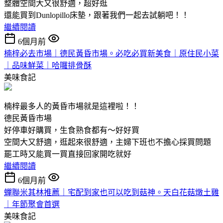
整體空間大又很舒適，超好逛
還能買到Dunlopillo床墊，跟著我們一起去試躺吧！！
繼續閱讀
6個月前
楠梓必去市場｜德民黃昏市場。必吃必買新美食｜原住民小菜
｜品味鮮菜｜哈囉排骨酥
美味食記
楠梓最多人的黃昏市場就是這裡啦！！
德民黃昏市場
好停車好購買，生食熟食都有～好好買
空間大又舒適，逛起來很舒適，主婦下班也不擔心採買問題
罷工時又能買一買直接回家開吃就好
繼續閱讀
6個月前
蟬聯米其林推薦｜宅配到家也可以吃到菇神。天白花菇燉土雞
｜年節聚會首選
美味食記