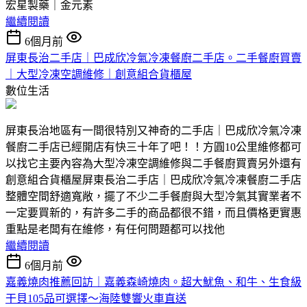
宏星製藥｜金元素
繼續閱讀
6個月前
屏東長治二手店｜巴成欣冷氣冷凍餐廚二手店。二手餐廚買賣
｜大型冷凍空調維修｜創意組合貨櫃屋
數位生活
屏東長治地區有一間很特別又神奇的二手店｜巴成欣冷氣冷凍
餐廚二手店已經開店有快三十年了吧！！方圓10公里維修都可
以找它主要內容為大型冷凍空調維修與二手餐廚買賣另外還有
創意組合貨櫃屋屏東長治二手店｜巴成欣冷氣冷凍餐廚二手店
整體空間舒適寬敞，擺了不少二手餐廚與大型冷氣其實業者不
一定要買新的，有許多二手的商品都很不錯，而且價格更實惠
重點是老闆有在維修，有任何問題都可以找他
繼續閱讀
6個月前
嘉義燒肉推薦回訪｜嘉義森崎燒肉。超大魷魚、和牛、生食級
干貝105品可選擇～海陸雙響火車直送