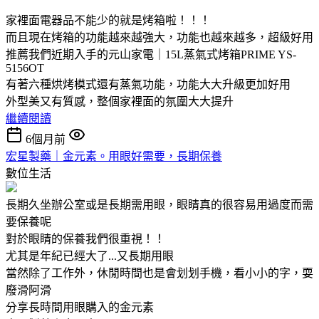
家裡面電器品不能少的就是烤箱啦！！！
而且現在烤箱的功能越來越強大，功能也越來越多，超級好用
推薦我們近期入手的元山家電｜15L蒸氣式烤箱PRIME YS-
5156OT
有著六種烘烤模式還有蒸氣功能，功能大大升級更加好用
外型美又有質感，整個家裡面的氛圍大大提升
繼續閱讀
6個月前
宏星製藥｜金元素。用眼好需要，長期保養
數位生活
長期久坐辦公室或是長期需用眼，眼睛真的很容易用過度而需
要保養呢
對於眼睛的保養我們很重視！！
尤其是年紀已經大了...又長期用眼
當然除了工作外，休閒時間也是會划划手機，看小小的字，耍
廢滑阿滑
分享長時間用眼購入的金元素