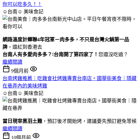
你可以吃多久！！
☺台南☺
美味食記
網路溫度計蟬聯4年冠軍－肉多多，不只是台灣火鍋第一品
牌
，還紅到香港去
台南人有多愛肉多多？!台南開了第四家了！
您還沒吃過？
繼續閱讀
9個月前
台南烤雞推薦｜吃雞會社烤雞專賣台南店。國華街美食｜隱藏
在巷弄內的美味烤雞
☺台南☺
美味食記
當日現宰黑羽土雞
，預訂後才開始烤，建議要先預訂避免等候
繼續閱讀
10個月前