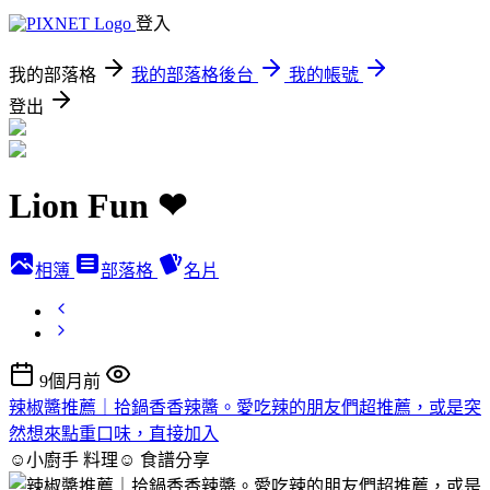
登入
我的部落格
我的部落格後台
我的帳號
登出
Lion Fun ❤
相簿
部落格
名片
9個月前
辣椒醬推薦｜拾鍋香香辣醬。愛吃辣的朋友們超推薦，或是突
然想來點重口味，直接加入
☺小廚手 料理☺
食譜分享