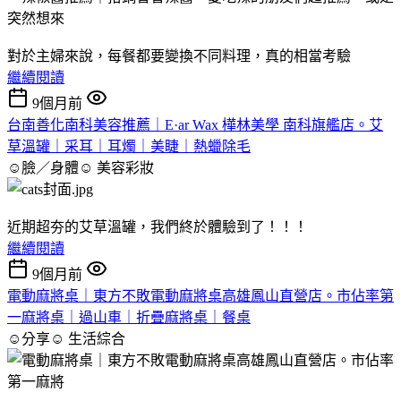
對於主婦來說，每餐都要變換不同料理，真的相當考驗
繼續閱讀
9個月前
台南善化南科美容推薦｜E·ar Wax 樺林美學 南科旗艦店。艾
草溫罐｜采耳｜耳燭｜美睫｜熱蠟除毛
☺臉／身體☺
美容彩妝
近期超夯的艾草溫罐，我們終於體驗到了！！！
繼續閱讀
9個月前
電動麻將桌｜東方不敗電動麻將桌高雄鳳山直營店。市佔率第
一麻將桌｜過山車｜折疊麻將桌｜餐桌
☺分享☺
生活綜合