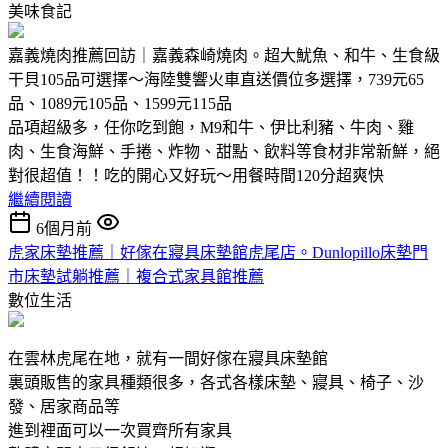
美味食記
嘉義燒肉推薦回訪｜嘉義森崎燒肉。超大魷魚、和牛、生食級
干貝105品可選擇～海陸雙響火車直送價位多選擇，739元65
品、1089元105品、1599元115品
品項超級多，任你吃到飽，M9和牛、伊比利豬、牛肉、雞
肉、生食海鮮、手捲、炸物、甜點、飲料等食材非常新鮮，絕
對很超值！！吃的開心又好玩～用餐時間120分超爽快
繼續閱讀
6個月前
虎家床墊推薦｜好傢在寢具床墊館虎尾店。Dunlopillo床墊門
市床墊試躺推薦｜複合式家具館推薦
數位生活
在雲林虎尾在地，就有一間好傢在寢具床墊館
裏頭販售的家具種類很多，各式各樣床墊、寢具、椅子、沙
發、居家商品等
進到裡面可以一次買齊所有家具