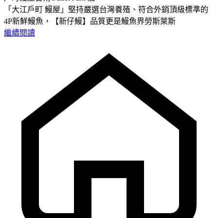
「大江戶町 鰻屋」堅持嚴選台灣養殖、符合外銷頂級標準的
4P新鮮鰻魚，【新仔鰻】品質更是鰻魚界勞斯萊斯
繼續閱讀