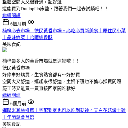
整體空間大又很舒適，超好逛
還能買到Dunlopillo床墊，跟著我們一起去試躺吧！！
繼續閱讀
6個月前
楠梓必去市場｜德民黃昏市場。必吃必買新美食｜原住民小菜
｜品味鮮菜｜哈囉排骨酥
美味食記
楠梓最多人的黃昏市場就是這裡啦！！
德民黃昏市場
好停車好購買，生食熟食都有～好好買
空間大又舒適，逛起來很舒適，主婦下班也不擔心採買問題
罷工時又能買一買直接回家開吃就好
繼續閱讀
6個月前
蟬聯米其林推薦｜宅配到家也可以吃到菇神。天白花菇燉土雞
｜年節聚會首選
美味食記