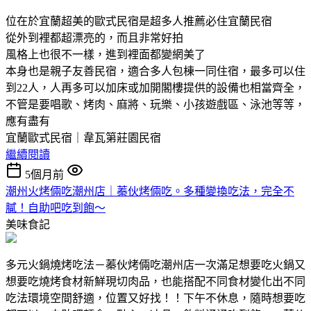
位在於宜蘭超美的歐式民宿是超多人推薦必住宜蘭民宿
從外到裡都超漂亮的，而且非常好拍
風格上也很不一樣，進到裡面都變網美了
本身也是親子友善民宿，適合多人包棟一同住宿，最多可以住
到22人，人再多可以加床或加開閣樓提供的設備也相當齊全，
不管是要唱歌、烤肉、麻將、玩樂、小孩遊戲區、泳池等等，
應有盡有
宜蘭歐式民宿｜韋瓦第莊園民宿
繼續閱讀
5個月前
潮州火烤倆吃潮州店｜蓁伙烤倆吃。多種變換吃法，完全不
膩！自助吧吃到飽～
美味食記
多元火鍋燒烤吃法－蓁伙烤倆吃潮州店一次滿足想要吃火鍋又
想要吃燒烤食材新鮮現切肉品，也能搭配不同食材變化出不同
吃法環境空間舒適，位置又好找！！下午不休息，隨時想要吃