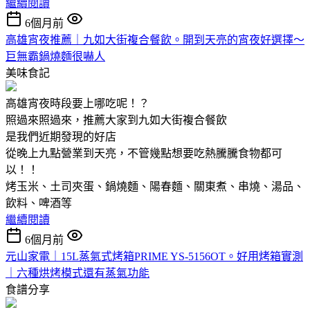
繼續閱讀
6個月前
高雄宵夜推薦｜九如大街複合餐飲。開到天亮的宵夜好選擇～
巨無霸鍋燒麵很嚇人
美味食記
高雄宵夜時段要上哪吃呢！？
照過來照過來，推薦大家到九如大街複合餐飲
是我們近期發現的好店
從晚上九點營業到天亮，不管幾點想要吃熱騰騰食物都可
以！！
烤玉米、土司夾蛋、鍋燒麵、陽春麵、關東煮、串燒、湯品、
飲料、啤酒等
繼續閱讀
6個月前
元山家電｜15L蒸氣式烤箱PRIME YS-5156OT。好用烤箱實測
｜六種烘烤模式還有蒸氣功能
食譜分享