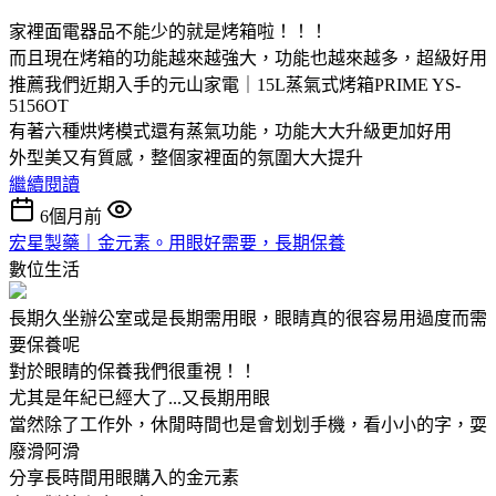
家裡面電器品不能少的就是烤箱啦！！！
而且現在烤箱的功能越來越強大，功能也越來越多，超級好用
推薦我們近期入手的元山家電｜15L蒸氣式烤箱PRIME YS-
5156OT
有著六種烘烤模式還有蒸氣功能，功能大大升級更加好用
外型美又有質感，整個家裡面的氛圍大大提升
繼續閱讀
6個月前
宏星製藥｜金元素。用眼好需要，長期保養
數位生活
長期久坐辦公室或是長期需用眼，眼睛真的很容易用過度而需
要保養呢
對於眼睛的保養我們很重視！！
尤其是年紀已經大了...又長期用眼
當然除了工作外，休閒時間也是會划划手機，看小小的字，耍
廢滑阿滑
分享長時間用眼購入的金元素