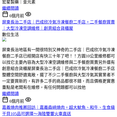
宏星製藥｜金元素
繼續閱讀
6個月前
屏東長治二手店｜巴成欣冷氣冷凍餐廚二手店。二手餐廚買賣
｜大型冷凍空調維修｜創意組合貨櫃屋
數位生活
屏東長治地區有一間很特別又神奇的二手店｜巴成欣冷氣冷凍
餐廚二手店已經開店有快三十年了吧！！方圓10公里維修都可
以找它主要內容為大型冷凍空調維修與二手餐廚買賣另外還有
創意組合貨櫃屋屏東長治二手店｜巴成欣冷氣冷凍餐廚二手店
整體空間舒適寬敞，擺了不少二手餐廚與大型冷氣其實業者不
一定要買新的，有許多二手的商品都很不錯，而且價格更實惠
重點是老闆有在維修，有任何問題都可以找他
繼續閱讀
6個月前
嘉義燒肉推薦回訪｜嘉義森崎燒肉。超大魷魚、和牛、生食級
干貝105品可選擇～海陸雙響火車直送