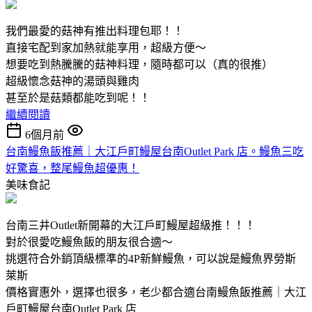
我們最愛的菇神有推出料理包耶！！
直接宅配到家加熱就能享用，超級方便～
想要吃到熱騰騰的菇神料理，隨時都可以（真的很推）
超級懷念菇神的湯頭與雞肉
甚至於是菇類都能吃到呢！！
繼續閱讀
6個月前
台南鰻魚飯推薦｜大江戶町鰻屋台南Outlet Park 店。鰻魚三吃
好驚喜，整尾鰻魚超優惠！
美味食記
台南三井Outlet新開幕的大江戶町鰻屋超級推！！！
對於很愛吃鰻魚飯的朋友很合適～
挑選符合外銷頂級標準的4P新鮮鰻魚，可以說是鰻魚界勞斯
萊斯
價格實惠外，選擇也很多，老少都合適台南鰻魚飯推薦｜大江
戶町鰻屋台南Outlet Park 店