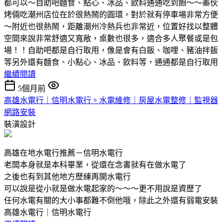
都可以～自助吧麵食、點心、冰品、飲料通通吃到飽～～蓁伙
烤倆吃潮州店位在於很熱鬧的圓環，對於就有停車場非常方便
～附近也很熱鬧，距離潮州冷熱兵也非常近，位置好找以整體
空間來說非常舒適又寬敞，桌數也很多，適合多人聚餐或是包
場！！自助吧都是自行取用，像是會有白飯、咖哩、豬油拌飯
等另外還有麵食、小點心、冰品、飲料等，通通都是自行取用
繼續閱讀
5個月前
高雄水電行｜信明水電行。水電維修｜房屋水電整修｜監視器
網路安裝
裝潢設計
高雄在地水電行推薦－信明水電行
老闆本身就是本科畢業，從還在念書就有在做水電了
之後也有到其他地方歷練再開水電行
可以說是從小就是做水電起家的～～～更不用說是資歷了
任何水電有關的大小事都難不倒他哦，除此之外還有弱電安裝
高雄水電行｜信明水電行