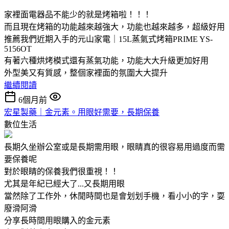
家裡面電器品不能少的就是烤箱啦！！！
而且現在烤箱的功能越來越強大，功能也越來越多，超級好用
推薦我們近期入手的元山家電｜15L蒸氣式烤箱PRIME YS-
5156OT
有著六種烘烤模式還有蒸氣功能，功能大大升級更加好用
外型美又有質感，整個家裡面的氛圍大大提升
繼續閱讀
6個月前
宏星製藥｜金元素。用眼好需要，長期保養
數位生活
長期久坐辦公室或是長期需用眼，眼睛真的很容易用過度而需
要保養呢
對於眼睛的保養我們很重視！！
尤其是年紀已經大了...又長期用眼
當然除了工作外，休閒時間也是會划划手機，看小小的字，耍
廢滑阿滑
分享長時間用眼購入的金元素