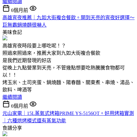
繼續閱讀
6個月前
高雄宵夜推薦｜九如大街複合餐飲。開到天亮的宵夜好選擇～
巨無霸鍋燒麵很嚇人
美味食記
高雄宵夜時段要上哪吃呢！？
照過來照過來，推薦大家到九如大街複合餐飲
是我們近期發現的好店
從晚上九點營業到天亮，不管幾點想要吃熱騰騰食物都可
以！！
烤玉米、土司夾蛋、鍋燒麵、陽春麵、關東煮、串燒、湯品、
飲料、啤酒等
繼續閱讀
6個月前
元山家電｜15L蒸氣式烤箱PRIME YS-5156OT。好用烤箱實測
｜六種烘烤模式還有蒸氣功能
食譜分享