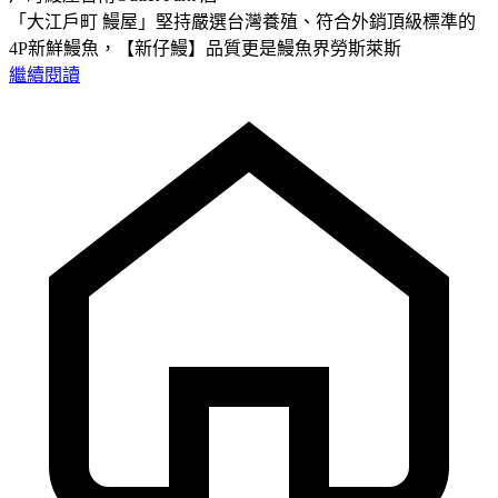
「大江戶町 鰻屋」堅持嚴選台灣養殖、符合外銷頂級標準的
4P新鮮鰻魚，【新仔鰻】品質更是鰻魚界勞斯萊斯
繼續閱讀