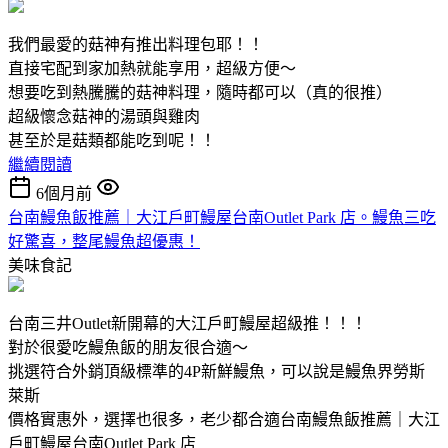
我們最愛的菇神有推出料理包耶！！
直接宅配到家加熱就能享用，超級方便～
想要吃到熱騰騰的菇神料理，隨時都可以（真的很推）
超級懷念菇神的湯頭與雞肉
甚至於是菇類都能吃到呢！！
繼續閱讀
6個月前
台南鰻魚飯推薦｜大江戶町鰻屋台南Outlet Park 店。鰻魚三吃
好驚喜，整尾鰻魚超優惠！
美味食記
台南三井Outlet新開幕的大江戶町鰻屋超級推！！！
對於很愛吃鰻魚飯的朋友很合適～
挑選符合外銷頂級標準的4P新鮮鰻魚，可以說是鰻魚界勞斯
萊斯
價格實惠外，選擇也很多，老少都合適台南鰻魚飯推薦｜大江
戶町鰻屋台南Outlet Park 店