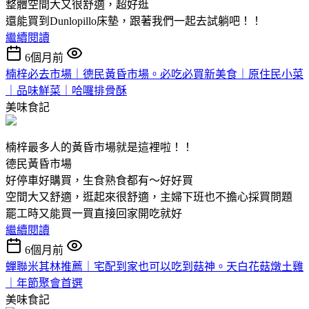
整體空間大又很舒適，超好逛
還能買到Dunlopillo床墊，跟著我們一起去試躺吧！！
繼續閱讀
6個月前
楠梓必去市場｜德民黃昏市場。必吃必買新美食｜原住民小菜
｜品味鮮菜｜哈囉排骨酥
美味食記
楠梓最多人的黃昏市場就是這裡啦！！
德民黃昏市場
好停車好購買，生食熟食都有～好好買
空間大又舒適，逛起來很舒適，主婦下班也不擔心採買問題
罷工時又能買一買直接回家開吃就好
繼續閱讀
6個月前
蟬聯米其林推薦｜宅配到家也可以吃到菇神。天白花菇燉土雞
｜年節聚會首選
美味食記