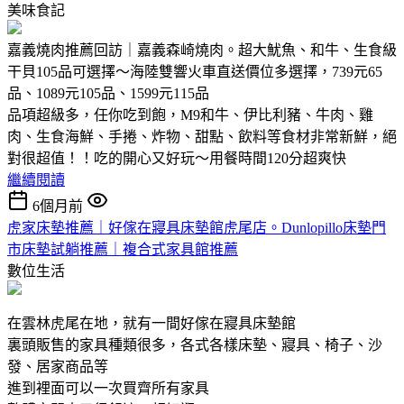
美味食記
嘉義燒肉推薦回訪｜嘉義森崎燒肉。超大魷魚、和牛、生食級
干貝105品可選擇～海陸雙響火車直送價位多選擇，739元65
品、1089元105品、1599元115品
品項超級多，任你吃到飽，M9和牛、伊比利豬、牛肉、雞
肉、生食海鮮、手捲、炸物、甜點、飲料等食材非常新鮮，絕
對很超值！！吃的開心又好玩～用餐時間120分超爽快
繼續閱讀
6個月前
虎家床墊推薦｜好傢在寢具床墊館虎尾店。Dunlopillo床墊門
市床墊試躺推薦｜複合式家具館推薦
數位生活
在雲林虎尾在地，就有一間好傢在寢具床墊館
裏頭販售的家具種類很多，各式各樣床墊、寢具、椅子、沙
發、居家商品等
進到裡面可以一次買齊所有家具