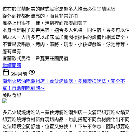
位在於宜蘭超美的歐式民宿是超多人推薦必住宜蘭民宿
從外到裡都超漂亮的，而且非常好拍
風格上也很不一樣，進到裡面都變網美了
本身也是親子友善民宿，適合多人包棟一同住宿，最多可以住
到22人，人再多可以加床或加開閣樓提供的設備也相當齊全，
不管是要唱歌、烤肉、麻將、玩樂、小孩遊戲區、泳池等等，
應有盡有
宜蘭歐式民宿｜韋瓦第莊園民宿
繼續閱讀
5個月前
潮州火烤倆吃潮州店｜蓁伙烤倆吃。多種變換吃法，完全不
膩！自助吧吃到飽～
美味食記
多元火鍋燒烤吃法－蓁伙烤倆吃潮州店一次滿足想要吃火鍋又
想要吃燒烤食材新鮮現切肉品，也能搭配不同食材變化出不同
吃法環境空間舒適，位置又好找！！下午不休息，隨時想要吃