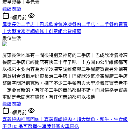
宏星製藥｜金元素
繼續閱讀
6個月前
屏東長治二手店｜巴成欣冷氣冷凍餐廚二手店。二手餐廚買賣
｜大型冷凍空調維修｜創意組合貨櫃屋
數位生活
屏東長治地區有一間很特別又神奇的二手店｜巴成欣冷氣冷凍
餐廚二手店已經開店有快三十年了吧！！方圓10公里維修都可
以找它主要內容為大型冷凍空調維修與二手餐廚買賣另外還有
創意組合貨櫃屋屏東長治二手店｜巴成欣冷氣冷凍餐廚二手店
整體空間舒適寬敞，擺了不少二手餐廚與大型冷氣其實業者不
一定要買新的，有許多二手的商品都很不錯，而且價格更實惠
重點是老闆有在維修，有任何問題都可以找他
繼續閱讀
6個月前
嘉義燒肉推薦回訪｜嘉義森崎燒肉。超大魷魚、和牛、生食級
干貝105品可選擇～海陸雙響火車直送