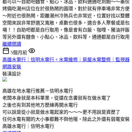
都可以～自助吧麵食、點心、冰品、飲料通通吃到飽～～蓁伙
烤倆吃潮州店位在於很熱鬧的圓環，對於就有停車場非常方便
～附近也很熱鬧，距離潮州冷熱兵也非常近，位置好找以整體
空間來說非常舒適又寬敞，桌數也很多，適合多人聚餐或是包
場！！自助吧都是自行取用，像是會有白飯、咖哩、豬油拌飯
等另外還有麵食、小點心、冰品、飲料等，通通都是自行取用
繼續閱讀
5個月前
高雄水電行｜信明水電行。水電維修｜房屋水電整修｜監視器
網路安裝
裝潢設計
高雄在地水電行推薦－信明水電行
老闆本身就是本科畢業，從還在念書就有在做水電了
之後也有到其他地方歷練再開水電行
可以說是從小就是做水電起家的～～～更不用說是資歷了
任何水電有關的大小事都難不倒他哦，除此之外還有弱電安裝
高雄水電行｜信明水電行