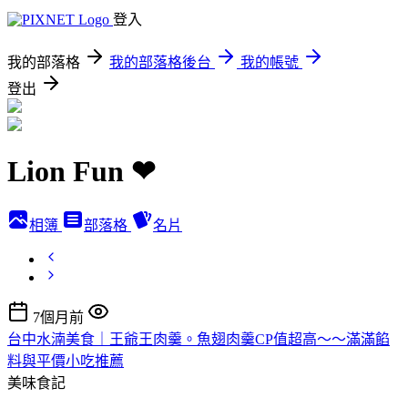
登入
我的部落格
我的部落格後台
我的帳號
登出
Lion Fun ❤
相簿
部落格
名片
7個月前
台中水湳美食｜王爺王肉羹。魚翅肉羹CP值超高～～滿滿餡
料與平價小吃推薦
美味食記