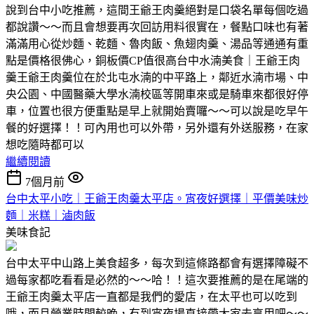
說到台中小吃推薦，這間王爺王肉羹絕對是口袋名單每個吃過
都說讚～～而且會想要再次回訪用料很實在，餐點口味也有著
滿滿用心從炒麵、乾麵、魯肉飯、魚翅肉羹、湯品等通通有重
點是價格很佛心，銅板價CP值很高台中水湳美食｜王爺王肉
羹王爺王肉羹位在於北屯水湳的中平路上，鄰近水湳市場、中
央公園、中國醫藥大學水湳校區等開車來或是騎車來都很好停
車，位置也很方便重點是早上就開始賣囉～～可以說是吃早午
餐的好選擇！！可內用也可以外帶，另外還有外送服務，在家
想吃隨時都可以
繼續閱讀
7個月前
台中太平小吃｜王爺王肉羹太平店。宵夜好選擇｜平價美味炒
麵｜米糕｜滷肉飯
美味食記
台中太平中山路上美食超多，每次到這條路都會有選擇障礙不
過每家都吃看看是必然的～～哈！！這次要推薦的是在尾端的
王爺王肉羹太平店一直都是我們的愛店，在太平也可以吃到
哦，而且營業時間較晚，有到宵夜場直接帶大家去享用吧～～