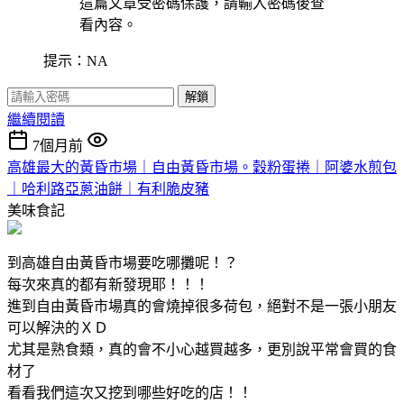
這篇文章受密碼保護，請輸入密碼後查
看內容。
提示：NA
解鎖
繼續閱讀
7個月前
高雄最大的黃昏市場｜自由黃昏市場。穀粉蛋捲｜阿婆水煎包
｜哈利路亞蔥油餅｜有利脆皮豬
美味食記
到高雄自由黃昏市場要吃哪攤呢！？
每次來真的都有新發現耶！！！
進到自由黃昏市場真的會燒掉很多荷包，絕對不是一張小朋友
可以解決的ＸＤ
尤其是熟食類，真的會不小心越買越多，更別說平常會買的食
材了
看看我們這次又挖到哪些好吃的店！！