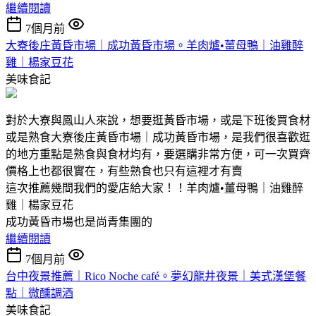
繼續閱讀
7個月前
大寮後庄黃昏市場｜成功黃昏市場。羊肉爐•薑母鴨｜油雞醉
雞｜楊家豆花
美味食記
對於大寮與鳳山人來說，想要逛黃昏市場，或是下班後買食材
或是熟食大寮後庄黃昏市場｜成功黃昏市場，是我們很喜歡逛
的地方重點是熟食與食材均有，要選購非常方便，可一次買齊
價格上也都很實在，有些熟食也只有這裡才有賣
這次推薦幾間我們的愛店給大家！！羊肉爐•薑母鴨｜油雞醉
雞｜楊家豆花
成功黃昏市場也是尚青集團的
繼續閱讀
7個月前
台中夜景推薦｜Rico Noche café。夢幻龍井夜景｜美式漢堡餐
點｜微醺調酒
美味食記