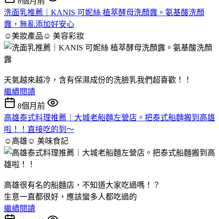
8個月前
洗面乳推薦｜KANIS 可妮絲 植萃酵母洗顏露。氨基酸洗顏
露，無亂添加好安心
☺美妝產品☺
美容彩妝
天氣越來越冷，含有保濕成份的洗臉乳我們超喜歡！！
繼續閱讀
8個月前
高雄泰式料理推薦｜大城老船麵左營店。把泰式船麵搬到高雄
啦！！直接吃的到～
☺高雄☺
美味食記
高雄很有名的船麵店，不知道大家吃過嗎！？
生意一直都很好，應該蠻多人都吃過的
繼續閱讀