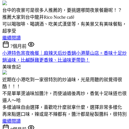
台中的夜景可是很多人推薦的，要挑選哪間夜景餐廳呢！？
推薦大家到台中龍井Rico Noche café
可以喝咖啡、喝調酒、吃美式漢堡等，有美景又有美味餐點，
超享受
繼續閱讀
7個月前
小港特色宵夜晚餐｜麻辣天后炒香鍋小港華山店。香味十足炒
鍋滷味，比鹹酥雞更香辣、比滷味更帶勁！
美味食記
近期在小港吃到一家很特別的炒滷味，光是用聽的就覺得很
酷！！！
不是單單燙滷味加醬汁，而使滷過後再炒，香氣十足味道也很
逼人～哈
多樣滷味自由選擇，喜歡吃什麼就拿什麼，選擇非常多樣化
再來點選口味，辣或是不辣都有，醬汁都是秘製醬料，很特別
繼續閱讀