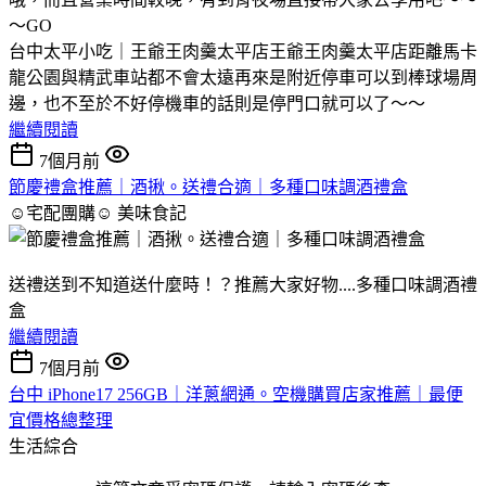
～GO
台中太平小吃｜王爺王肉羹太平店王爺王肉羹太平店距離馬卡
龍公園與精武車站都不會太遠再來是附近停車可以到棒球場周
邊，也不至於不好停機車的話則是停門口就可以了～～
繼續閱讀
7個月前
節慶禮盒推薦｜酒揪。送禮合適｜多種口味調酒禮盒
☺宅配團購☺
美味食記
送禮送到不知道送什麼時！？推薦大家好物....多種口味調酒禮
盒
繼續閱讀
7個月前
台中 iPhone17 256GB｜洋蔥網通。空機購買店家推薦｜最便
宜價格總整理
生活綜合