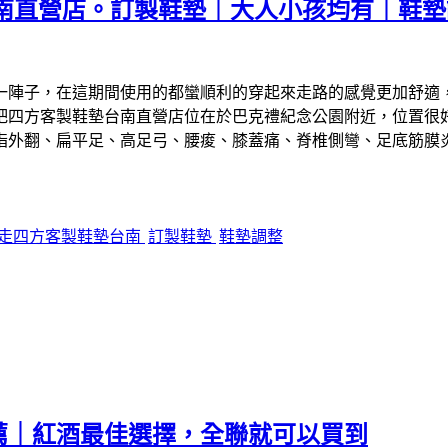
南直營店。訂製鞋墊｜大人小孩均有｜鞋墊
一陣子，在這期間使用的都蠻順利的穿起來走路的感覺更加舒適
吧四方客製鞋墊台南直營店位在於巴克禮紀念公園附近，位置很
指外翻、扁平足、高足弓、腰痠、膝蓋痛、脊椎側彎、足底筋膜
走四方客製鞋墊台南
訂製鞋墊
鞋墊調整
薦｜紅酒最佳選擇，全聯就可以買到