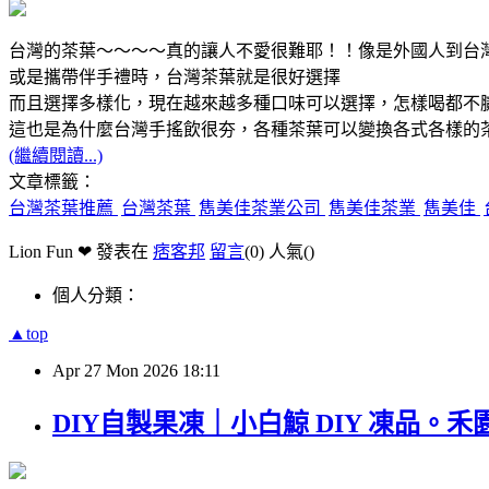
台灣的茶葉～～～～真的讓人不愛很難耶！！像是外國人到台
或是攜帶伴手禮時，台灣茶葉就是很好選擇
而且選擇多樣化，現在越來越多種口味可以選擇，怎樣喝都不
這也是為什麼台灣手搖飲很夯，各種茶葉可以變換各式各樣的
(繼續閱讀...)
文章標籤：
台灣茶葉推薦
台灣茶葉
雋美佳茶業公司
雋美佳茶業
雋美佳
Lion Fun ❤ 發表在
痞客邦
留言
(0)
人氣(
)
個人分類：
▲top
Apr
27
Mon
2026
18:11
DIY自製果凍｜小白鯨 DIY 凍品