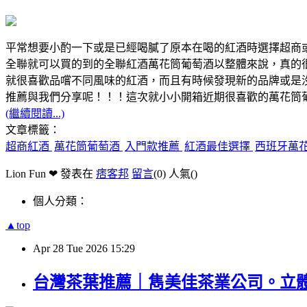
平常想要小酌一下或是已經喝膩了原本在喝的紅酒時選擇超商
全聯就可以買的到的全聯紅酒萬花筒葡萄酒以整體來說，真的
就很喜歡品嚐不同風味的紅酒，而且有時候發現新的品牌或是
推薦與我們分享呢！！！這次就小小開箱近期很喜歡的萬花筒
(繼續閱讀...)
文章標籤：
超商紅酒
萬花筒葡萄酒
入門款推薦
紅酒最佳選擇
西班牙萬
Lion Fun ❤ 發表在
痞客邦
留言
(0)
人氣(
)
個人分類：
▲top
Apr
28
Tue
2026
15:29
台灣茶葉推薦｜雋美佳茶業公司。立