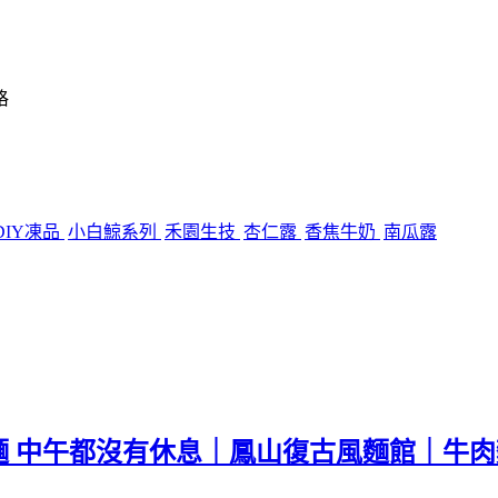
格
DIY凍品
小白鯨系列
禾園生技
杏仁露
香焦牛奶
南瓜露
麵 中午都沒有休息｜鳳山復古風麵館｜牛