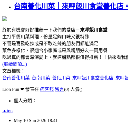
台南善化川菜｜來呷飯川食堂善化店
終於有機會好好推薦一下我們的愛店－
來呷飯川食堂
主打平價川菜料理，份量足夠口味又很特殊
不管是喜歡吃辣或是不敢吃辣的朋友們都能滿足
菜色多樣化，很適合小家庭或是與親朋好友一同用餐
吃過真的都會深深愛上，就連甜點都很值得推薦！！快來看我
(繼續閱讀...)
文章標籤：
台南善化川菜
台南川菜
善化川菜
來呷飯川食堂善化店
來呷
Lion Fun ❤ 發表在
痞客邦
留言
(0)
人氣(
)
個人分類：
▲top
May
10
Sun
2026
18:41