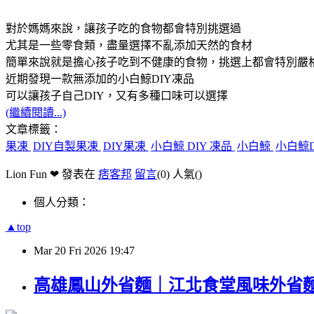
對於媽媽來說，讓孩子吃的食物都會特別挑選過
尤其是一些零食類，盡量選擇不亂添加天然的食材
簡單來說就是擔心孩子吃到不健康的食物，挑選上都會特別嚴
近期發現一款無添加的小白鯨DIY凍品
可以讓孩子自己DIY，又有多種口味可以選擇
(繼續閱讀...)
文章標籤：
果凍
DIY自製果凍
DIY果凍
小白鯨 DIY 凍品
小白鯨
小白鯨
Lion Fun ❤ 發表在
痞客邦
留言
(0)
人氣(
)
個人分類：
▲top
Mar
20
Fri
2026
19:47
高雄鳳山外省麵｜江北食堂風味外省