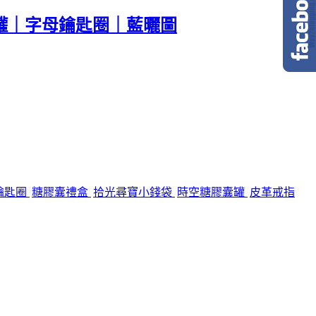
罐｜字母鑰匙圈｜藍曬圖
鑰匙圈
糖膠囊禮盒
拾光尋寶小錢袋
時空糖膠囊罐
皮革戒指