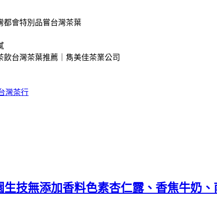
灣都會特別品嘗台灣茶葉
膩
茶飲台灣茶葉推薦｜雋美佳茶業公司
台灣茶行
。禾園生技無添加香料色素杏仁露、香焦牛奶、