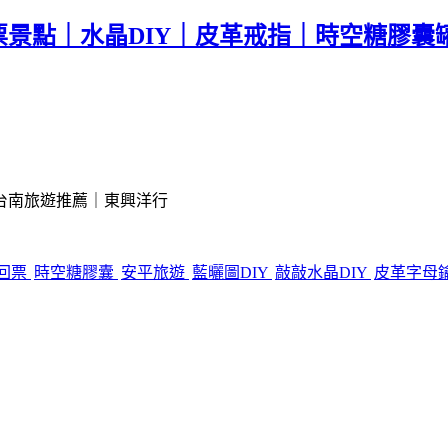
景點｜水晶DIY｜皮革戒指｜時空糖膠囊
台南旅遊推薦｜東興洋行
回票
時空糖膠囊
安平旅遊
藍曬圖DIY
敲敲水晶DIY
皮革字母