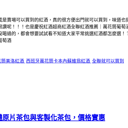
或是賣場可以買到的紅酒，真的很方便出門就可以買到，味道也挺
很讚呢！！！也是慶祝紅酒超商紅酒全聯紅酒推薦｜萬花筒葡萄
沒喝過的，都會想要試試看不知道大家平常挑選紅酒都怎麼選！
葡萄酒
花筒美洛紅酒
西班牙萬花筒卡本內蘇維翁紅酒
全聯就可以買到
體原片茶包與客製化茶包，價格實惠