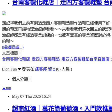
台南客製化鞋店｜走四方客製鞋墊 台
還記得我們之前有到過走四方客製鞋墊製作過鞋已經使用了好
期的預定再讓物理治療師看看～～來看看我們這次回去的狀況
治療師都是有經過專業訓練的，也擁有豐富的專業資歷對於拇
約哦～
(繼續閱讀...)
文章標籤：
台南客製化鞋店
走四方客製鞋墊
走四方客製鞋墊台南直營店
Lion Fun ❤ 發表在
痞客邦
留言
(0)
人氣(
)
個人分類：
▲top
May
07
Thu
2026
16:24
超商紅酒｜萬花筒葡萄酒。入門款推