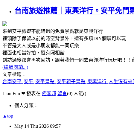
台南旅遊推薦｜東興洋行。安平免門票
來到安平旅遊不能錯過的免費景點就是東興洋行
裡頭除了保留以前的時空背景外，還有多項DIY體驗可以玩
不管是大人或是小朋友都能一同玩樂
裡面也相當好拍，還有照相館
到訪過後都會再次回訪，跟著我們一同去東興洋行玩玩吧！！
(繼續閱讀...)
文章標籤：
台南安平
安平
安平景點
安平親子景點
東興洋行
人生沒有來
Lion Fun ❤ 發表在
痞客邦
留言
(0)
人氣(
)
個人分類：
▲top
May
14
Thu
2026
09:57