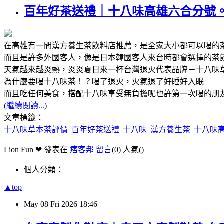
百年好茶送禮｜十八味高雄六合分號
在高雄有一間漢方養生茶飲料店推薦，是全家大小都可以喝的
而且是許多外國客人，像是日本韓國客人來台時都會選擇的茶
天氣越來越炎熱，炎炎夏日來一杯台灣退火代表品牌－十八味
為什麼要喝十八味茶！？喝了退火，火氣退了好睡好入眠
而且吃任何美食，搭配十八味享受無負擔呢也許第一次喝的朋
(繼續閱讀...)
文章標籤：
十八味草本茶評價
百年好茶送禮
十八味
漢方養生茶
十八味
Lion Fun ❤ 發表在
痞客邦
留言
(0)
人氣(
)
個人分類：
▲top
May
08
Fri
2026
18:46