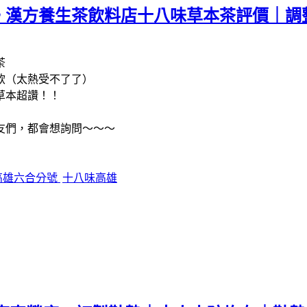
。漢方養生茶飲料店十八味草本茶評價｜調
茶
飲（太熱受不了了）
草本超讚！！
友們，都會想詢問～～～
高雄六合分號
十八味高雄