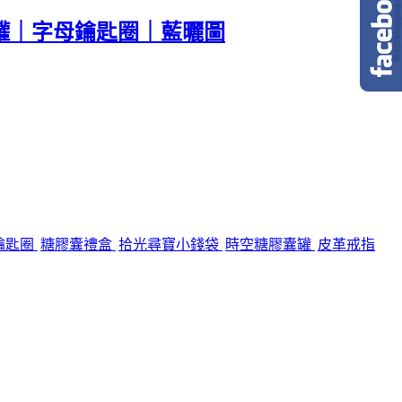
罐｜字母鑰匙圈｜藍曬圖
鑰匙圈
糖膠囊禮盒
拾光尋寶小錢袋
時空糖膠囊罐
皮革戒指