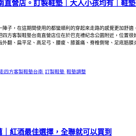
南直營店。訂製鞋墊｜大人小孩均有｜鞋墊
一陣子，在這期間使用的都蠻順利的穿起來走路的感覺更加舒適
吧四方客製鞋墊台南直營店位在於巴克禮紀念公園附近，位置很
指外翻、扁平足、高足弓、腰痠、膝蓋痛、脊椎側彎、足底筋膜
走四方客製鞋墊台南
訂製鞋墊
鞋墊調整
薦｜紅酒最佳選擇，全聯就可以買到