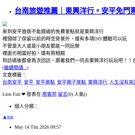
台南旅遊推薦｜東興洋行。安平免門票
來到安平旅遊不能錯過的免費景點就是東興洋行
裡頭除了保留以前的時空背景外，還有多項DIY體驗可以玩
不管是大人或是小朋友都能一同玩樂
裡面也相當好拍，還有照相館
到訪過後都會再次回訪，跟著我們一同去東興洋行玩玩吧！！
(繼續閱讀...)
文章標籤：
台南安平
安平
安平景點
安平親子景點
東興洋行
人生沒有來
Lion Fun ❤ 發表在
痞客邦
留言
(0)
人氣(
)
個人分類：
▲top
May
14
Thu
2026
09:57