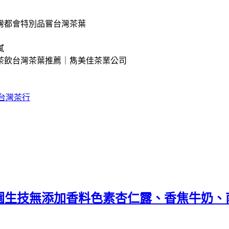
灣都會特別品嘗台灣茶葉
膩
茶飲台灣茶葉推薦｜雋美佳茶業公司
台灣茶行
。禾園生技無添加香料色素杏仁露、香焦牛奶、