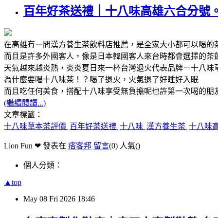
百年好茶送禮｜十八味高雄六合分號
在高雄有一間漢方養生茶飲料店推薦，是全家大小都可以喝的
而且是許多外國客人，像是日本韓國客人來台時都會選擇的茶
天氣越來越炎熱，炎炎夏日來一杯台灣退火代表品牌－十八味
為什麼要喝十八味茶！？喝了退火，火氣退了好睡好入眠
而且吃任何美食，搭配十八味享受無負擔呢也許第一次喝的朋
(繼續閱讀...)
文章標籤：
十八味草本茶評價
百年好茶送禮
十八味
漢方養生茶
十八味
Lion Fun ❤ 發表在
痞客邦
留言
(0)
人氣(
)
個人分類：
▲top
May
08
Fri
2026
18:46