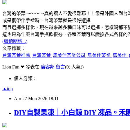
台灣的茶葉～～～～真的讓人不愛很難耶！！像是外國人到台
或是攜帶伴手禮時，台灣茶葉就是很好選擇
而且選擇多樣化，現在越來越多種口味可以選擇，怎樣喝都不
這也是為什麼台灣手搖飲很夯，各種茶葉可以變換各式各樣的
(繼續閱讀...)
文章標籤：
台灣茶葉推薦
台灣茶葉
雋美佳茶業公司
雋美佳茶業
雋美佳
Lion Fun ❤ 發表在
痞客邦
留言
(0)
人氣(
)
個人分類：
▲top
Apr
27
Mon
2026
18:11
DIY自製果凍｜小白鯨 DIY 凍品