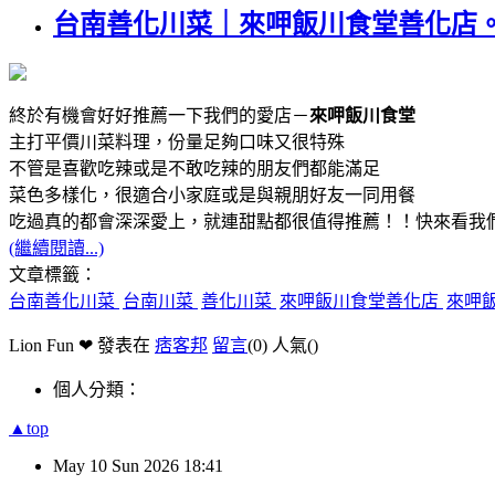
台南善化川菜｜來呷飯川食堂善化店
終於有機會好好推薦一下我們的愛店－
來呷飯川食堂
主打平價川菜料理，份量足夠口味又很特殊
不管是喜歡吃辣或是不敢吃辣的朋友們都能滿足
菜色多樣化，很適合小家庭或是與親朋好友一同用餐
吃過真的都會深深愛上，就連甜點都很值得推薦！！快來看我
(繼續閱讀...)
文章標籤：
台南善化川菜
台南川菜
善化川菜
來呷飯川食堂善化店
來呷
Lion Fun ❤ 發表在
痞客邦
留言
(0)
人氣(
)
個人分類：
▲top
May
10
Sun
2026
18:41