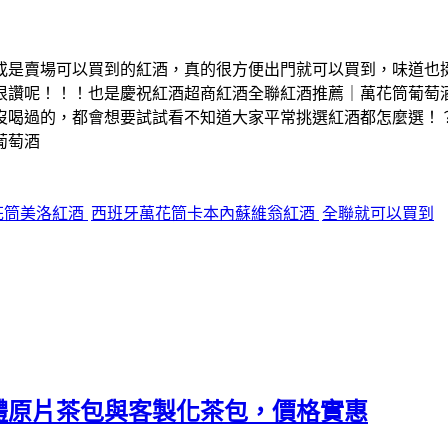
或是賣場可以買到的紅酒，真的很方便出門就可以買到，味道也挺
很讚呢！！！也是慶祝紅酒超商紅酒全聯紅酒推薦｜萬花筒葡萄
沒喝過的，都會想要試試看不知道大家平常挑選紅酒都怎麼選！
葡萄酒
花筒美洛紅酒
西班牙萬花筒卡本內蘇維翁紅酒
全聯就可以買到
體原片茶包與客製化茶包，價格實惠