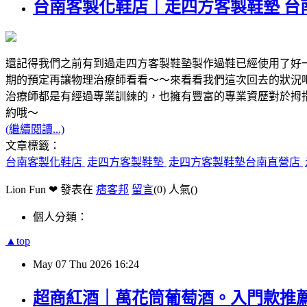
台南客製化鞋店｜走四方客製鞋墊 台
還記得我們之前有到過走四方客製鞋墊製作過鞋已經使用了好
期的預定再讓物理治療師看看～～來看看我們這次回去的狀況
治療師都是有經過專業訓練的，也擁有豐富的專業資歷對於拇
約哦～
(繼續閱讀...)
文章標籤：
台南客製化鞋店
走四方客製鞋墊
走四方客製鞋墊台南直營店
Lion Fun ❤ 發表在
痞客邦
留言
(0)
人氣(
)
個人分類：
▲top
May
07
Thu
2026
16:24
超商紅酒｜萬花筒葡萄酒。入門款推