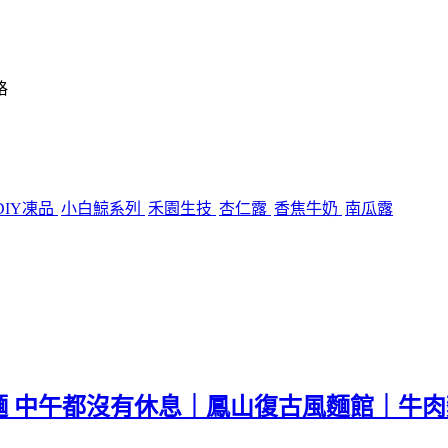
格
DIY凍品
小白鯨系列
禾園生技
杏仁露
香焦牛奶
南瓜露
麵 中午都沒有休息｜鳳山復古風麵館｜牛