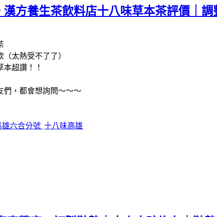
。漢方養生茶飲料店十八味草本茶評價｜調
茶
飲（太熱受不了了）
草本超讚！！
友們，都會想詢問～～～
高雄六合分號
十八味高雄