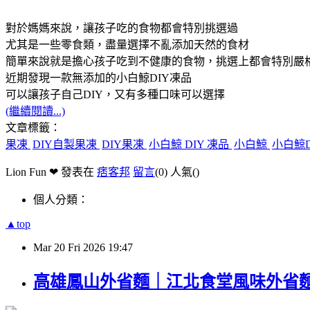
對於媽媽來說，讓孩子吃的食物都會特別挑選過
尤其是一些零食類，盡量選擇不亂添加天然的食材
簡單來說就是擔心孩子吃到不健康的食物，挑選上都會特別嚴
近期發現一款無添加的小白鯨DIY凍品
可以讓孩子自己DIY，又有多種口味可以選擇
(繼續閱讀...)
文章標籤：
果凍
DIY自製果凍
DIY果凍
小白鯨 DIY 凍品
小白鯨
小白鯨
Lion Fun ❤ 發表在
痞客邦
留言
(0)
人氣(
)
個人分類：
▲top
Mar
20
Fri
2026
19:47
高雄鳳山外省麵｜江北食堂風味外省