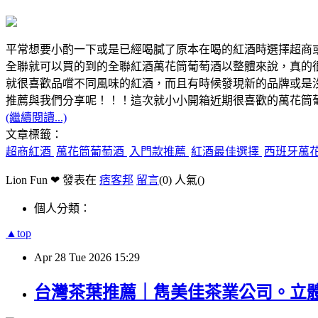
平常想要小酌一下或是已經喝膩了原本在喝的紅酒時選擇超商
全聯就可以買的到的全聯紅酒萬花筒葡萄酒以整體來說，真的
就很喜歡品嚐不同風味的紅酒，而且有時候發現新的品牌或是
推薦與我們分享呢！！！這次就小小開箱近期很喜歡的萬花筒
(繼續閱讀...)
文章標籤：
超商紅酒
萬花筒葡萄酒
入門款推薦
紅酒最佳選擇
西班牙萬
Lion Fun ❤ 發表在
痞客邦
留言
(0)
人氣(
)
個人分類：
▲top
Apr
28
Tue
2026
15:29
台灣茶葉推薦｜雋美佳茶業公司。立