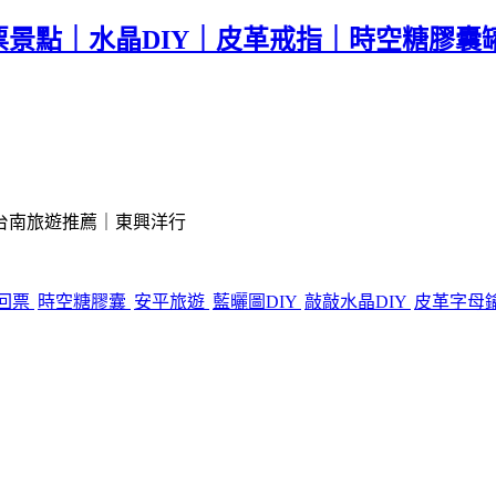
景點｜水晶DIY｜皮革戒指｜時空糖膠囊
台南旅遊推薦｜東興洋行
回票
時空糖膠囊
安平旅遊
藍曬圖DIY
敲敲水晶DIY
皮革字母