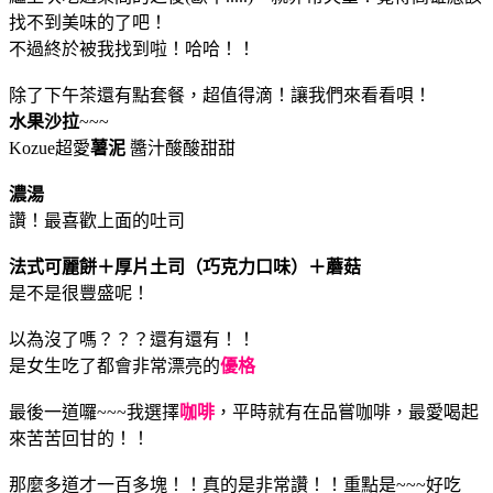
找不到美味的了吧！
不過終於被我找到啦！哈哈！！
除了下午茶還有點套餐，超值得滴！讓我們來看看唄！
水果沙拉
~~~
Kozue超愛
薯泥
醬汁酸酸甜甜
濃湯
讚！最喜歡上面的吐司
法式可麗餅＋厚片土司（巧克力口味）＋蘑菇
是不是很豐盛呢！
以為沒了嗎？？？還有還有！！
是女生吃了都會非常漂亮的
優格
最後一道囉~~~我選擇
咖啡
，平時就有在品嘗咖啡，最愛喝起
來苦苦回甘的！！
那麼多道才一百多塊！！真的是非常讚！！重點是~~~好吃