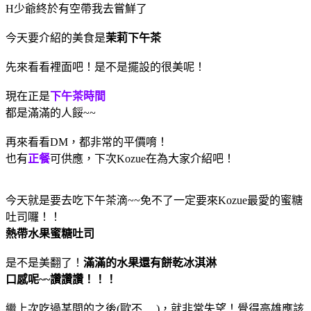
H少爺終於有空帶我去嘗鮮了
今天要介紹的美食是
茉莉下午茶
先來看看裡面吧！是不是擺設的很美呢！
現在正是
下午茶時間
都是滿滿的人餒~~
再來看看DM，都非常的平價唷！
也有
正餐
可供應，下次Kozue在為大家介紹吧！
今天就是要去吃下午茶滴~~免不了一定要來Kozue最愛的蜜糖
吐司囉！！
熱帶水果蜜糖吐司
是不是美翻了！
滿滿的水果還有餅乾冰淇淋
口感呢~~讚讚讚！！！
繼上次吃過某間的之後(歐不.....)，就非常失望！覺得高雄應該