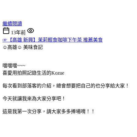
繼續閱讀
13年前
☞【高雄 新興】茉莉輕食咖啡下午茶 推薦美食
☺高雄☺
美味食記
噹噹噹~~~
喜愛用拍照記錄生活的Kozue
每次看到部落客的介紹，總會想要把自己的也分享給大家！
今天就讓我來為大家分享吧！
這是我第一次分享，請大家多多捧場唷！！