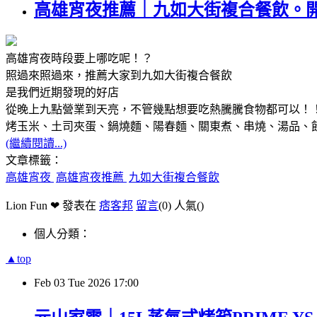
高雄宵夜推薦｜九如大街複合餐飲。
高雄宵夜時段要上哪吃呢！？
照過來照過來，推薦大家到九如大街複合餐飲
是我們近期發現的好店
從晚上九點營業到天亮，不管幾點想要吃熱騰騰食物都可以！
烤玉米、土司夾蛋、鍋燒麵、陽春麵、關東煮、串燒、湯品、
(繼續閱讀...)
文章標籤：
高雄宵夜
高雄宵夜推薦
九如大街複合餐飲
Lion Fun ❤ 發表在
痞客邦
留言
(0)
人氣(
)
個人分類：
▲top
Feb
03
Tue
2026
17:00