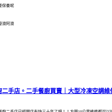
要保養呢
廢滑阿滑
廚二手店。二手餐廚買賣｜大型冷凍空調維
餐廚二手店已經開店有快三十年了吧！！方圓10公里維修都可以