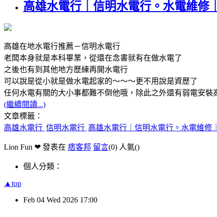
高雄水電行｜信明水電行。水電維修
高雄在地水電行推薦－信明水電行
老闆本身就是本科畢業，從還在念書就有在做水電了
之後也有到其他地方歷練再開水電行
可以說是從小就是做水電起家的～～～更不用說是資歷了
任何水電有關的大小事都難不倒他哦，除此之外還有弱電安裝
(繼續閱讀...)
文章標籤：
高雄水電行
信明水電行
高雄水電行｜信明水電行。水電維修
Lion Fun ❤ 發表在
痞客邦
留言
(0)
人氣(
)
個人分類：
▲top
Feb
04
Wed
2026
17:00