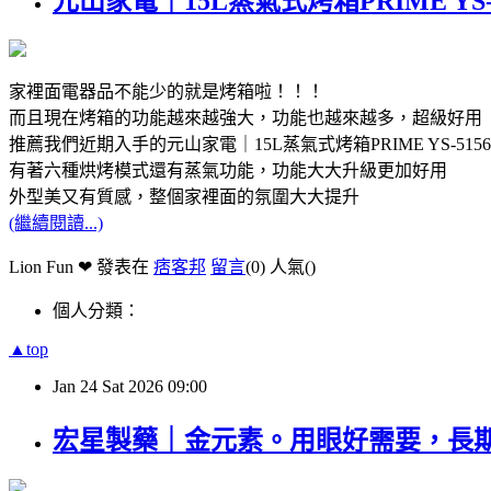
元山家電｜15L蒸氣式烤箱PRIME 
家裡面電器品不能少的就是烤箱啦！！！
而且現在烤箱的功能越來越強大，功能也越來越多，超級好用
推薦我們近期入手的元山家電｜15L蒸氣式烤箱PRIME YS-5156
有著六種烘烤模式還有蒸氣功能，功能大大升級更加好用
外型美又有質感，整個家裡面的氛圍大大提升
(繼續閱讀...)
Lion Fun ❤ 發表在
痞客邦
留言
(0)
人氣(
)
個人分類：
▲top
Jan
24
Sat
2026
09:00
宏星製藥｜金元素。用眼好需要，長