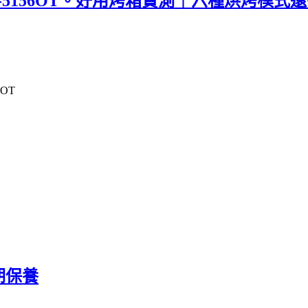
YS-5156OT。好用烤箱實測｜六種烘烤模式
OT
期保養