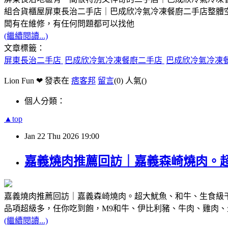
組合貨櫃屋屏東長治二手店｜巴成欣冷氣冷凍餐廚二手店整體
闆有在維修，有任何問題都可以找他
(繼續閱讀...)
文章標籤：
屏東長治二手店
巴成欣冷氣冷凍餐廚二手店
巴成欣冷氣冷凍
Lion Fun ❤ 發表在
痞客邦
留言
(0)
人氣(
)
個人分類：
▲top
Jan
22
Thu
2026
19:00
嘉義燒肉推薦回訪｜嘉義森崎燒肉。超
嘉義燒肉推薦回訪｜嘉義森崎燒肉。超大魷魚、和牛、生食級干貝105
品項超級多，任你吃到飽，M9和牛、伊比利豬、牛肉、雞肉、
(繼續閱讀...)