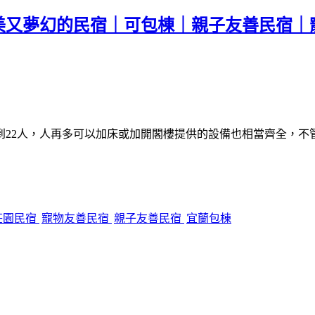
美又夢幻的民宿｜可包棟｜親子友善民宿｜
到22人，人再多可以加床或加開閣樓提供的設備也相當齊全，不
莊園民宿
寵物友善民宿
親子友善民宿
宜蘭包棟