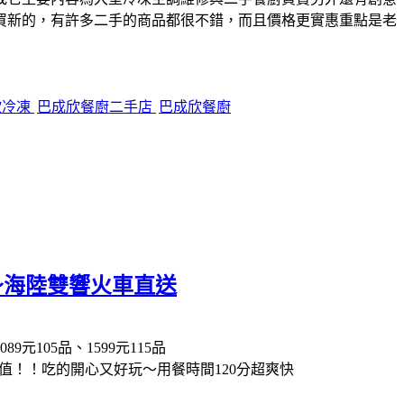
買新的，有許多二手的商品都很不錯，而且價格更實惠重點是老
欣冷凍
巴成欣餐廚二手店
巴成欣餐廚
～海陸雙響火車直送
105品、1599元115品
！！吃的開心又好玩～用餐時間120分超爽快