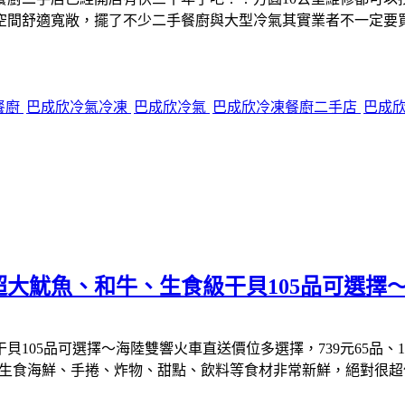
空間舒適寬敞，擺了不少二手餐廚與大型冷氣其實業者不一定要
餐廚
巴成欣冷氣冷凍
巴成欣冷氣
巴成欣冷凍餐廚二手店
巴成
大魷魚、和牛、生食級干貝105品可選擇
品可選擇～海陸雙響火車直送價位多選擇，739元65品、1089元
生食海鮮、手捲、炸物、甜點、飲料等食材非常新鮮，絕對很超值