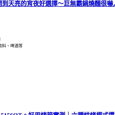
開到天亮的宵夜好選擇～巨無霸鍋燒麵很嚇
！
飲料、啤酒等