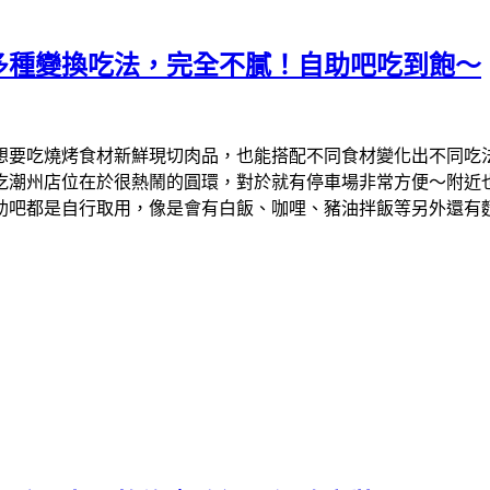
多種變換吃法，完全不膩！自助吧吃到飽～
想要吃燒烤食材新鮮現切肉品，也能搭配不同食材變化出不同吃
吃潮州店位在於很熱鬧的圓環，對於就有停車場非常方便～附近
助吧都是自行取用，像是會有白飯、咖哩、豬油拌飯等另外還有