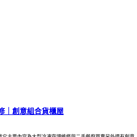
修｜創意組合貨櫃屋
找它主要內容為大型冷凍空調維修與二手餐廚買賣另外還有創意