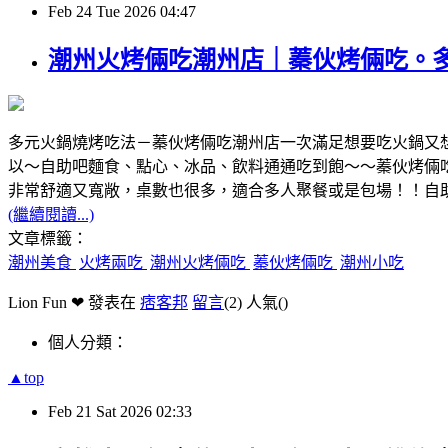
Feb
24
Tue
2026
04:47
潮州火烤倆吃潮州店｜蓁伙烤倆吃。
多元火鍋燒烤吃法－蓁伙烤倆吃潮州店一次滿足想要吃火鍋又
以～自助吧麵食、點心、冰品、飲料通通吃到飽～～蓁伙烤倆
非常舒適又寬敞，桌數也很多，適合多人聚餐或是包場！！自
(繼續閱讀...)
文章標籤：
潮州美食
火烤兩吃
潮州火烤倆吃
蓁伙烤倆吃
潮州小吃
Lion Fun ❤ 發表在
痞客邦
留言
(2)
人氣(
)
個人分類：
▲top
Feb
21
Sat
2026
02:33