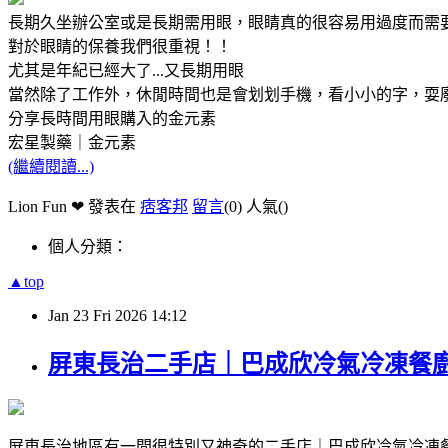
長期久坐辦公室或是長期需用眼，眼睛真的很容易用過度而需
對於眼睛的保養我們很重視！！
尤其是年紀已經大了...又長期用眼
當然除了工作外，休閒時間也是會划划手機，看小小的字，耍
分享長時間用眼購入的金元素
宏星製藥｜金元素
(繼續閱讀...)
Lion Fun ❤ 發表在
痞客邦
留言
(0)
人氣(
)
個人分類：
▲top
Jan
23
Fri
2026
14:12
屏東長治二手店｜巴成欣冷氣冷凍餐
屏東長治地區有一間很特別又神奇的二手店｜巴成欣冷氣冷凍