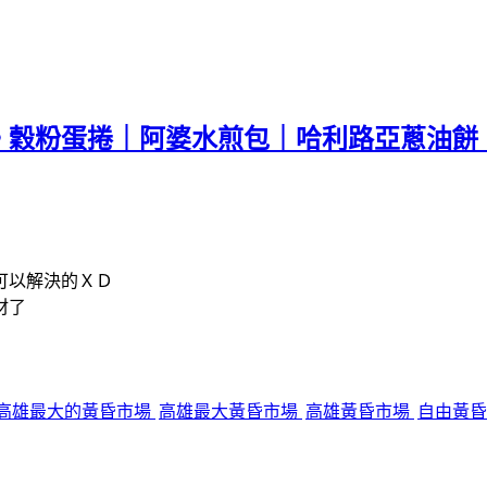
。穀粉蛋捲｜阿婆水煎包｜哈利路亞蔥油餅
可以解決的ＸＤ
材了
高雄最大的黃昏市場
高雄最大黃昏市場
高雄黃昏市場
自由黃昏