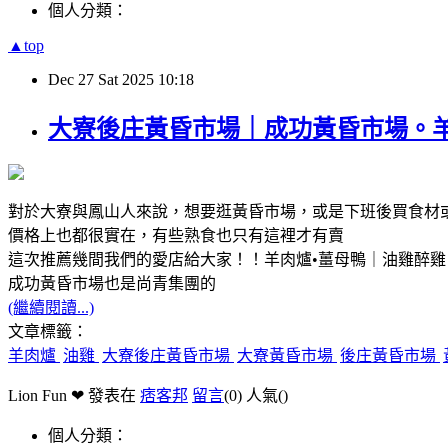
個人分類：
▲top
Dec
27
Sat
2025
10:18
大寮後庄黃昏市場｜成功黃昏市場。羊
對於大寮與鳳山人來說，想要逛黃昏市場，或是下班後買食材
價格上也都很實在，有些熟食也只有這裡才有賣
這次推薦幾間我們的愛店給大家！！羊肉爐•薑母鴨｜油雞醉雞
成功黃昏市場也是尚青集團的
(繼續閱讀...)
文章標籤：
羊肉爐
油雞
大寮後庄黃昏市場
大寮黃昏市場
後庄黃昏市場
Lion Fun ❤ 發表在
痞客邦
留言
(0)
人氣(
)
個人分類：