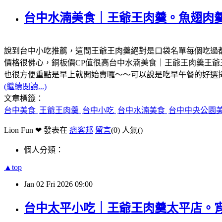
台中水湳美食｜王爺王肉羹。魚翅肉
說到台中小吃推薦，這間王爺王肉羹絕對是口袋名單每個吃過
價格很佛心，銅板價CP值很高台中水湳美食｜王爺王肉羹王
也很方便重點是早上就開始賣囉～～可以說是吃早午餐的好選
(繼續閱讀...)
文章標籤：
台中美食
王爺王肉羹
台中小吃
台中水湳美食
台中中央公園
Lion Fun ❤ 發表在
痞客邦
留言
(0)
人氣(
)
個人分類：
▲top
Jan
02
Fri
2026
09:00
台中太平小吃｜王爺王肉羹太平店。