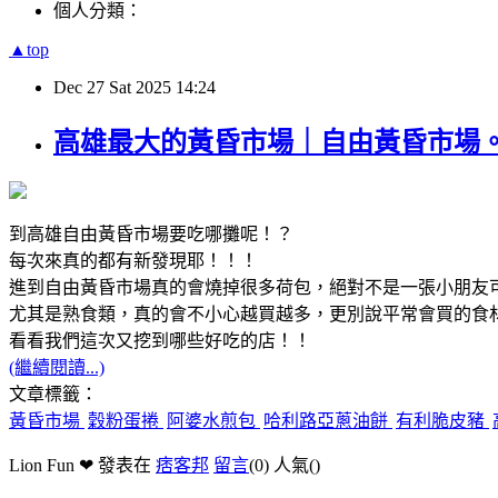
個人分類：
▲top
Dec
27
Sat
2025
14:24
高雄最大的黃昏市場｜自由黃昏市場
到高雄自由黃昏市場要吃哪攤呢！？
每次來真的都有新發現耶！！！
進到自由黃昏市場真的會燒掉很多荷包，絕對不是一張小朋友
尤其是熟食類，真的會不小心越買越多，更別說平常會買的食
看看我們這次又挖到哪些好吃的店！！
(繼續閱讀...)
文章標籤：
黃昏市場
穀粉蛋捲
阿婆水煎包
哈利路亞蔥油餅
有利脆皮豬
Lion Fun ❤ 發表在
痞客邦
留言
(0)
人氣(
)