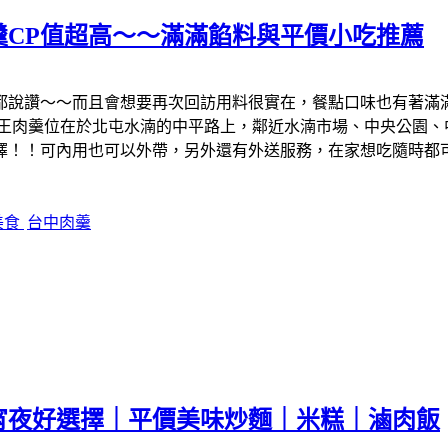
羹CP值超高～～滿滿餡料與平價小吃推薦
都說讚～～而且會想要再次回訪用料很實在，餐點口味也有著滿
爺王肉羹位在於北屯水湳的中平路上，鄰近水湳市場、中央公園、
擇！！可內用也可以外帶，另外還有外送服務，在家想吃隨時都
美食
台中肉羹
宵夜好選擇｜平價美味炒麵｜米糕｜滷肉飯