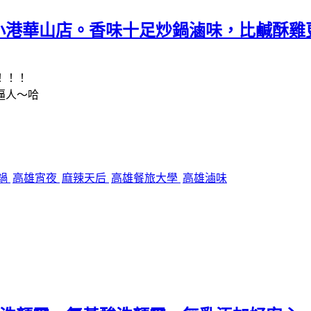
小港華山店。香味十足炒鍋滷味，比鹹酥雞
！！！
逼人～哈
鍋
高雄宵夜
麻辣天后
高雄餐旅大學
高雄滷味