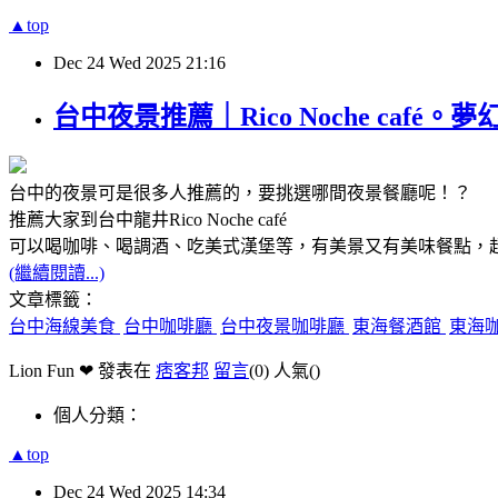
▲top
Dec
24
Wed
2025
21:16
台中夜景推薦｜Rico Noche ca
台中的夜景可是很多人推薦的，要挑選哪間夜景餐廳呢！？
推薦大家到台中龍井
Rico Noche caf
é
可以喝咖啡、喝調酒、吃美式漢堡等，有美景又有美味餐點，
(繼續閱讀...)
文章標籤：
台中海線美食
台中咖啡廳
台中夜景咖啡廳
東海餐酒館
東海
Lion Fun ❤ 發表在
痞客邦
留言
(0)
人氣(
)
個人分類：
▲top
Dec
24
Wed
2025
14:34