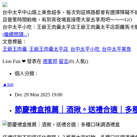
台中太平中山路上美食超多，每次到這條路都會有選擇障礙不
且營業時間較晚，有到宵夜場直接帶大家去享用吧～～～GO
台中太平小吃｜王爺王肉羹太平店王爺王肉羹太平店距離馬卡
(繼續閱讀...)
文章標籤：
王爺王肉羹
王爺王肉羹太平店
台中太平小吃
台中太平美食
Lion Fun ❤ 發表在
痞客邦
留言
(0)
人氣(
)
個人分類：
▲top
Dec
29
Mon
2025
19:00
節慶禮盒推薦｜酒揪。送禮合適｜多