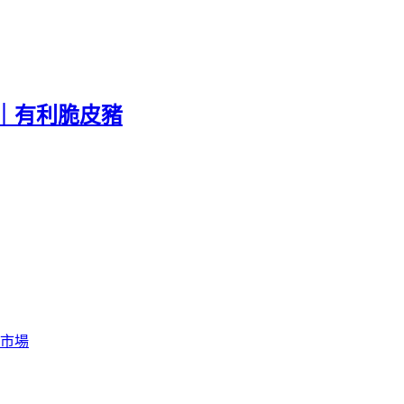
｜有利脆皮豬
市場