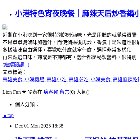
小港特色宵夜晚餐｜麻辣天后炒香鍋
近期在小港吃到一家很特別的炒滷味，光是用聽的就覺得很酷
不是單單燙滷味加醬汁，而使滷過後再炒，香氣十足味道也很
多樣滷味自由選擇，喜歡吃什麼就拿什麼，選擇非常多樣化
再來點選口味，辣或是不辣都有，醬汁都是秘製醬料，很特別
(繼續閱讀...)
文章標籤：
高雄美食
小港機場
高雄小吃
高雄必吃
小港美食
高雄麻辣乾
Lion Fun ❤ 發表在
痞客邦
留言
(0)
人氣(
)
個人分類：
▲top
Dec
01
Mon
2025
18:38