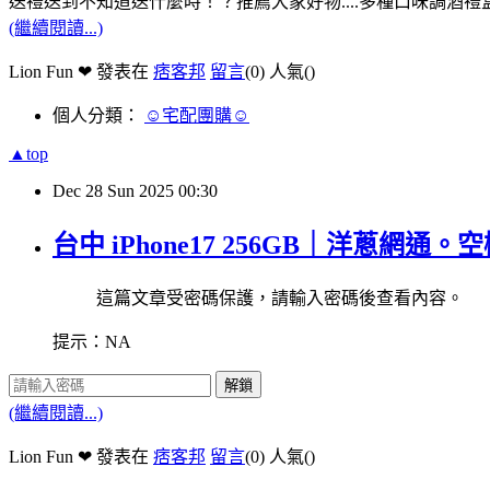
送禮送到不知道送什麼時！？推薦大家好物....多種口味調酒禮
(繼續閱讀...)
Lion Fun ❤ 發表在
痞客邦
留言
(0)
人氣(
)
個人分類：
☺宅配團購☺
▲top
Dec
28
Sun
2025
00:30
台中 iPhone17 256GB｜洋蔥
這篇文章受密碼保護，請輸入密碼後查看內容。
提示：NA
解鎖
(繼續閱讀...)
Lion Fun ❤ 發表在
痞客邦
留言
(0)
人氣(
)