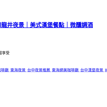
fé。夢幻龍井夜景｜美式漢堡餐點｜微醺調酒
超享受
咖啡廳
東海夜景
台中夜景推薦
東海網美咖啡廳
台中漢堡夜景
R