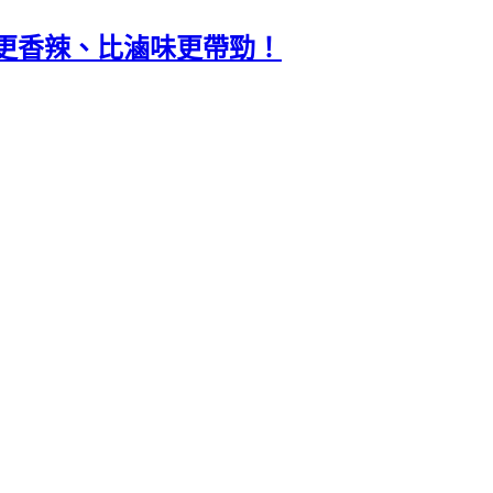
更香辣、比滷味更帶勁！