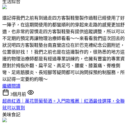
生活綜合
還記得我們之前有到過走四方客製鞋墊製作過鞋已經使用了好
一陣子，在這期間使用的都蠻順利的穿起來走路的感覺更加舒
適，也非常的習慣走四方客製鞋墊有提供追蹤調整，所以可以
不定期的預定再讓物理治療師看看～～來看看我們這次回去的
狀況吧四方客製鞋墊台南直營店位在於巴克禮紀念公園附近，
位置很好找！！我們之前也是在這邊製作的，很熟悉的地方這
邊的物理治療師都是有經過專業訓練的，也擁有豐富的專業資
歷對於拇指外翻、扁平足、高足弓、腰痠、膝蓋痛、脊椎側
彎、足底筋膜炎、長短腳等疑問都可以詢問採預約制服務，所
以記得一定要約約哦～
繼續閱讀
3個月前
超商紅酒｜萬花筒葡萄酒。入門款推薦｜紅酒最佳選擇，全聯
就可以買到
美味食記