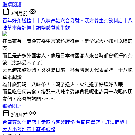
繼續閱讀
2個月前
百年好茶送禮｜十八味高雄六合分號。漢方養生茶飲料店十八
味草本茶評價｜調整體質養生飲
在高雄有一間漢方養生茶飲料店推薦，是全家大小都可以喝的
茶
而且是許多外國客人，像是日本韓國客人來台時都會選擇的茶
飲（太熱受不了了）
天氣越來越炎熱，炎炎夏日來一杯台灣退火代表品牌－十八味
草本超讚！！
為什麼要喝十八味茶！？喝了退火，火氣退了好睡好入眠
而且吃任何美食，搭配十八味享受無負擔呢也許第一次喝的朋
友們，都會想詢問～～～
繼續閱讀
2個月前
台南客製化鞋店｜走四方客製鞋墊 台南直營店。訂製鞋墊｜
大人小孩均有｜鞋墊調整