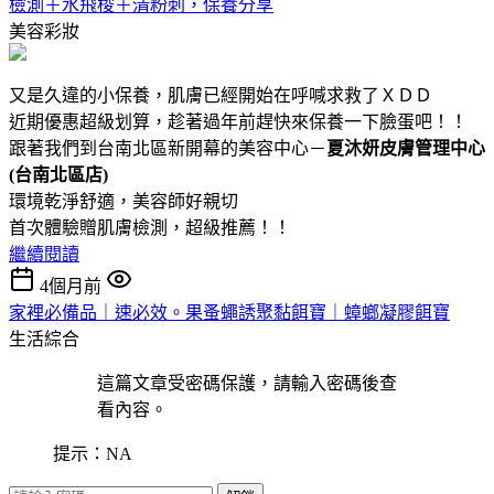
檢測＋水飛梭＋清粉刺，保養分享
美容彩妝
又是久違的小保養，肌膚已經開始在呼喊求救了ＸＤＤ
近期優惠超級划算，趁著過年前趕快來保養一下臉蛋吧！！
跟著我們到台南北區新開幕的美容中心－
夏沐妍皮膚管理中心
(台南北區店)
環境乾淨舒適，美容師好親切
首次體驗贈肌膚檢測，超級推薦！！
繼續閱讀
4個月前
家裡必備品｜速必效。果蚤蠅誘聚黏餌寶｜蟑螂凝膠餌寶
生活綜合
這篇文章受密碼保護，請輸入密碼後查
看內容。
提示：NA