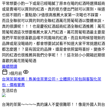
平常想要小酌一下或是已經喝膩了原本在喝的紅酒時選擇超商
或是賣場可以買到的紅酒，真的很方便出門就可以買到，味道
也挺不錯的，重點是CP值很高推薦大家第一次喝也不踩雷，
而且全聯就可以買的到的全聯紅酒萬花筒葡萄酒以整體來說，
真的很讚呢！！！也是慶祝紅酒超商紅酒全聯紅酒推薦｜萬花
筒葡萄酒這次想要推薦大家入門紅酒，萬花筒葡萄酒最主要是
我們平常就很喜歡品嚐不同風味的紅酒，而且有時候發現新的
品牌或是沒喝過的，都會想要試試看不知道大家平常挑選紅酒
都怎麼選！？是有固定的品牌，還是會依照當時喜好，變換不
同的紅酒也很推薦與我們分享呢！！！這次就小小開箱近期很
喜歡的萬花筒葡萄酒
繼續閱讀
3個月前
台灣茶葉推薦｜雋美佳茶業公司。立體原片茶包與客製化茶
包，價格實惠
生活綜合
台灣的茶葉～～～～真的讓人不愛很難耶！！像是外國人到台