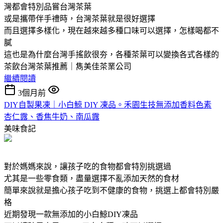
灣都會特別品嘗台灣茶葉
或是攜帶伴手禮時，台灣茶葉就是很好選擇
而且選擇多樣化，現在越來越多種口味可以選擇，怎樣喝都不
膩
這也是為什麼台灣手搖飲很夯，各種茶葉可以變換各式各樣的
茶飲台灣茶葉推薦｜雋美佳茶業公司
繼續閱讀
3個月前
DIY自製果凍｜小白鯨 DIY 凍品。禾園生技無添加香料色素
杏仁露、香焦牛奶、南瓜露
美味食記
對於媽媽來說，讓孩子吃的食物都會特別挑選過
尤其是一些零食類，盡量選擇不亂添加天然的食材
簡單來說就是擔心孩子吃到不健康的食物，挑選上都會特別嚴
格
近期發現一款無添加的小白鯨DIY凍品