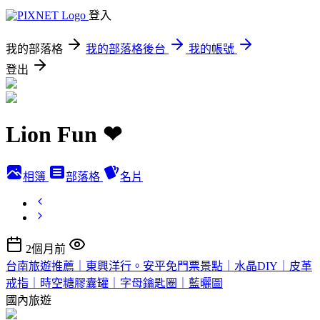
登入
我的部落格
我的部落格後台
我的帳號
登出
Lion Fun ❤
相簿
部落格
名片
2個月前
台南旅遊推薦｜東興洋行。安平免門票景點｜水晶DIY｜皮革
戒指｜時空糖膠囊罐｜字母鑰匙圈｜藍曬圖
國內旅遊