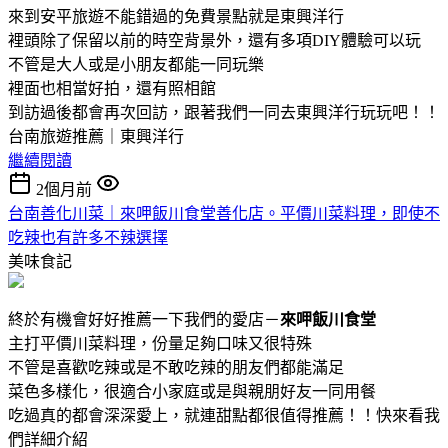
來到安平旅遊不能錯過的免費景點就是東興洋行
裡頭除了保留以前的時空背景外，還有多項DIY體驗可以玩
不管是大人或是小朋友都能一同玩樂
裡面也相當好拍，還有照相館
到訪過後都會再次回訪，跟著我們一同去東興洋行玩玩吧！！
台南旅遊推薦｜東興洋行
繼續閱讀
2個月前
台南善化川菜｜來呷飯川食堂善化店。平價川菜料理，即使不
吃辣也有許多不辣選擇
美味食記
終於有機會好好推薦一下我們的愛店－
來呷飯川食堂
主打平價川菜料理，份量足夠口味又很特殊
不管是喜歡吃辣或是不敢吃辣的朋友們都能滿足
菜色多樣化，很適合小家庭或是與親朋好友一同用餐
吃過真的都會深深愛上，就連甜點都很值得推薦！！快來看我
們詳細介紹