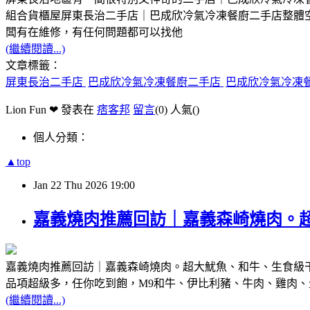
組合貨櫃屋屏東長治二手店｜巴成欣冷氣冷凍餐廚二手店整體
闆有在維修，有任何問題都可以找他
(繼續閱讀...)
文章標籤：
屏東長治二手店
巴成欣冷氣冷凍餐廚二手店
巴成欣冷氣冷凍
Lion Fun ❤ 發表在
痞客邦
留言
(0)
人氣(
)
個人分類：
▲top
Jan
22
Thu
2026
19:00
嘉義燒肉推薦回訪｜嘉義森崎燒肉。超
嘉義燒肉推薦回訪｜嘉義森崎燒肉。超大魷魚、和牛、生食級干貝105
品項超級多，任你吃到飽，M9和牛、伊比利豬、牛肉、雞肉、
(繼續閱讀...)