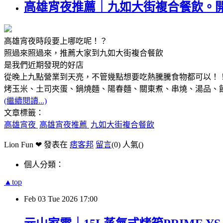
高雄宵夜推薦｜九如大街複合餐飲。
高雄宵夜時段要上哪吃呢！？
照過來照過來，推薦大家到九如大街複合餐飲
是我們近期發現的好店
從晚上九點營業到天亮，不管幾點想要吃熱騰騰食物都可以！
烤玉米、土司夾蛋、鍋燒麵、陽春麵、關東煮、串燒、湯品、
(繼續閱讀...)
文章標籤：
高雄宵夜
高雄宵夜推薦
九如大街複合餐飲
Lion Fun ❤ 發表在
痞客邦
留言
(0)
人氣(
)
個人分類：
▲top
Feb
03
Tue
2026
17:00