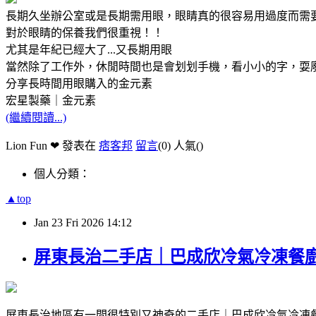
長期久坐辦公室或是長期需用眼，眼睛真的很容易用過度而需
對於眼睛的保養我們很重視！！
尤其是年紀已經大了...又長期用眼
當然除了工作外，休閒時間也是會划划手機，看小小的字，耍
分享長時間用眼購入的金元素
宏星製藥｜金元素
(繼續閱讀...)
Lion Fun ❤ 發表在
痞客邦
留言
(0)
人氣(
)
個人分類：
▲top
Jan
23
Fri
2026
14:12
屏東長治二手店｜巴成欣冷氣冷凍餐
屏東長治地區有一間很特別又神奇的二手店｜巴成欣冷氣冷凍