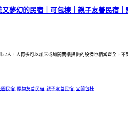
美又夢幻的民宿｜可包棟｜親子友善民宿｜
到22人，人再多可以加床或加開閣樓提供的設備也相當齊全，不
莊園民宿
寵物友善民宿
親子友善民宿
宜蘭包棟