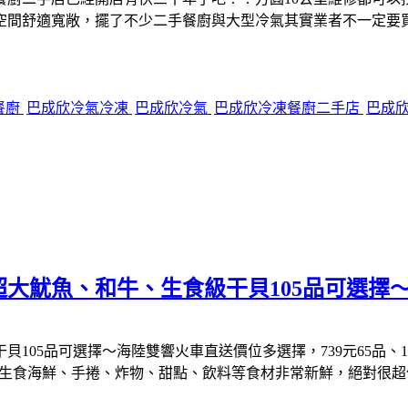
空間舒適寬敞，擺了不少二手餐廚與大型冷氣其實業者不一定要
餐廚
巴成欣冷氣冷凍
巴成欣冷氣
巴成欣冷凍餐廚二手店
巴成
大魷魚、和牛、生食級干貝105品可選擇
品可選擇～海陸雙響火車直送價位多選擇，739元65品、1089元
生食海鮮、手捲、炸物、甜點、飲料等食材非常新鮮，絕對很超值