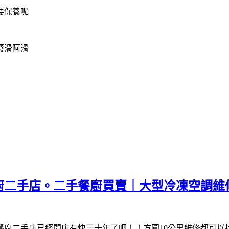
要保養呢
廢滑阿滑
廚二手店。二手餐廚買賣｜大型冷凍空調維
餐廚二手店已經開店有快三十年了吧！！方圓10公里維修都可以