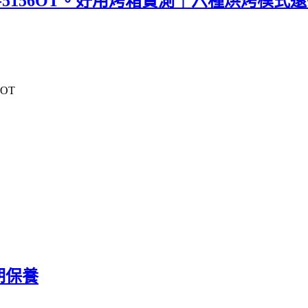
YS-5156OT。好用烤箱實測｜六種烘烤模式
OT
期保養