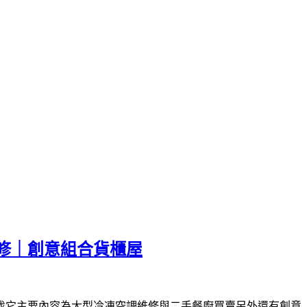
修｜創意組合貨櫃屋
找它主要內容為大型冷凍空調維修與二手餐廚買賣另外還有創意