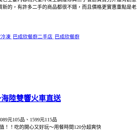
買新的，有許多二手的商品都很不錯，而且價格更實惠重點是老
欣冷凍
巴成欣餐廚二手店
巴成欣餐廚
～海陸雙響火車直送
105品、1599元115品
！！吃的開心又好玩～用餐時間120分超爽快