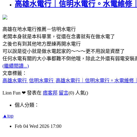
高雄水電行｜信明水電行。水電維修
高雄在地水電行推薦－信明水電行
老闆本身就是本科畢業，從還在念書就有在做水電了
之後也有到其他地方歷練再開水電行
可以說是從小就是做水電起家的～～～更不用說是資歷了
任何水電有關的大小事都難不倒他哦，除此之外還有弱電安裝
(繼續閱讀...)
文章標籤：
高雄水電行
信明水電行
高雄水電行｜信明水電行。水電維修
Lion Fun ❤ 發表在
痞客邦
留言
(0)
人氣(
)
個人分類：
▲top
Feb
04
Wed
2026
17:00