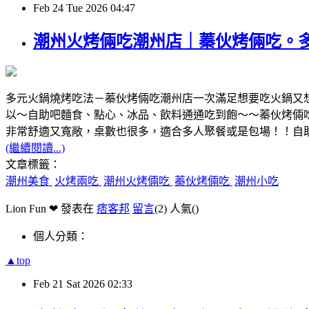
Feb
24
Tue
2026
04:47
潮州火烤倆吃潮州店｜蓁伙烤倆吃。
多元火鍋燒烤吃法－蓁伙烤倆吃潮州店一次滿足想要吃火鍋又
以～自助吧麵食、點心、冰品、飲料通通吃到飽～～蓁伙烤倆
非常舒適又寬敞，桌數也很多，適合多人聚餐或是包場！！自
(繼續閱讀...)
文章標籤：
潮州美食
火烤兩吃
潮州火烤倆吃
蓁伙烤倆吃
潮州小吃
Lion Fun ❤ 發表在
痞客邦
留言
(2)
人氣(
)
個人分類：
▲top
Feb
21
Sat
2026
02:33