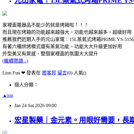
元山家電｜15L蒸氣式烤箱PRIME 
家裡面電器品不能少的就是烤箱啦！！！
而且現在烤箱的功能越來越強大，功能也越來越多，超級好用
推薦我們近期入手的元山家電｜15L蒸氣式烤箱PRIME YS-5156
有著六種烘烤模式還有蒸氣功能，功能大大升級更加好用
外型美又有質感，整個家裡面的氛圍大大提升
(繼續閱讀...)
Lion Fun ❤ 發表在
痞客邦
留言
(0)
人氣(
)
個人分類：
▲top
Jan
24
Sat
2026
09:00
宏星製藥｜金元素。用眼好需要，長