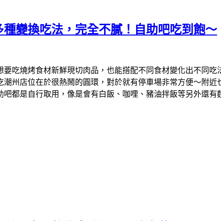
多種變換吃法，完全不膩！自助吧吃到飽～
想要吃燒烤食材新鮮現切肉品，也能搭配不同食材變化出不同吃
吃潮州店位在於很熱鬧的圓環，對於就有停車場非常方便～附近
助吧都是自行取用，像是會有白飯、咖哩、豬油拌飯等另外還有