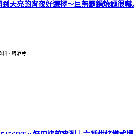
開到天亮的宵夜好選擇～巨無霸鍋燒麵很嚇
！
飲料、啤酒等