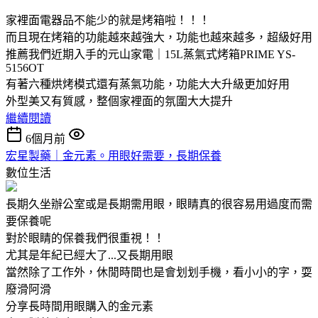
家裡面電器品不能少的就是烤箱啦！！！
而且現在烤箱的功能越來越強大，功能也越來越多，超級好用
推薦我們近期入手的元山家電｜15L蒸氣式烤箱PRIME YS-
5156OT
有著六種烘烤模式還有蒸氣功能，功能大大升級更加好用
外型美又有質感，整個家裡面的氛圍大大提升
繼續閱讀
6個月前
宏星製藥｜金元素。用眼好需要，長期保養
數位生活
長期久坐辦公室或是長期需用眼，眼睛真的很容易用過度而需
要保養呢
對於眼睛的保養我們很重視！！
尤其是年紀已經大了...又長期用眼
當然除了工作外，休閒時間也是會划划手機，看小小的字，耍
廢滑阿滑
分享長時間用眼購入的金元素