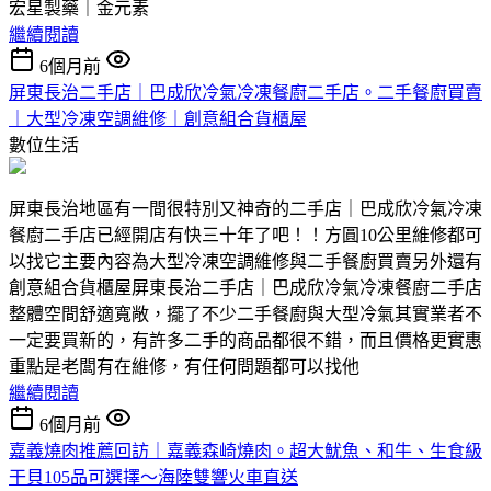
宏星製藥｜金元素
繼續閱讀
6個月前
屏東長治二手店｜巴成欣冷氣冷凍餐廚二手店。二手餐廚買賣
｜大型冷凍空調維修｜創意組合貨櫃屋
數位生活
屏東長治地區有一間很特別又神奇的二手店｜巴成欣冷氣冷凍
餐廚二手店已經開店有快三十年了吧！！方圓10公里維修都可
以找它主要內容為大型冷凍空調維修與二手餐廚買賣另外還有
創意組合貨櫃屋屏東長治二手店｜巴成欣冷氣冷凍餐廚二手店
整體空間舒適寬敞，擺了不少二手餐廚與大型冷氣其實業者不
一定要買新的，有許多二手的商品都很不錯，而且價格更實惠
重點是老闆有在維修，有任何問題都可以找他
繼續閱讀
6個月前
嘉義燒肉推薦回訪｜嘉義森崎燒肉。超大魷魚、和牛、生食級
干貝105品可選擇～海陸雙響火車直送