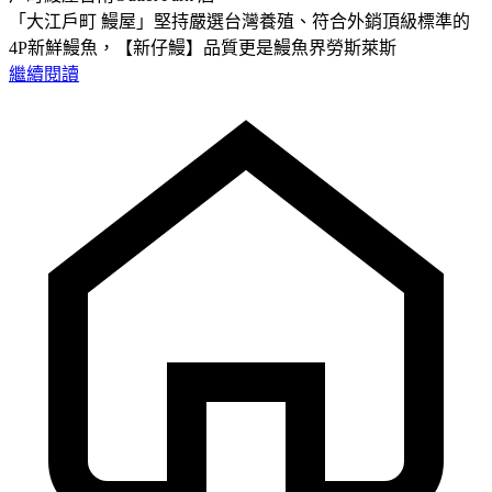
「大江戶町 鰻屋」堅持嚴選台灣養殖、符合外銷頂級標準的
4P新鮮鰻魚，【新仔鰻】品質更是鰻魚界勞斯萊斯
繼續閱讀