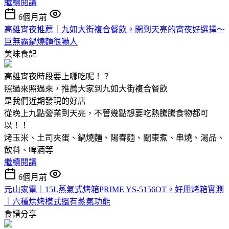
繼續閱讀
6個月前
高雄宵夜推薦｜九如大街複合餐飲。開到天亮的宵夜好選擇～
巨無霸鍋燒麵很嚇人
美味食記
高雄宵夜時段要上哪吃呢！？
照過來照過來，推薦大家到九如大街複合餐飲
是我們近期發現的好店
從晚上九點營業到天亮，不管幾點想要吃熱騰騰食物都可
以！！
烤玉米、土司夾蛋、鍋燒麵、陽春麵、關東煮、串燒、湯品、
飲料、啤酒等
繼續閱讀
6個月前
元山家電｜15L蒸氣式烤箱PRIME YS-5156OT。好用烤箱實測
｜六種烘烤模式還有蒸氣功能
食譜分享