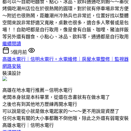
都可以～自助吧麵食、點心、冰品、飲料通通吃到飽～～蓁伙
烤倆吃潮州店位在於很熱鬧的圓環，對於就有停車場非常方便
～附近也很熱鬧，距離潮州冷熱兵也非常近，位置好找以整體
空間來說非常舒適又寬敞，桌數也很多，適合多人聚餐或是包
場！！自助吧都是自行取用，像是會有白飯、咖哩、豬油拌飯
等另外還有麵食、小點心、冰品、飲料等，通通都是自行取用
繼續閱讀
5個月前
高雄水電行｜信明水電行。水電維修｜房屋水電整修｜監視器
網路安裝
裝潢設計
高雄在地水電行推薦－信明水電行
老闆本身就是本科畢業，從還在念書就有在做水電了
之後也有到其他地方歷練再開水電行
可以說是從小就是做水電起家的～～～更不用說是資歷了
任何水電有關的大小事都難不倒他哦，除此之外還有弱電安裝
高雄水電行｜信明水電行