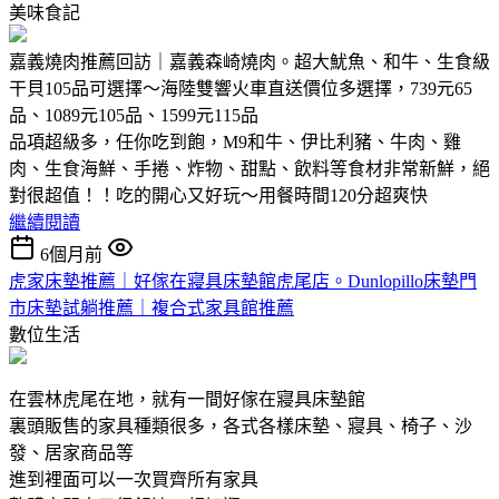
美味食記
嘉義燒肉推薦回訪｜嘉義森崎燒肉。超大魷魚、和牛、生食級
干貝105品可選擇～海陸雙響火車直送價位多選擇，739元65
品、1089元105品、1599元115品
品項超級多，任你吃到飽，M9和牛、伊比利豬、牛肉、雞
肉、生食海鮮、手捲、炸物、甜點、飲料等食材非常新鮮，絕
對很超值！！吃的開心又好玩～用餐時間120分超爽快
繼續閱讀
6個月前
虎家床墊推薦｜好傢在寢具床墊館虎尾店。Dunlopillo床墊門
市床墊試躺推薦｜複合式家具館推薦
數位生活
在雲林虎尾在地，就有一間好傢在寢具床墊館
裏頭販售的家具種類很多，各式各樣床墊、寢具、椅子、沙
發、居家商品等
進到裡面可以一次買齊所有家具