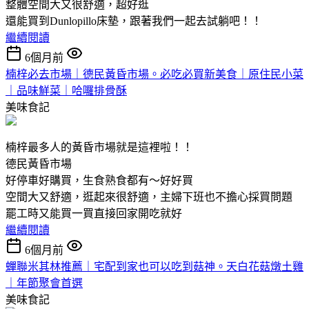
整體空間大又很舒適，超好逛
還能買到Dunlopillo床墊，跟著我們一起去試躺吧！！
繼續閱讀
6個月前
楠梓必去市場｜德民黃昏市場。必吃必買新美食｜原住民小菜
｜品味鮮菜｜哈囉排骨酥
美味食記
楠梓最多人的黃昏市場就是這裡啦！！
德民黃昏市場
好停車好購買，生食熟食都有～好好買
空間大又舒適，逛起來很舒適，主婦下班也不擔心採買問題
罷工時又能買一買直接回家開吃就好
繼續閱讀
6個月前
蟬聯米其林推薦｜宅配到家也可以吃到菇神。天白花菇燉土雞
｜年節聚會首選
美味食記