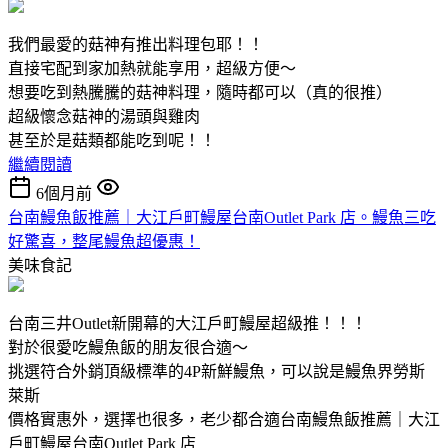
我們最愛的菇神有推出料理包耶！！
直接宅配到家加熱就能享用，超級方便～
想要吃到熱騰騰的菇神料理，隨時都可以（真的很推）
超級懷念菇神的湯頭與雞肉
甚至於是菇類都能吃到呢！！
繼續閱讀
6個月前
台南鰻魚飯推薦｜大江戶町鰻屋台南Outlet Park 店。鰻魚三吃
好驚喜，整尾鰻魚超優惠！
美味食記
台南三井Outlet新開幕的大江戶町鰻屋超級推！！！
對於很愛吃鰻魚飯的朋友很合適～
挑選符合外銷頂級標準的4P新鮮鰻魚，可以說是鰻魚界勞斯
萊斯
價格實惠外，選擇也很多，老少都合適台南鰻魚飯推薦｜大江
戶町鰻屋台南Outlet Park 店