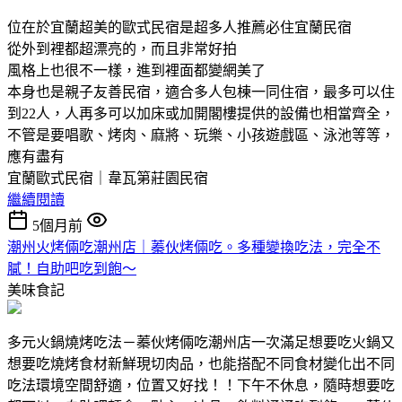
位在於宜蘭超美的歐式民宿是超多人推薦必住宜蘭民宿
從外到裡都超漂亮的，而且非常好拍
風格上也很不一樣，進到裡面都變網美了
本身也是親子友善民宿，適合多人包棟一同住宿，最多可以住
到22人，人再多可以加床或加開閣樓提供的設備也相當齊全，
不管是要唱歌、烤肉、麻將、玩樂、小孩遊戲區、泳池等等，
應有盡有
宜蘭歐式民宿｜韋瓦第莊園民宿
繼續閱讀
5個月前
潮州火烤倆吃潮州店｜蓁伙烤倆吃。多種變換吃法，完全不
膩！自助吧吃到飽～
美味食記
多元火鍋燒烤吃法－蓁伙烤倆吃潮州店一次滿足想要吃火鍋又
想要吃燒烤食材新鮮現切肉品，也能搭配不同食材變化出不同
吃法環境空間舒適，位置又好找！！下午不休息，隨時想要吃