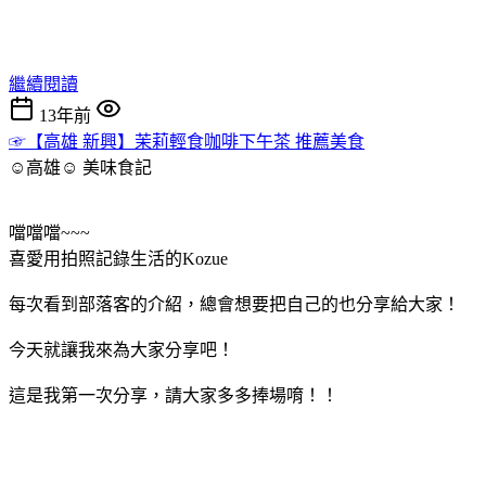
繼續閱讀
13年前
☞【高雄 新興】茉莉輕食咖啡下午茶 推薦美食
☺高雄☺
美味食記
噹噹噹~~~
喜愛用拍照記錄生活的Kozue
每次看到部落客的介紹，總會想要把自己的也分享給大家！
今天就讓我來為大家分享吧！
這是我第一次分享，請大家多多捧場唷！！