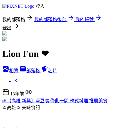
登入
我的部落格
我的部落格後台
我的帳號
登出
Lion Fun ❤
相簿
部落格
名片
13年前
☞【高雄 新興】淨豆腐 僅此一間 韓式料理 推薦美食
☺高雄☺
美味食記