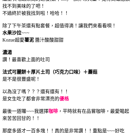
找不到美味的了吧！
不過終於被我找到啦！哈哈！！
除了下午茶還有點套餐，超值得滴！讓我們來看看唄！
水果沙拉
~~~
Kozue超愛
薯泥
醬汁酸酸甜甜
濃湯
讚！最喜歡上面的吐司
法式可麗餅＋厚片土司（巧克力口味）＋蘑菇
是不是很豐盛呢！
以為沒了嗎？？？還有還有！！
是女生吃了都會非常漂亮的
優格
最後一道囉~~~我選擇
咖啡
，平時就有在品嘗咖啡，最愛喝起
來苦苦回甘的！！
那麼多道才一百多塊！！真的是非常讚！！重點是~~~好吃