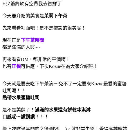
H少爺終於有空帶我去嘗鮮了
今天要介紹的美食是
茉莉下午茶
先來看看裡面吧！是不是擺設的很美呢！
現在正是
下午茶時間
都是滿滿的人餒~~
再來看看DM，都非常的平價唷！
也有
正餐
可供應，下次Kozue在為大家介紹吧！
今天就是要去吃下午茶滴~~免不了一定要來Kozue最愛的蜜糖
吐司囉！！
熱帶水果蜜糖吐司
是不是美翻了！
滿滿的水果還有餅乾冰淇淋
口感呢~~讚讚讚！！！
繼上次吃過某間的之後(歐不.....)，就非常失望！覺得高雄應該