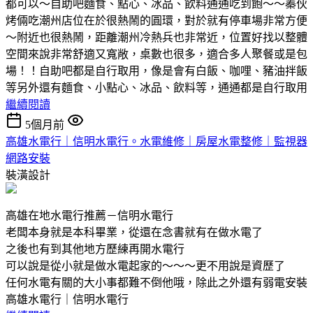
都可以～自助吧麵食、點心、冰品、飲料通通吃到飽～～蓁伙
烤倆吃潮州店位在於很熱鬧的圓環，對於就有停車場非常方便
～附近也很熱鬧，距離潮州冷熱兵也非常近，位置好找以整體
空間來說非常舒適又寬敞，桌數也很多，適合多人聚餐或是包
場！！自助吧都是自行取用，像是會有白飯、咖哩、豬油拌飯
等另外還有麵食、小點心、冰品、飲料等，通通都是自行取用
繼續閱讀
5個月前
高雄水電行｜信明水電行。水電維修｜房屋水電整修｜監視器
網路安裝
裝潢設計
高雄在地水電行推薦－信明水電行
老闆本身就是本科畢業，從還在念書就有在做水電了
之後也有到其他地方歷練再開水電行
可以說是從小就是做水電起家的～～～更不用說是資歷了
任何水電有關的大小事都難不倒他哦，除此之外還有弱電安裝
高雄水電行｜信明水電行