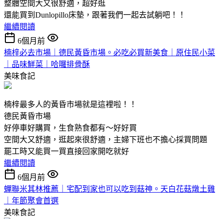
整體空間大又很舒適，超好逛
還能買到Dunlopillo床墊，跟著我們一起去試躺吧！！
繼續閱讀
6個月前
楠梓必去市場｜德民黃昏市場。必吃必買新美食｜原住民小菜
｜品味鮮菜｜哈囉排骨酥
美味食記
楠梓最多人的黃昏市場就是這裡啦！！
德民黃昏市場
好停車好購買，生食熟食都有～好好買
空間大又舒適，逛起來很舒適，主婦下班也不擔心採買問題
罷工時又能買一買直接回家開吃就好
繼續閱讀
6個月前
蟬聯米其林推薦｜宅配到家也可以吃到菇神。天白花菇燉土雞
｜年節聚會首選
美味食記