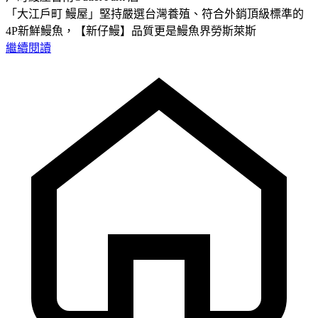
「大江戶町 鰻屋」堅持嚴選台灣養殖、符合外銷頂級標準的
4P新鮮鰻魚，【新仔鰻】品質更是鰻魚界勞斯萊斯
繼續閱讀