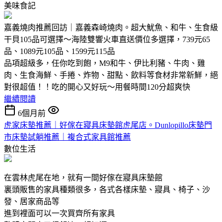
美味食記
嘉義燒肉推薦回訪｜嘉義森崎燒肉。超大魷魚、和牛、生食級
干貝105品可選擇～海陸雙響火車直送價位多選擇，739元65
品、1089元105品、1599元115品
品項超級多，任你吃到飽，M9和牛、伊比利豬、牛肉、雞
肉、生食海鮮、手捲、炸物、甜點、飲料等食材非常新鮮，絕
對很超值！！吃的開心又好玩～用餐時間120分超爽快
繼續閱讀
6個月前
虎家床墊推薦｜好傢在寢具床墊館虎尾店。Dunlopillo床墊門
市床墊試躺推薦｜複合式家具館推薦
數位生活
在雲林虎尾在地，就有一間好傢在寢具床墊館
裏頭販售的家具種類很多，各式各樣床墊、寢具、椅子、沙
發、居家商品等
進到裡面可以一次買齊所有家具