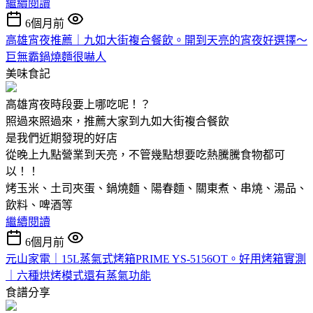
繼續閱讀
6個月前
高雄宵夜推薦｜九如大街複合餐飲。開到天亮的宵夜好選擇～
巨無霸鍋燒麵很嚇人
美味食記
高雄宵夜時段要上哪吃呢！？
照過來照過來，推薦大家到九如大街複合餐飲
是我們近期發現的好店
從晚上九點營業到天亮，不管幾點想要吃熱騰騰食物都可
以！！
烤玉米、土司夾蛋、鍋燒麵、陽春麵、關東煮、串燒、湯品、
飲料、啤酒等
繼續閱讀
6個月前
元山家電｜15L蒸氣式烤箱PRIME YS-5156OT。好用烤箱實測
｜六種烘烤模式還有蒸氣功能
食譜分享