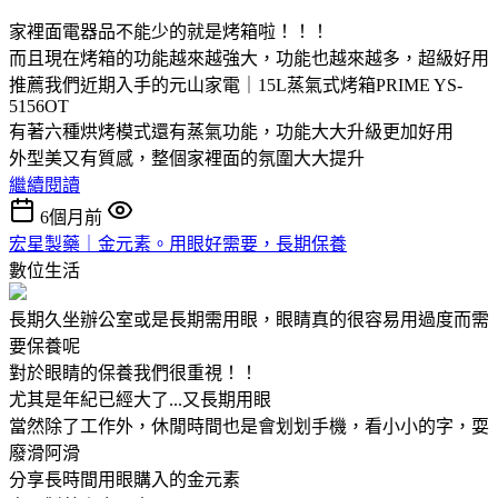
家裡面電器品不能少的就是烤箱啦！！！
而且現在烤箱的功能越來越強大，功能也越來越多，超級好用
推薦我們近期入手的元山家電｜15L蒸氣式烤箱PRIME YS-
5156OT
有著六種烘烤模式還有蒸氣功能，功能大大升級更加好用
外型美又有質感，整個家裡面的氛圍大大提升
繼續閱讀
6個月前
宏星製藥｜金元素。用眼好需要，長期保養
數位生活
長期久坐辦公室或是長期需用眼，眼睛真的很容易用過度而需
要保養呢
對於眼睛的保養我們很重視！！
尤其是年紀已經大了...又長期用眼
當然除了工作外，休閒時間也是會划划手機，看小小的字，耍
廢滑阿滑
分享長時間用眼購入的金元素