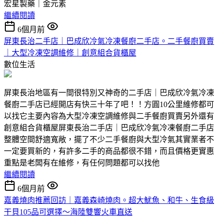
宏星製藥｜金元素
繼續閱讀
6個月前
屏東長治二手店｜巴成欣冷氣冷凍餐廚二手店。二手餐廚買賣
｜大型冷凍空調維修｜創意組合貨櫃屋
數位生活
屏東長治地區有一間很特別又神奇的二手店｜巴成欣冷氣冷凍
餐廚二手店已經開店有快三十年了吧！！方圓10公里維修都可
以找它主要內容為大型冷凍空調維修與二手餐廚買賣另外還有
創意組合貨櫃屋屏東長治二手店｜巴成欣冷氣冷凍餐廚二手店
整體空間舒適寬敞，擺了不少二手餐廚與大型冷氣其實業者不
一定要買新的，有許多二手的商品都很不錯，而且價格更實惠
重點是老闆有在維修，有任何問題都可以找他
繼續閱讀
6個月前
嘉義燒肉推薦回訪｜嘉義森崎燒肉。超大魷魚、和牛、生食級
干貝105品可選擇～海陸雙響火車直送