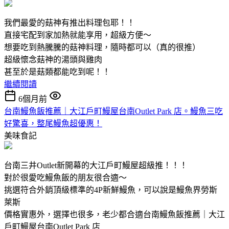
我們最愛的菇神有推出料理包耶！！
直接宅配到家加熱就能享用，超級方便～
想要吃到熱騰騰的菇神料理，隨時都可以（真的很推）
超級懷念菇神的湯頭與雞肉
甚至於是菇類都能吃到呢！！
繼續閱讀
6個月前
台南鰻魚飯推薦｜大江戶町鰻屋台南Outlet Park 店。鰻魚三吃
好驚喜，整尾鰻魚超優惠！
美味食記
台南三井Outlet新開幕的大江戶町鰻屋超級推！！！
對於很愛吃鰻魚飯的朋友很合適～
挑選符合外銷頂級標準的4P新鮮鰻魚，可以說是鰻魚界勞斯
萊斯
價格實惠外，選擇也很多，老少都合適台南鰻魚飯推薦｜大江
戶町鰻屋台南Outlet Park 店