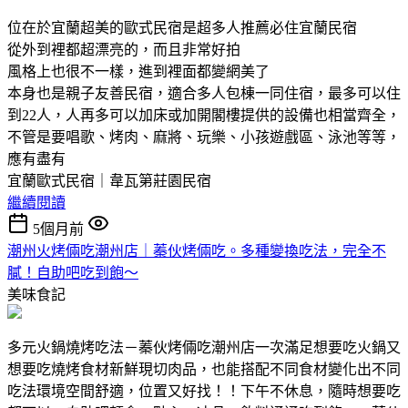
位在於宜蘭超美的歐式民宿是超多人推薦必住宜蘭民宿
從外到裡都超漂亮的，而且非常好拍
風格上也很不一樣，進到裡面都變網美了
本身也是親子友善民宿，適合多人包棟一同住宿，最多可以住
到22人，人再多可以加床或加開閣樓提供的設備也相當齊全，
不管是要唱歌、烤肉、麻將、玩樂、小孩遊戲區、泳池等等，
應有盡有
宜蘭歐式民宿｜韋瓦第莊園民宿
繼續閱讀
5個月前
潮州火烤倆吃潮州店｜蓁伙烤倆吃。多種變換吃法，完全不
膩！自助吧吃到飽～
美味食記
多元火鍋燒烤吃法－蓁伙烤倆吃潮州店一次滿足想要吃火鍋又
想要吃燒烤食材新鮮現切肉品，也能搭配不同食材變化出不同
吃法環境空間舒適，位置又好找！！下午不休息，隨時想要吃