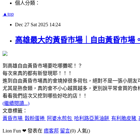
個人分類：
▲top
Dec
27
Sat
2025
14:24
高雄最大的黃昏市場｜自由黃昏市場
到高雄自由黃昏市場要吃哪攤呢！？
每次來真的都有新發現耶！！！
進到自由黃昏市場真的會燒掉很多荷包，絕對不是一張小朋友
尤其是熟食類，真的會不小心越買越多，更別說平常會買的食
看看我們這次又挖到哪些好吃的店！！
(繼續閱讀...)
文章標籤：
黃昏市場
穀粉蛋捲
阿婆水煎包
哈利路亞蔥油餅
有利脆皮豬
Lion Fun ❤ 發表在
痞客邦
留言
(0)
人氣(
)