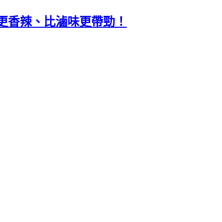
更香辣、比滷味更帶勁！