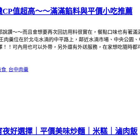
羹CP值超高～～滿滿餡料與平價小吃推薦
都說讚～～而且會想要再次回訪用料很實在，餐點口味也有著滿
爺王肉羹位在於北屯水湳的中平路上，鄰近水湳市場、中央公園、
擇！！可內用也可以外帶，另外還有外送服務，在家想吃隨時都
美食
台中肉羹
宵夜好選擇｜平價美味炒麵｜米糕｜滷肉飯