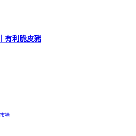
｜有利脆皮豬
市場