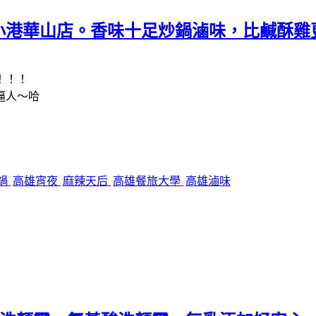
小港華山店。香味十足炒鍋滷味，比鹹酥雞
！！！
逼人～哈
鍋
高雄宵夜
麻辣天后
高雄餐旅大學
高雄滷味