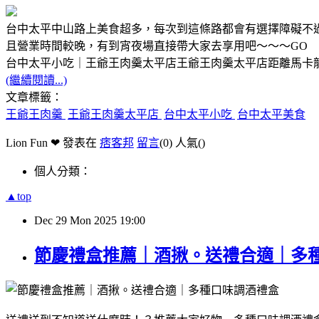
台中太平中山路上美食超多，每次到這條路都會有選擇障礙不
且營業時間較晚，有到宵夜場直接帶大家去享用吧～～～GO
台中太平小吃｜王爺王肉羹太平店王爺王肉羹太平店距離馬卡
(繼續閱讀...)
文章標籤：
王爺王肉羹
王爺王肉羹太平店
台中太平小吃
台中太平美食
Lion Fun ❤ 發表在
痞客邦
留言
(0)
人氣(
)
個人分類：
▲top
Dec
29
Mon
2025
19:00
節慶禮盒推薦｜酒揪。送禮合適｜多