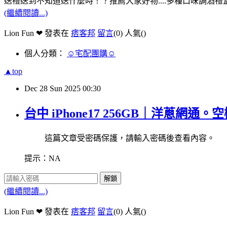
送禮送到不知道送什麼時！？推薦大家好物....多種口味調酒禮
(繼續閱讀...)
Lion Fun ❤ 發表在
痞客邦
留言
(0)
人氣(
)
個人分類：
☺宅配團購☺
▲top
Dec
28
Sun
2025
00:30
台中 iPhone17 256GB｜洋蔥
這篇文章受密碼保護，請輸入密碼後查看內容。
提示：NA
解鎖
(繼續閱讀...)
Lion Fun ❤ 發表在
痞客邦
留言
(0)
人氣(
)