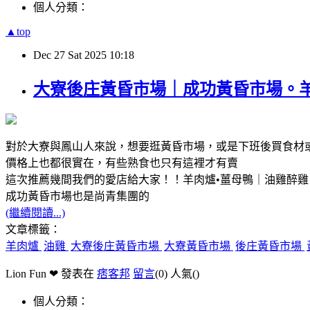
個人分類：
▲top
Dec
27
Sat
2025
10:18
大寮後庄黃昏市場｜成功黃昏市場。羊
對於大寮與鳳山人來說，想要逛黃昏市場，或是下班後買食材
價格上也都很實在，有些熟食也只有這裡才有賣
這次推薦幾間我們的愛店給大家！！羊肉爐•薑母鴨｜油雞醉雞
成功黃昏市場也是尚青集團的
(繼續閱讀...)
文章標籤：
羊肉爐
油雞
大寮後庄黃昏市場
大寮黃昏市場
後庄黃昏市場
Lion Fun ❤ 發表在
痞客邦
留言
(0)
人氣(
)
個人分類：