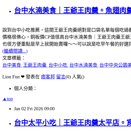
台中水湳美食｜王爺王肉羹。魚翅肉
說到台中小吃推薦，這間王爺王肉羹絕對是口袋名單每個吃過
價格很佛心，銅板價CP值很高台中水湳美食｜王爺王肉羹王
也很方便重點是早上就開始賣囉～～可以說是吃早午餐的好選
(繼續閱讀...)
文章標籤：
台中美食
王爺王肉羹
台中小吃
台中水湳美食
台中中央公園
Lion Fun ❤ 發表在
痞客邦
留言
(0)
人氣(
)
個人分類：
▲top
Jan
02
Fri
2026
09:00
台中太平小吃｜王爺王肉羹太平店。