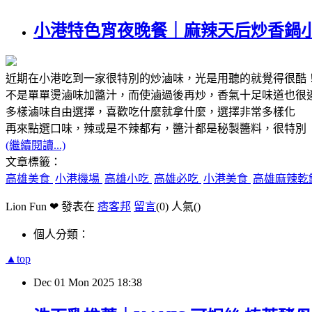
小港特色宵夜晚餐｜麻辣天后炒香鍋
近期在小港吃到一家很特別的炒滷味，光是用聽的就覺得很酷
不是單單燙滷味加醬汁，而使滷過後再炒，香氣十足味道也很
多樣滷味自由選擇，喜歡吃什麼就拿什麼，選擇非常多樣化
再來點選口味，辣或是不辣都有，醬汁都是秘製醬料，很特別
(繼續閱讀...)
文章標籤：
高雄美食
小港機場
高雄小吃
高雄必吃
小港美食
高雄麻辣乾
Lion Fun ❤ 發表在
痞客邦
留言
(0)
人氣(
)
個人分類：
▲top
Dec
01
Mon
2025
18:38