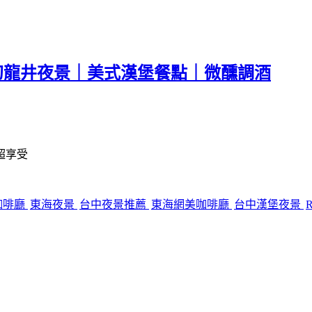
fé。夢幻龍井夜景｜美式漢堡餐點｜微醺調酒
超享受
咖啡廳
東海夜景
台中夜景推薦
東海網美咖啡廳
台中漢堡夜景
R