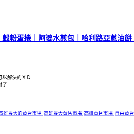
。穀粉蛋捲｜阿婆水煎包｜哈利路亞蔥油餅
可以解決的ＸＤ
材了
高雄最大的黃昏市場
高雄最大黃昏市場
高雄黃昏市場
自由黃昏