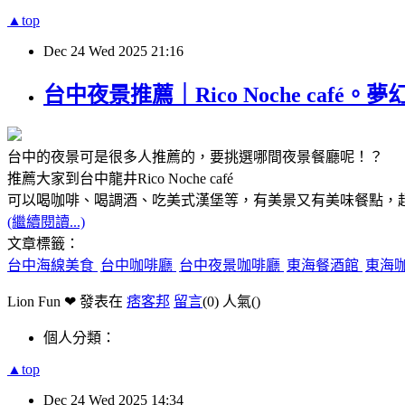
▲top
Dec
24
Wed
2025
21:16
台中夜景推薦｜Rico Noche ca
台中的夜景可是很多人推薦的，要挑選哪間夜景餐廳呢！？
推薦大家到台中龍井
Rico Noche caf
é
可以喝咖啡、喝調酒、吃美式漢堡等，有美景又有美味餐點，
(繼續閱讀...)
文章標籤：
台中海線美食
台中咖啡廳
台中夜景咖啡廳
東海餐酒館
東海
Lion Fun ❤ 發表在
痞客邦
留言
(0)
人氣(
)
個人分類：
▲top
Dec
24
Wed
2025
14:34