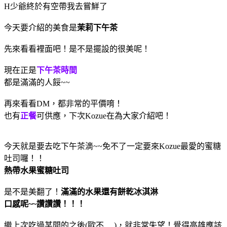
H少爺終於有空帶我去嘗鮮了
今天要介紹的美食是
茉莉下午茶
先來看看裡面吧！是不是擺設的很美呢！
現在正是
下午茶時間
都是滿滿的人餒~~
再來看看DM，都非常的平價唷！
也有
正餐
可供應，下次Kozue在為大家介紹吧！
今天就是要去吃下午茶滴~~免不了一定要來Kozue最愛的蜜糖
吐司囉！！
熱帶水果蜜糖吐司
是不是美翻了！
滿滿的水果還有餅乾冰淇淋
口感呢~~讚讚讚！！！
繼上次吃過某間的之後(歐不.....)，就非常失望！覺得高雄應該