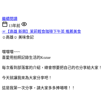
繼續閱讀
13年前
☞【高雄 新興】茉莉輕食咖啡下午茶 推薦美食
☺高雄☺
美味食記
噹噹噹~~~
喜愛用拍照記錄生活的Kozue
每次看到部落客的介紹，總會想要把自己的也分享給大家！
今天就讓我來為大家分享吧！
這是我第一次分享，請大家多多捧場唷！！