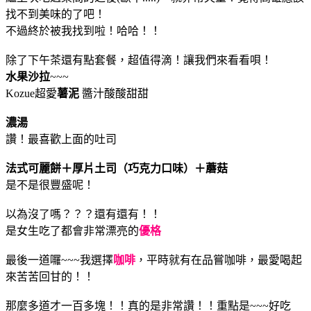
找不到美味的了吧！
不過終於被我找到啦！哈哈！！
除了下午茶還有點套餐，超值得滴！讓我們來看看唄！
水果沙拉
~~~
Kozue超愛
薯泥
醬汁酸酸甜甜
濃湯
讚！最喜歡上面的吐司
法式可麗餅＋厚片土司（巧克力口味）＋蘑菇
是不是很豐盛呢！
以為沒了嗎？？？還有還有！！
是女生吃了都會非常漂亮的
優格
最後一道囉~~~我選擇
咖啡
，平時就有在品嘗咖啡，最愛喝起
來苦苦回甘的！！
那麼多道才一百多塊！！真的是非常讚！！重點是~~~好吃