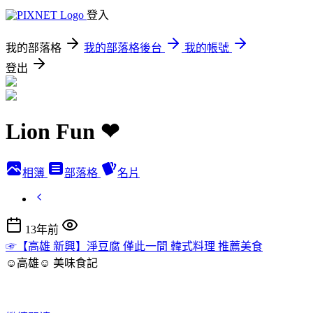
登入
我的部落格
我的部落格後台
我的帳號
登出
Lion Fun ❤
相簿
部落格
名片
13年前
☞【高雄 新興】淨豆腐 僅此一間 韓式料理 推薦美食
☺高雄☺
美味食記