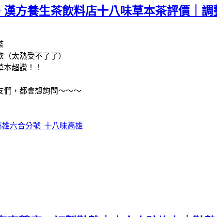
。漢方養生茶飲料店十八味草本茶評價｜調
茶
飲（太熱受不了了）
草本超讚！！
友們，都會想詢問～～～
高雄六合分號
十八味高雄