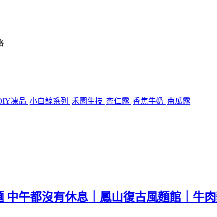
格
DIY凍品
小白鯨系列
禾園生技
杏仁露
香焦牛奶
南瓜露
麵 中午都沒有休息｜鳳山復古風麵館｜牛