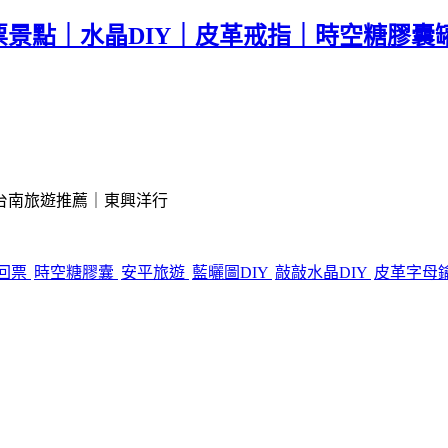
景點｜水晶DIY｜皮革戒指｜時空糖膠囊
台南旅遊推薦｜東興洋行
回票
時空糖膠囊
安平旅遊
藍曬圖DIY
敲敲水晶DIY
皮革字母