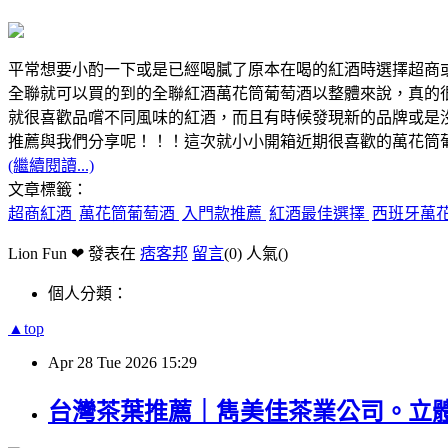
平常想要小酌一下或是已經喝膩了原本在喝的紅酒時選擇超商
全聯就可以買的到的全聯紅酒萬花筒葡萄酒以整體來說，真的
就很喜歡品嚐不同風味的紅酒，而且有時候發現新的品牌或是
推薦與我們分享呢！！！這次就小小開箱近期很喜歡的萬花筒
(繼續閱讀...)
文章標籤：
超商紅酒
萬花筒葡萄酒
入門款推薦
紅酒最佳選擇
西班牙萬
Lion Fun ❤ 發表在
痞客邦
留言
(0)
人氣(
)
個人分類：
▲top
Apr
28
Tue
2026
15:29
台灣茶葉推薦｜雋美佳茶業公司。立