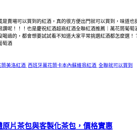
或是賣場可以買到的紅酒，真的很方便出門就可以買到，味道也挺
很讚呢！！！也是慶祝紅酒超商紅酒全聯紅酒推薦｜萬花筒葡萄
沒喝過的，都會想要試試看不知道大家平常挑選紅酒都怎麼選！
葡萄酒
花筒美洛紅酒
西班牙萬花筒卡本內蘇維翁紅酒
全聯就可以買到
體原片茶包與客製化茶包，價格實惠