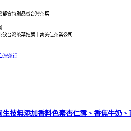
灣都會特別品嘗台灣茶葉
膩
茶飲台灣茶葉推薦｜雋美佳茶業公司
台灣茶行
。禾園生技無添加香料色素杏仁露、香焦牛奶、