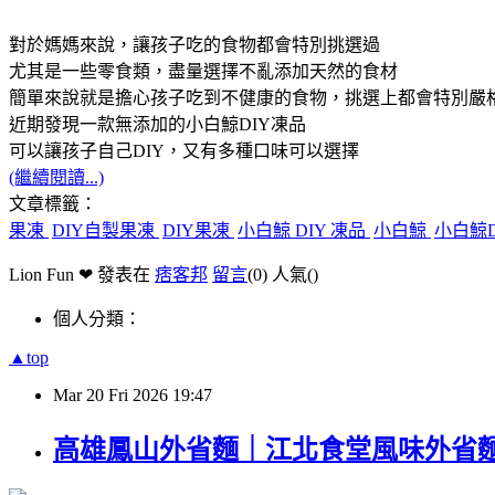
對於媽媽來說，讓孩子吃的食物都會特別挑選過
尤其是一些零食類，盡量選擇不亂添加天然的食材
簡單來說就是擔心孩子吃到不健康的食物，挑選上都會特別嚴
近期發現一款無添加的小白鯨DIY凍品
可以讓孩子自己DIY，又有多種口味可以選擇
(繼續閱讀...)
文章標籤：
果凍
DIY自製果凍
DIY果凍
小白鯨 DIY 凍品
小白鯨
小白鯨
Lion Fun ❤ 發表在
痞客邦
留言
(0)
人氣(
)
個人分類：
▲top
Mar
20
Fri
2026
19:47
高雄鳳山外省麵｜江北食堂風味外省