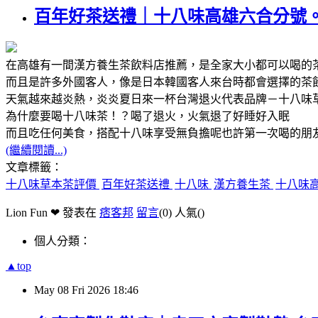
百年好茶送禮｜十八味高雄六合分號
在高雄有一間漢方養生茶飲料店推薦，是全家大小都可以喝的
而且是許多外國客人，像是日本韓國客人來台時都會選擇的茶
天氣越來越炎熱，炎炎夏日來一杯台灣退火代表品牌－十八味
為什麼要喝十八味茶！？喝了退火，火氣退了好睡好入眠
而且吃任何美食，搭配十八味享受無負擔呢也許第一次喝的朋
(繼續閱讀...)
文章標籤：
十八味草本茶評價
百年好茶送禮
十八味
漢方養生茶
十八味
Lion Fun ❤ 發表在
痞客邦
留言
(0)
人氣(
)
個人分類：
▲top
May
08
Fri
2026
18:46