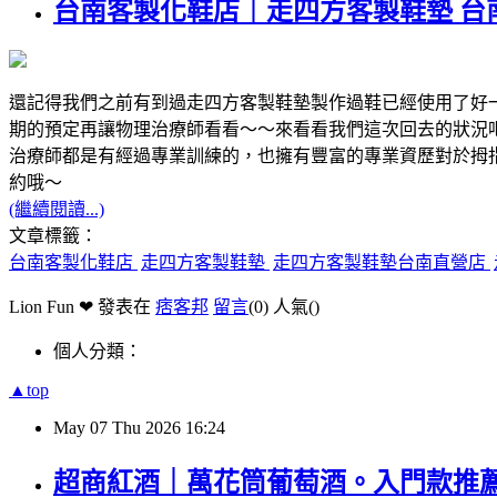
台南客製化鞋店｜走四方客製鞋墊 台
還記得我們之前有到過走四方客製鞋墊製作過鞋已經使用了好
期的預定再讓物理治療師看看～～來看看我們這次回去的狀況
治療師都是有經過專業訓練的，也擁有豐富的專業資歷對於拇
約哦～
(繼續閱讀...)
文章標籤：
台南客製化鞋店
走四方客製鞋墊
走四方客製鞋墊台南直營店
Lion Fun ❤ 發表在
痞客邦
留言
(0)
人氣(
)
個人分類：
▲top
May
07
Thu
2026
16:24
超商紅酒｜萬花筒葡萄酒。入門款推