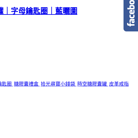
罐｜字母鑰匙圈｜藍曬圖
鑰匙圈
糖膠囊禮盒
拾光尋寶小錢袋
時空糖膠囊罐
皮革戒指