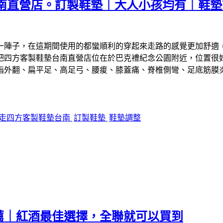
南直營店。訂製鞋墊｜大人小孩均有｜鞋墊
一陣子，在這期間使用的都蠻順利的穿起來走路的感覺更加舒適
吧四方客製鞋墊台南直營店位在於巴克禮紀念公園附近，位置很
指外翻、扁平足、高足弓、腰痠、膝蓋痛、脊椎側彎、足底筋膜
走四方客製鞋墊台南
訂製鞋墊
鞋墊調整
薦｜紅酒最佳選擇，全聯就可以買到