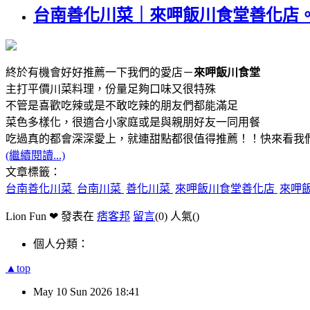
台南善化川菜｜來呷飯川食堂善化店
終於有機會好好推薦一下我們的愛店－
來呷飯川食堂
主打平價川菜料理，份量足夠口味又很特殊
不管是喜歡吃辣或是不敢吃辣的朋友們都能滿足
菜色多樣化，很適合小家庭或是與親朋好友一同用餐
吃過真的都會深深愛上，就連甜點都很值得推薦！！快來看我
(繼續閱讀...)
文章標籤：
台南善化川菜
台南川菜
善化川菜
來呷飯川食堂善化店
來呷
Lion Fun ❤ 發表在
痞客邦
留言
(0)
人氣(
)
個人分類：
▲top
May
10
Sun
2026
18:41