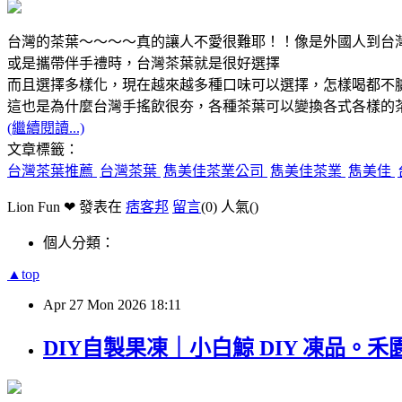
台灣的茶葉～～～～真的讓人不愛很難耶！！像是外國人到台
或是攜帶伴手禮時，台灣茶葉就是很好選擇
而且選擇多樣化，現在越來越多種口味可以選擇，怎樣喝都不
這也是為什麼台灣手搖飲很夯，各種茶葉可以變換各式各樣的
(繼續閱讀...)
文章標籤：
台灣茶葉推薦
台灣茶葉
雋美佳茶業公司
雋美佳茶業
雋美佳
Lion Fun ❤ 發表在
痞客邦
留言
(0)
人氣(
)
個人分類：
▲top
Apr
27
Mon
2026
18:11
DIY自製果凍｜小白鯨 DIY 凍品