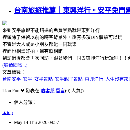
台南旅遊推薦｜東興洋行。安平免門票
來到安平旅遊不能錯過的免費景點就是東興洋行
裡頭除了保留以前的時空背景外，還有多項DIY體驗可以玩
不管是大人或是小朋友都能一同玩樂
裡面也相當好拍，還有照相館
到訪過後都會再次回訪，跟著我們一同去東興洋行玩玩吧！！
(繼續閱讀...)
文章標籤：
台南安平
安平
安平景點
安平親子景點
東興洋行
人生沒有來
Lion Fun ❤ 發表在
痞客邦
留言
(0)
人氣(
)
個人分類：
▲top
May
14
Thu
2026
09:57