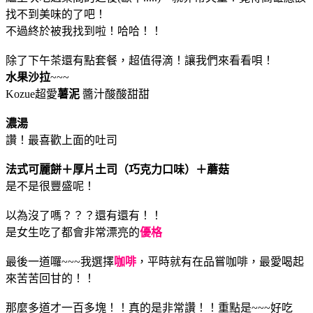
找不到美味的了吧！
不過終於被我找到啦！哈哈！！
除了下午茶還有點套餐，超值得滴！讓我們來看看唄！
水果沙拉
~~~
Kozue超愛
薯泥
醬汁酸酸甜甜
濃湯
讚！最喜歡上面的吐司
法式可麗餅＋厚片土司（巧克力口味）＋蘑菇
是不是很豐盛呢！
以為沒了嗎？？？還有還有！！
是女生吃了都會非常漂亮的
優格
最後一道囉~~~我選擇
咖啡
，平時就有在品嘗咖啡，最愛喝起
來苦苦回甘的！！
那麼多道才一百多塊！！真的是非常讚！！重點是~~~好吃