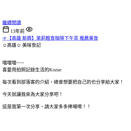
繼續閱讀
13年前
☞【高雄 新興】茉莉輕食咖啡下午茶 推薦美食
☺高雄☺
美味食記
噹噹噹~~~
喜愛用拍照記錄生活的Kozue
每次看到部落客的介紹，總會想要把自己的也分享給大家！
今天就讓我來為大家分享吧！
這是我第一次分享，請大家多多捧場唷！！