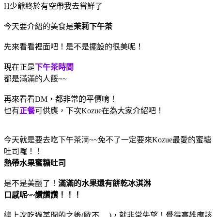
H少爺終於有空帶我去嘗鮮了
今天要介紹的美食是
茉莉下午茶
先來看看裡面吧！是不是擺設的很美呢！
現在正是
下午茶時間
都是滿滿的人餒~~
再來看看DM，都非常的平價唷！
也有
正餐
可供應，下次Kozue在為大家介紹吧！
今天就是要去吃下午茶滴~~免不了一定要來Kozue最愛的蜜糖
吐司囉！！
熱帶水果蜜糖吐司
是不是美翻了！
滿滿的水果還有餅乾冰淇淋
口感呢~~讚讚讚！！！
繼上次吃過某間的之後(歐不.....)，就非常失望！覺得高雄應該