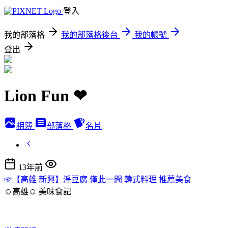
登入
我的部落格
我的部落格後台
我的帳號
登出
Lion Fun ❤
相簿
部落格
名片
13年前
☞【高雄 新興】淨豆腐 僅此一間 韓式料理 推薦美食
☺高雄☺
美味食記