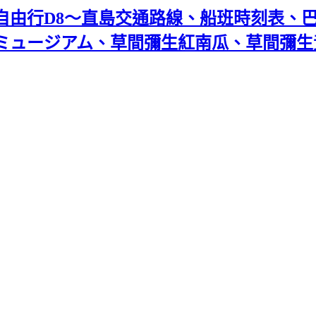
天自由行D8～直島交通路線、船班時刻表、
ミュージアム、草間彌生紅南瓜、草間彌生