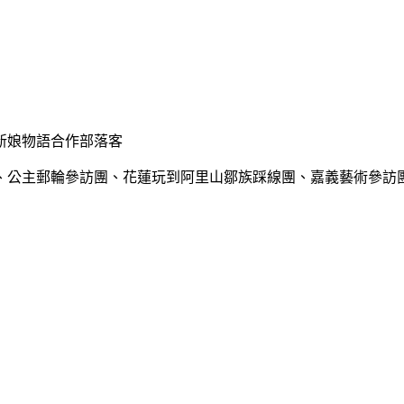
新娘物語合作部落客
、公主郵輪參訪團、花蓮玩到阿里山鄒族踩線團、嘉義藝術參訪