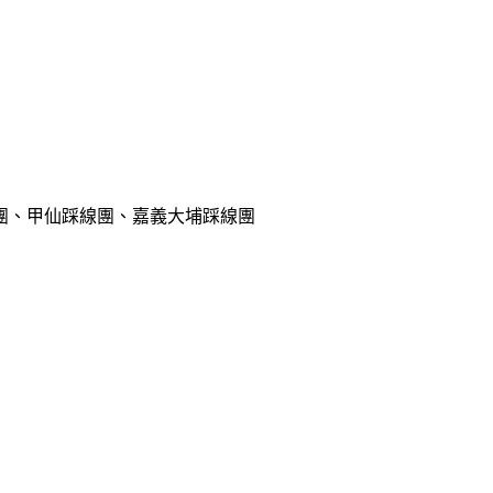
團、甲仙踩線團、嘉義大埔踩線團