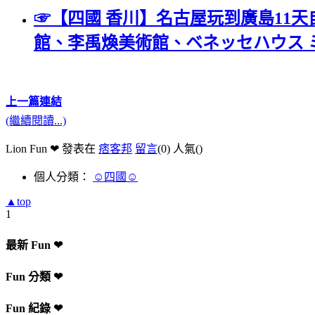
☞【四國 香川】名古屋玩到廣島11
館、李禹煥美術館、ベネッセハウス 
上一篇
連結
(繼續閱讀...)
Lion Fun ❤ 發表在
痞客邦
留言
(0)
人氣(
)
個人分類：
☺四國☺
▲top
1
最新 Fun ❤
Fun 分類 ❤
Fun 紀錄 ❤