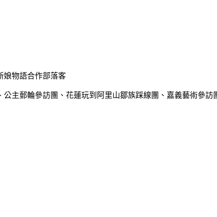
新娘物語合作部落客
、公主郵輪參訪團、花蓮玩到阿里山鄒族踩線團、嘉義藝術參訪