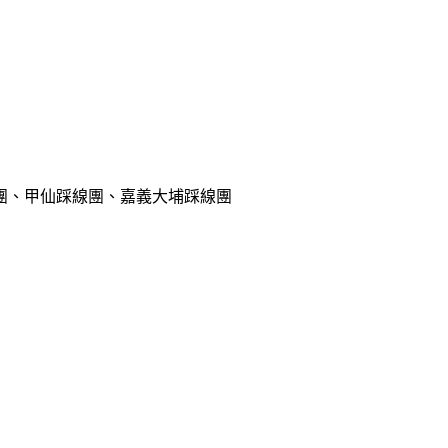
團、甲仙踩線團、嘉義大埔踩線團