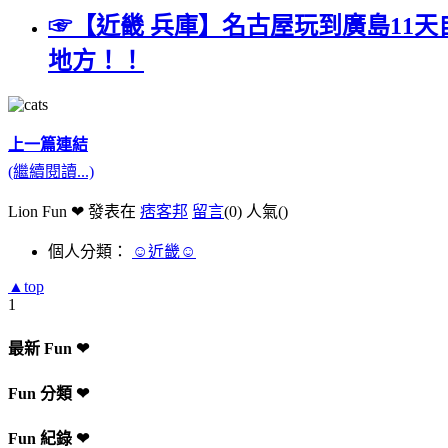
☞【近畿 兵庫】名古屋玩到廣島11
地方！！
上一篇
連結
(繼續閱讀...)
Lion Fun ❤ 發表在
痞客邦
留言
(0)
人氣(
)
個人分類：
☺近畿☺
▲top
1
最新 Fun ❤
Fun 分類 ❤
Fun 紀錄 ❤