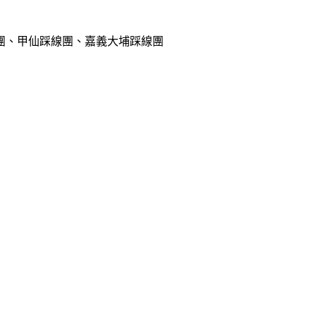
團、甲仙踩線團、嘉義大埔踩線團