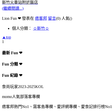
新竹火車站附近飯店
(繼續閱讀...)
Lion Fun ❤ 發表在
痞客邦
留言
(0)
人氣(
)
個人分類：
☺新竹☺
▲top
1
最新 Fun ❤
Fun 分類 ❤
Fun 紀錄 ❤
食尚玩家2023-2025KOL
momo人氣部落客專欄
痞客邦熱門No1、窩客島專欄、愛評網專欄、愛食記排行榜No1