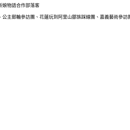
新娘物語合作部落客
、公主郵輪參訪團、花蓮玩到阿里山鄒族踩線團、嘉義藝術參訪