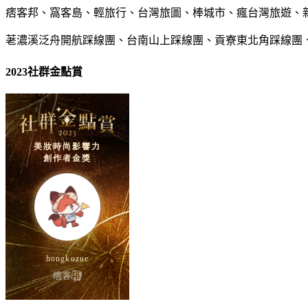
痞客邦、窩客島、輕旅行、台灣旅圖、棒城市、瘋台灣旅遊、
荖濃溪泛舟開航踩線團、台南山上踩線團、貢寮東北角踩線團
2023社群金點賞