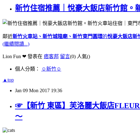
新竹住宿推薦｜悅豪大飯店新竹館。
鄰近
新竹火車站、新竹城隍廟、新竹東門圓環
的
悅豪大飯店新
(繼續閱讀...)
Lion Fun ❤ 發表在
痞客邦
留言
(0)
人氣(
)
個人分類：
☺新竹☺
▲top
Jan
09
Mon
2017
19:36
☞【新竹 東區】芙洛麗大飯店FLEUR
～