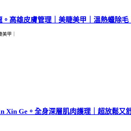
龍。高雄皮膚管理｜美睫美甲｜溫熱蠟除毛
Lin Xin Ge。全身深層肌肉護理｜超放鬆又