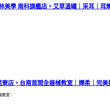
x 樺林美學 南科旗艦店。艾草溫罐｜采耳｜
台南首間全器械教室｜嬋柔｜完美把桿｜Halo