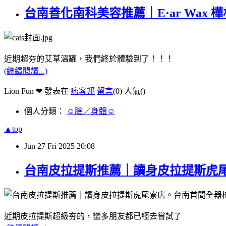
台南善化南科美容推薦｜E·ar Wa
近期超夯的艾草溫罐，我們終於體驗到了！！！
(繼續閱讀...)
Lion Fun ❤ 發表在
痞客邦
留言
(0)
人氣(
)
個人分類：
☺臉／身體☺
▲top
Jun
27
Fri
2025
20:08
台南皮拉提斯推薦｜讀身皮拉提斯虎尾寮店。
近期皮拉提斯超級夯的，蠻多朋友都已經去嘗試了