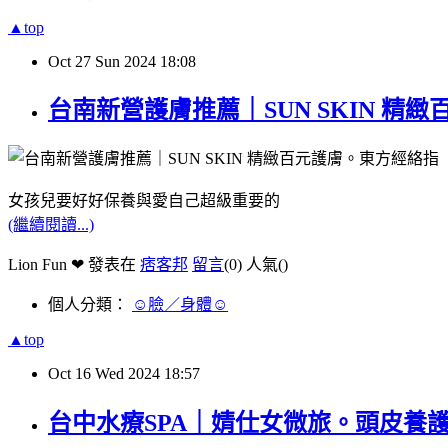
▲top
Oct
27
Sun
2024
18:08
台南新營護膚推薦｜SUN SKIN 
女孩兒要好好保養與愛自己超級重要的
(繼續閱讀...)
Lion Fun ❤ 發表在
痞客邦
留言
(0)
人氣(
)
個人分類：
☺臉／身體☺
▲top
Oct
16
Wed
2024
18:57
台中水療SPA｜婧仕女微旅。頭皮養護