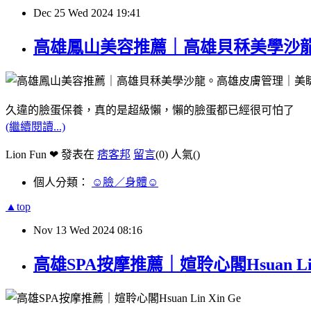
Dec
25
Wed
2024
19:41
高雄鳳山美容推薦｜高雄貝秝美學沙
久違的臉蛋保養，真的是超級懶，懶的臉蛋都已經很可怕了
(繼續閱讀...)
Lion Fun ❤ 發表在
痞客邦
留言
(0)
人氣(
)
個人分類：
☺臉／身體☺
▲top
Nov
13
Wed
2024
08:16
高雄SPA按摩推薦｜媗聆心閣Hsuan 