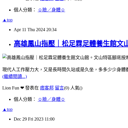
個人分類：
☺臉／身體☺
▲top
Apr
11
Thu
2024
20:34
高雄鳳山指壓｜松足霖足體養生館文
現代人工作壓力大，又是長時間久站或是久坐，多多少少身體
(繼續閱讀...)
Lion Fun ❤ 發表在
痞客邦
留言
(0)
人氣(
)
個人分類：
☺臉／身體☺
▲top
Dec
29
Fri
2023
11:00