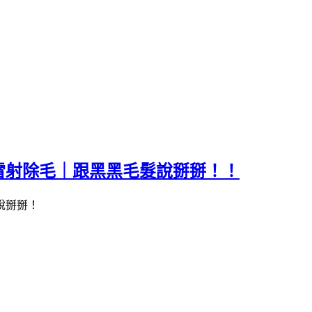
雷射除毛｜跟黑黑毛髮說掰掰！！