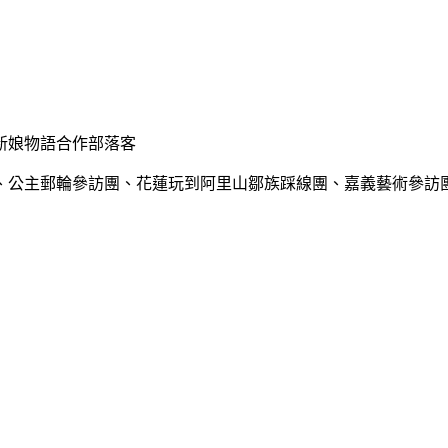
新娘物語合作部落客
、公主郵輪參訪團、花蓮玩到阿里山鄒族踩線團、嘉義藝術參訪