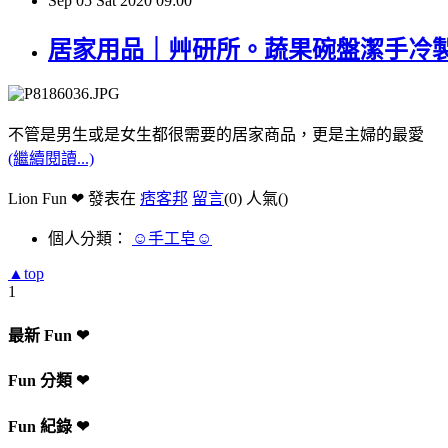
Sep
05
Sat
2020
09:00
居家用品｜艸研所。蔬果碗盤潔手冷
不管是男生或是女生都很需要的居家商品，更是主婦的最愛
(繼續閱讀...)
Lion Fun ❤ 發表在
痞客邦
留言
(0)
人氣(
)
個人分類：
☺手工皂☺
▲top
1
最新 Fun ❤
Fun 分類 ❤
Fun 紀錄 ❤