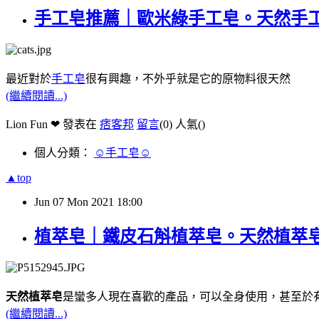
手工皂推薦｜歐米綠手工皂。天然手
最近對於
手工皂
很有興趣，不外乎就是它的原物料很天然
(繼續閱讀...)
Lion Fun ❤ 發表在
痞客邦
留言
(0)
人氣(
)
個人分類：
☺手工皂☺
▲top
Jun
07
Mon
2021
18:00
植萃皂｜鐵皮石斛植萃皂。天然植萃
天然植萃皂
是蠻多人現在喜歡的產品，可以全身使用，甚至於
(繼續閱讀...)