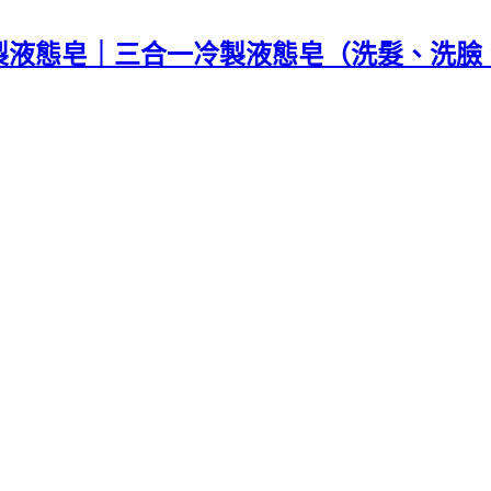
製液態皂｜三合一冷製液態皂（洗髮、洗臉