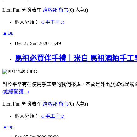
Lion Fun ❤ 發表在
痞客邦
留言
(0)
人氣(
)
個人分類：
☺手工皂☺
▲top
Dec
27
Sun
2020
15:49
馬祖必買伴手禮｜米白 馬祖酒粕手工
對於平常有在使用
手工皂
的我們來說，不管是外出旅遊或是網
(繼續閱讀...)
Lion Fun ❤ 發表在
痞客邦
留言
(0)
人氣(
)
個人分類：
☺手工皂☺
▲top