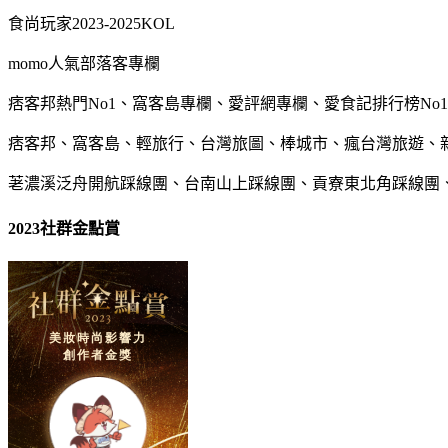
食尚玩家2023-2025KOL
momo人氣部落客專欄
痞客邦熱門No1、窩客島專欄、愛評網專欄、愛食記排行榜No1
痞客邦、窩客島、輕旅行、台灣旅圖、棒城市、瘋台灣旅遊、
荖濃溪泛舟開航踩線團、台南山上踩線團、貢寮東北角踩線團
2023社群金點賞