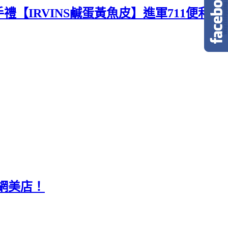
伴手禮【IRVINS鹹蛋黃魚皮】進軍711便利商
網美店！