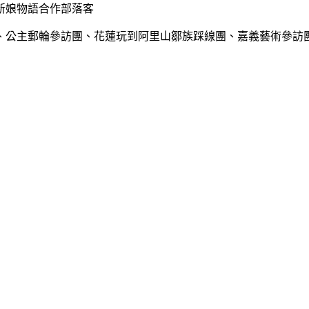
新娘物語合作部落客
、公主郵輪參訪團、花蓮玩到阿里山鄒族踩線團、嘉義藝術參訪