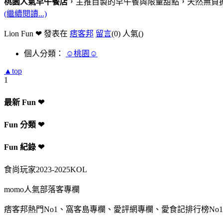
桃園人氣早午餐店
，主推自製的早午餐與限量甜點，天然無負
(繼續閱讀...)
Lion Fun ❤ 發表在
痞客邦
留言
(0)
人氣(
)
個人分類：
☺桃園☺
▲top
1
最新 Fun ❤
Fun 分類 ❤
Fun 紀錄 ❤
食尚玩家2023-2025KOL
momo人氣部落客專欄
痞客邦熱門No1、窩客島專欄、愛評網專欄、愛食記排行榜No1