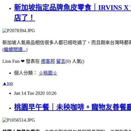
新加坡指定品牌魚皮零食｜IRVINS X 
店了！
新加坡人氣商品相信很多人都已經吃過了，而且剛來台灣時都
(繼續閱讀...)
Lion Fun ❤ 發表在
痞客邦
留言
(0)
人氣(
)
個人分類：
☺桃園☺
▲top
Jan
14
Tue
2020
10:26
桃園早午餐｜未秧咖啡。寵物友善餐