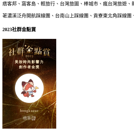
痞客邦、窩客島、輕旅行、台灣旅圖、棒城市、瘋台灣旅遊、
荖濃溪泛舟開航踩線團、台南山上踩線團、貢寮東北角踩線團
2023社群金點賞