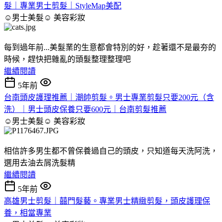
髮｜專業男士剪髮｜StyleMap美配
☺男士美髮☺
美容彩妝
每到過年前...美髮業的生意都會特別的好，趁著還不是最夯的
時候，趕快把雜亂的頭髮整理整理吧
繼續閱讀
5年前
台南頭皮護理推薦｜潮帥剪髮。男士專業剪髮只要200元（含
洗）｜男士頭皮保養只要600元｜台南剪髮推薦
☺男士美髮☺
美容彩妝
相信許多男生都不曾保養過自己的頭皮，只知道每天洗阿洗，
選用去油去屑洗髮精
繼續閱讀
5年前
高雄男士剪髮｜囍門髮藝。專業男士精緻剪髮，頭皮護理保
養，相當專業