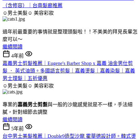
（含修容）｜台南髮廊推薦
☺男士美髮☺
美容彩妝
過年前最重要的事情就是整理頭髮啦！！不美美的拜見長輩怎
麼可以～
繼續閱讀
4年前
嘉義男士剪髮推薦｜Eugene's Barber Shop x 嘉義 油金男仕剪
髮 ． 英式油頭。多國語言剪髮｜嘉義燙髮｜嘉義染髮｜嘉義
男士理髮｜五折優惠
☺男士美髮☺
美容彩妝
專業的
嘉義男士剪髮
與一般的沙龍感覺就是不一樣，手法細
膩，針對細節去調整
繼續閱讀
5年前
台中男士美髮推薦｜Double9造型沙龍 霍華德設計師。韓式燙