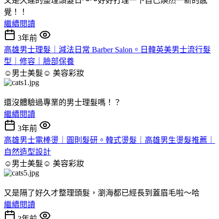
又是久違的整理頭髮日～～好好打理一下自己煥然一新的感
覺！！
繼續閱讀
3年前
高雄男士理髮｜減法日常 Barber Salon。日韓英美男士流行髮
型｜修容｜臉部保養
☺男士美髮☺
美容彩妝
還沒體驗過專業的男士理髮嗎！？
繼續閱讀
3年前
高雄男士電棒燙｜圓則髮研。韓式燙髮｜高雄男生燙髮推薦｜
自然造型設計
☺男士美髮☺
美容彩妝
又是隔了好久才整理頭髮，瀏海都已經長到蓋眉毛啦～哈
繼續閱讀
3年前