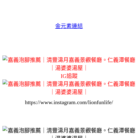
金元素連結
IG追蹤
https://www.instagram.com/lionfunlife/