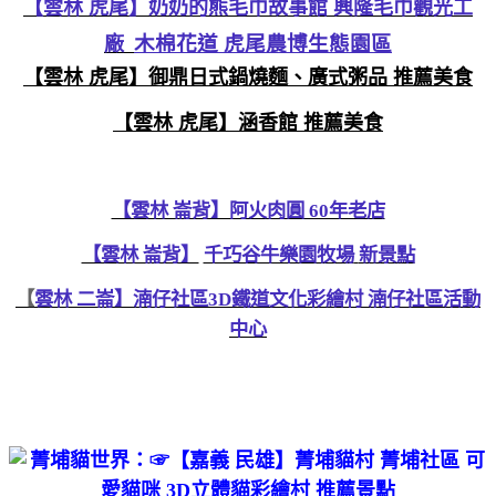
【雲林 虎尾】奶奶的熊毛巾故事館 興隆毛巾觀光工
木棉花道 虎尾農博生態園區
廠
【雲林 虎尾】御鼎日式鍋燒麵、廣式粥品 推薦美食
【雲林 虎尾】涵香館 推薦美食
【雲林 崙背】阿火肉圓 60年老店
【雲林 崙背】
千巧谷牛樂園牧場
新景點
【
雲林 二崙
】
湳仔社區3D鐵道文化彩繪村 湳仔社區活動
中心