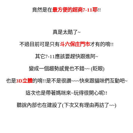
竟然是在
最方便的超商7-11耶
!!
真是太酷了~
不過目前可是只有
斗六保庄門市
才有的唷!!
其它7-11應該要趕快跟進阿~
變成一個趨勢感覺也不錯~~ (眨眼
)
也是
3D立體
的唷!!是不是很讚~~~快來跟貓咪們互動吧~
這次也是帶著媽咪來~玩得很開心呢!!
聽說內部也在建設了(下次又有理由再訪了~~
)