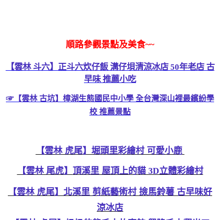
順路參觀景點及美食~~
【雲林 斗六】正斗六炊仔飯 溝仔垻清涼冰店 50年老店 古
早味 推薦小吃
☞【雲林 古坑】樟湖生態國民中小學 全台灣深山裡最繽紛學
校 推薦景點
【雲林 虎尾】堀頭里彩繪村 可愛小鹿
【雲林 尾虎】
頂溪里 屋頂上的貓 3D立體彩繪村
【雲林 虎尾】北溪里 剪紙藝術村 撿馬鈴薯 古早味好
涼冰店