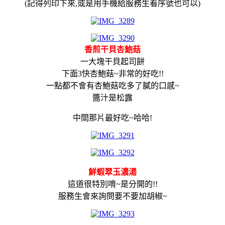
(記得列印下來,或是用手機給服務生看序號也可以)
香煎干貝杏鮑菇
一大塊干貝起司餅
下面3快杏鮑菇~非常的好吃!!
一點都不會有杏鮑菇吃多了膩的口感~
醬汁是松露
中間那片最好吃~哈哈!
鮮蝦翠玉濃湯
這道很特別唷~是分開的!!
服務生會來詢問要不要加胡椒~