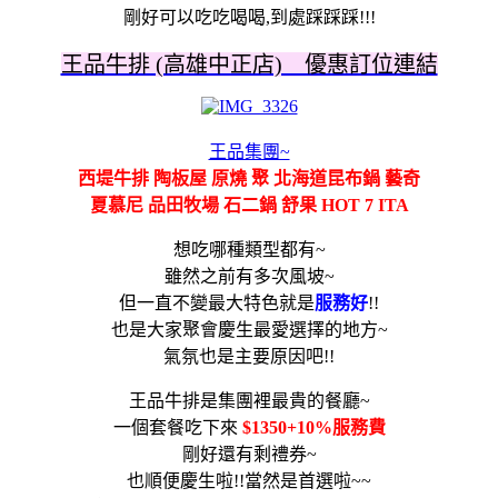
剛好可以吃吃喝喝,到處踩踩踩!!!
王品牛排 (高雄中正店) 優惠訂位連結
王品集團~
西堤牛排 陶板屋 原燒 聚 北海道昆布鍋 藝奇
夏慕尼 品田牧場 石二鍋 舒果 HOT 7 ITA
想吃哪種類型都有~
雖然之前有多次風坡~
但一直不變最大特色就是
服務好
!!
也是大家聚會慶生最愛選擇的地方~
氣氛也是主要原因吧!!
王品牛排是集團裡最貴的餐廳~
一個套餐吃下來
$1350+10%服務費
剛好還有剩禮券~
也順便慶生啦!!當然是首選啦~~