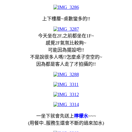
上下樓層~桌數蠻多的!!
今天坐在2F,之前都坐在1F~
感覺2F氣氛比較夠~
可能因為擺設吧!!
不是說很多人嗎!?怎麼桌子空空的~
因為都是客人走了才拍攝的!!
一坐下就會先送上
檸檬水
~~~
(用餐中..服務生還會不斷的過來加水)