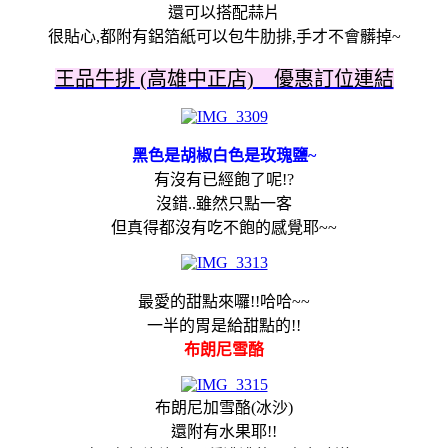
還可以搭配蒜片
很貼心,都附有鋁箔紙可以包牛肋排,手才不會髒掉~
王品牛排 (高雄中正店) 優惠訂位連結
黑色是胡椒白色是玫瑰鹽~
有沒有已經飽了呢!?
沒錯..雖然只點一客
但真得都沒有吃不飽的感覺耶~~
最愛的甜點來囉!!哈哈~~
一半的胃是給甜點的!!
布朗尼雪酪
布朗尼加雪酪(冰沙)
還附有水果耶!!