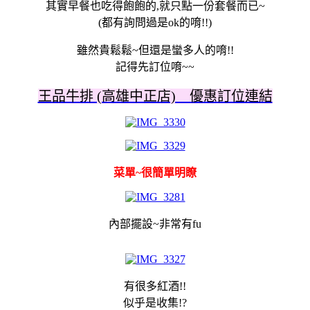
其實早餐也吃得飽飽的,就只點一份套餐而已~
(都有詢問過是ok的唷!!)
雖然貴鬆鬆~但還是蠻多人的唷!!
記得先訂位唷~~
王品牛排 (高雄中正店) 優惠訂位連結
菜單~很簡單明瞭
內部擺設~非常有fu
有很多紅酒!!
似乎是收集!?