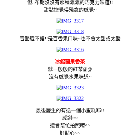
但..布朗沒沒有那種濃濃的巧克力味道!!
甜點控覺得殘念的感覺~
雪酪還不錯!!是百香果口味~也不會太甜或太酸
冰錫蘭果香茶
就一般般的紅茶@@
沒有感覺水果味道~
最後慶生的有送一個小蛋糕耶!!
感謝~~
還會幫忙拍照唷^^
好貼心~~