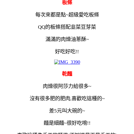
板條
每次來都是點
~超級愛吃板條
QQ的板條搭配韭菜豆芽菜
滿滿的肉燥油蔥酥~
好吃好吃!!
乾麵
肉燥很阿莎力給很多~
沒有很多肥的肥肉,喜歡吃這種的~
差5元叫大碗的~
麵是細麵~很好吃唷!!