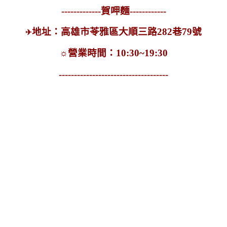
-------------賀呷麵------------
地址：高雄市苓雅區大順三路282巷79號
✈
☼
營業時間：10:30~19:30
------------------------------------