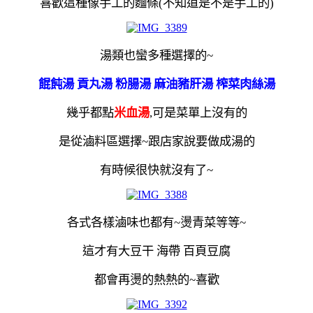
喜歡這種像手工的麵條(不知道是不是手工的)
湯類也蠻多種選擇的~
餛飩湯 貢丸湯 粉腸湯 麻油豬肝湯 榨菜肉絲湯
幾乎都點
米血湯
,可是菜單上沒有的
是從滷料區選擇~跟店家說要做成湯的
有時候很快就沒有了~
各式各樣滷味也都有~燙青菜等等~
這才有大豆干 海帶 百頁豆腐
都會再燙的熱熱的~喜歡