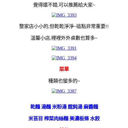
覺得還不錯,可以推薦給大家~
整家店小小的,但乾乾淨淨~這點非常重要!!
溫馨小店,裡裡外外桌數也算多~
菜單
種類也蠻多的~
乾麵 湯麵 米粉湯 餛飩湯 麻醬麵
米苔目 榨菜肉絲麵 美濃板條 水餃