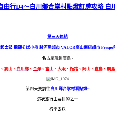
自由行D4～白川鄉合掌村點燈訂房攻略 白
第三天
連結
) 起太鼓 飛驒そば小舟 駿河屋超市
VALOR高山南店超市 Fres
名古屋玩到廣島~
、
高山
、
白川鄉
、
金澤
、
富山
、大阪、姬路、岡山、直島、廣島
第四天要前往
白川鄉合掌村看點燈~
這次旅行主要目的之一
行李寄送