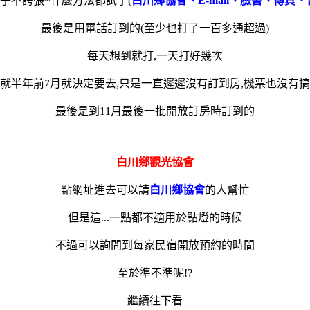
子不誇張~什麼方法都試了(
白川鄉協會、E-mail、臉書、傳真、
最後是用電話訂到的(至少也打了一百多通超過
)
每天想到就打,一天打好幾次
就半年前7月就決定要去,只是一直遲遲沒有訂到房,機票也沒有
最後是到11月最後一批開放訂房時訂到的
白川鄉觀光協會
點網址進去可以請
白川鄉協會
的人幫忙
但是這...一點都不適用於點燈的時候
不過可以詢問到每家民宿開放預約的時間
至於準不準呢!?
繼續往下看