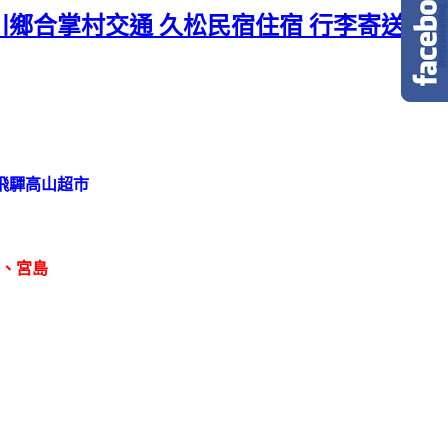
川鄉合掌村交通 久松民宿住宿 行李寄送 日
po飛驒高山超市
、宮島