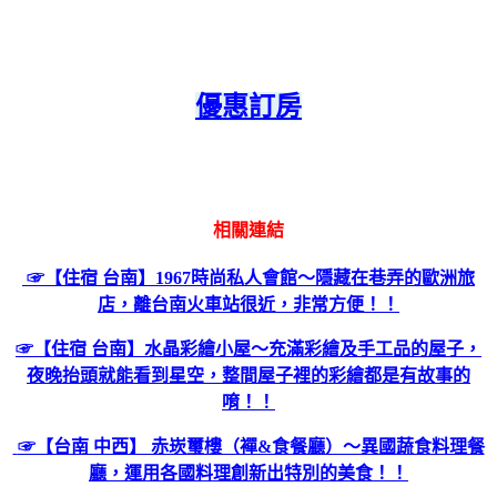
優惠訂房
相關連結
☞【住宿 台南】1967時尚私人會館～隱藏在巷弄的歐洲旅
店，離台南火車站很近，非常方便！！
☞【住宿 台南】水晶彩繪小屋～充滿彩繪及手工品的屋子，
夜晚抬頭就能看到星空，整間屋子裡的彩繪都是有故事的
唷！！
☞【台南 中西】 赤崁璽樓（襌&食餐廳）～異國蔬食料理餐
廳，運用各國料理創新出特別的美食！！