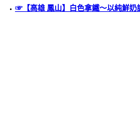
☞【高雄 鳳山】白色拿鐵～以純鮮