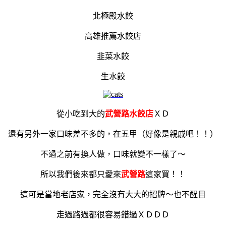
北極殿水餃
高雄推薦水餃店
韭菜水餃
生水餃
從小吃到大的
武營路水餃店
ＸＤ
還有另外一家口味差不多的，在五甲（好像是親戚吧！！）
不過之前有換人做，口味就變不一樣了～
所以我們後來都只愛來
武營路
這家買！！
這可是當地老店家，完全沒有大大的招牌～也不醒目
走過路過都很容易錯過ＸＤＤＤ