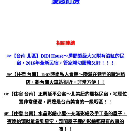
優惠訂房
相關連結
☞【台南 北區】DiDi House～房間超級大又附有浴缸的民
宿，2016年全新民宿，管家親切服務又好！！！
☞【住宿 台南】1967時尚私人會館～隱藏在巷弄的歐洲旅
店，離台南火車站很近，非常方便！！
☞【住宿 台南】正興延平公寓～北美紐約風格民宿，地理位
置非常優渥，周邊是台南美食的一級戰區！！
☞【住宿 台南】水晶彩繪小屋～充滿彩繪及手工品的屋子，
夜晚抬頭就能看到星空，整間屋子裡的彩繪都是有故事的
唷！！