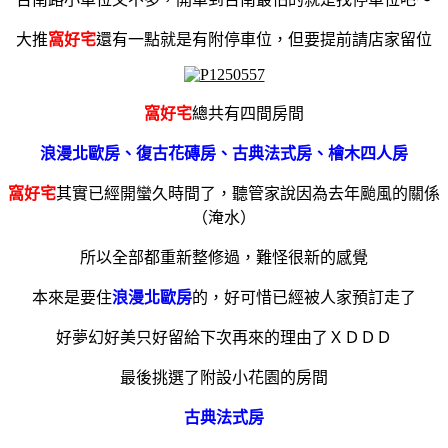
大推
窩好宅
還有一點就是有附停車位，但要提前請店家留位
窩好宅
總共有四間房間
浪漫北歐房、復古花磚房、古典法式房、檜木四人房
窩好宅
其實已經開蠻久時間了，聽管家說因為去年颱風的關係
（淹水）
所以全部都重新整修過，難怪很新的感覺
本來是要住
浪漫北歐房
的，好可惜已經被人家預訂走了
好夢幻好美
只好留給下次再來的理由了ＸＤＤＤ
最後挑選了附設小花園的房間
古典法式房