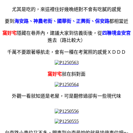
尤其是吃的，來這裡住好幾晚絕對不會有吃膩的感覺
要到
海安路、神農老街、國華街、正興街、保安路
都相當近
窩好宅
隱藏在巷弄內，建議大家到信義街後，從
四聯境金安宮
進去（路比較大）
千萬不要跟著導航走，會有一種在考駕照的感覺ＸＤＤＤ
窩好宅
就在斜對面
外觀一看就知道是老屋，可是翻修過卻有一些現代味
台南路小車位又不多，開車到台南最怕的就是找停車位吧～