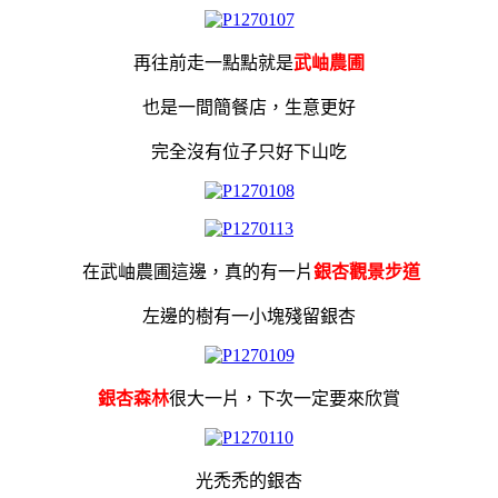
再往前走一點點就是
武岫農圃
也是一間簡餐店，生意更好
完全沒有位子只好下山吃
在武岫農圃這邊，真的有一片
銀杏觀景步道
左邊的樹有一小塊殘留銀杏
銀杏森林
很大一片，下次一定要來欣賞
光禿禿的銀杏