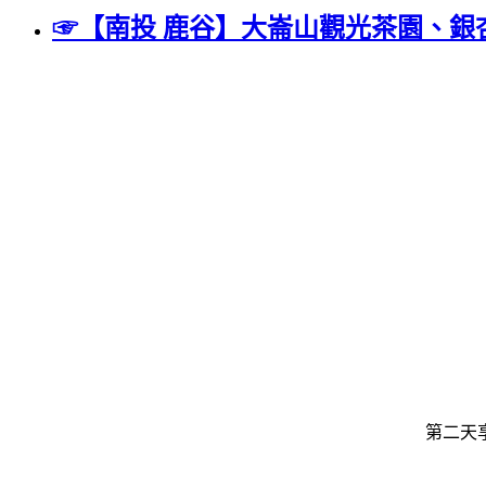
☞【南投 鹿谷】大崙山觀光茶園、
第二天