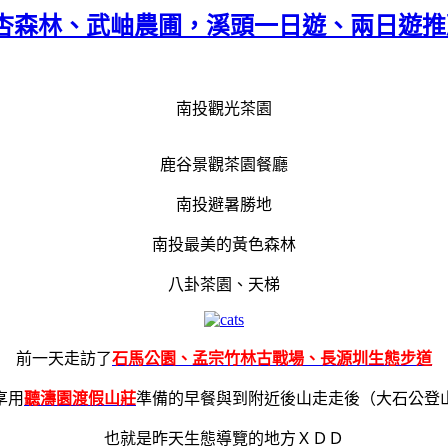
銀杏森林、武岫農圃，溪頭一日遊、兩日遊
南投觀光茶園
鹿谷景觀茶園餐廳
南投避暑勝地
南投最美的黃色森林
八卦茶園、天梯
前一天走訪了
石馬公園、孟宗竹林古戰場、長源圳生態步道
享用
聽濤園渡假山莊
準備的早餐與到附近後山走走後（大石公登
也就是昨天生態導覽的地方ＸＤＤ