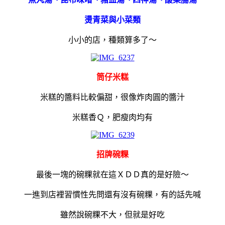
燙青菜與小菜類
小小的店，種類算多了～
筒仔米糕
米糕的醬料比較偏甜，很像炸肉圓的醬汁
米糕香Ｑ，肥瘦肉均有
招牌碗粿
最後一塊的碗粿就在這ＸＤＤ真的是好險～
一進到店裡習慣性先問還有沒有碗粿，有的話先喊
雖然說碗粿不大，但就是好吃