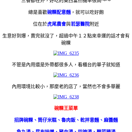
三餐都在外，好吃的東西當然機率很高～～
總是喜歡
碗粿配意麵
，就可以吃好飽
位在於
虎尾農會
與
若瑟醫院
附近
生意好到爆，賣完就沒了，超過中午１２點來幸運的話才會有
碗粿
不管是內用還是外帶都很多人，看櫃台的單子就知道
內用環境比較小，那麼老的店了，當然也不會多華麗
碗粿王菜單
招牌碗粿、筒仔米糕、魯肉飯、乾拌意麵、麻醬麵
魚丸湯、昆布味噌、豬血湯、四神湯、酸菜腸湯