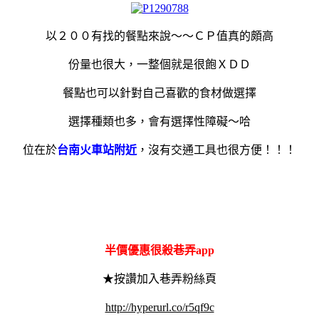
以２００有找的餐點來說～～ＣＰ值真的頗高
份量也很大，一整個就是很飽ＸＤＤ
餐點也可以針對自己喜歡的食材做選擇
選擇種類也多，會有選擇性障礙～哈
位在於
台南火車站附近
，沒有交通工具也很方便！！！
半價優惠很殺巷弄app
★按讚加入巷弄粉絲頁
http://hyperurl.co/r5qf9c