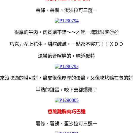
薯條、薯餅、蛋沙拉可三選一
很厚的牛肉，肉質還不錯～～才吃一塊就很飽＠＠
巧克力配上花生，甜甜鹹鹹，一點都不突兀！！ＸＤＤ
還蠻適合嚐鮮的，味道獨特
來沒吃過的塔可餅，餅皮很像厚厚的蛋餅，又像吃烤鴨在包的餅
半熟的雞蛋，咬下去都爆槳了
香煎雞胸肉巧巴達
薯條、薯餅、蛋沙拉可三選一