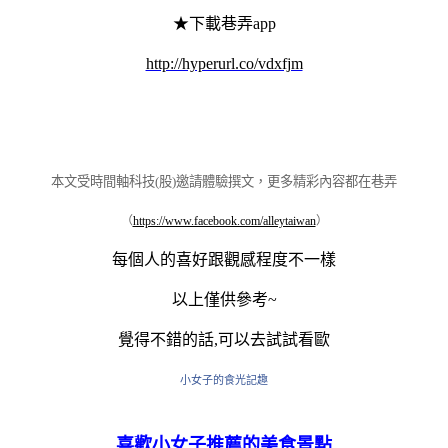
★下載巷弄app
http://hyperurl.co/vdxfjm
本文受時間軸科技(股)邀請體驗撰文，更多精彩內容都在巷弄
（
https://www.facebook.com/alleytaiwan
）
每個人的喜好跟觀感程度不一樣
以上僅供參考~
覺得不錯的話,可以去試試看歐
小女子的食光記趣
喜歡小女子推薦的美食景點