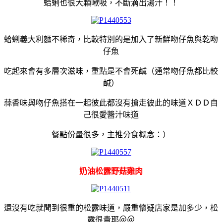
蛤蜊也很大顆啾吸，不斷滴出湯汁！！
蛤蜊義大利麵不稀奇，比較特別的是加入了新鮮吻仔魚與乾吻
仔魚
吃起來會有多層次滋味，重點是不會死鹹（通常吻仔魚都比較
鹹）
蒜香味與吻仔魚搭在一起彼此都沒有搶走彼此的味道ＸＤＤ
自
己很愛醬汁味道
餐點份量很多，主推分食概念：）
奶油松露野菇雞肉
還沒有吃就聞到很重的松露味道，嚴重懷疑店家是加多少，松
露很貴耶＠＠