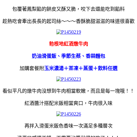
包覆著鳳梨餡的餅皮又酥又脆，咬下去還能吃到餡料
趁熱吃會牽出長長的起司絲～～～香酥脆甜滋滋的味道很喜歡
勃根地紅酒燉牛肉
奶油滑蛋飯、季節生蔡、香蒜麵包
加購套餐附
玉米濃湯＋茶凍＋蒸蛋＋飲料任選
看似平凡的燉牛肉沒想到牛肉相當軟嫩，而且是每一塊哦！！
紅酒醬汁搭配米飯相當爽口，牛肉很入味
再拌入滑蛋米飯色香味一次滿足多種層次