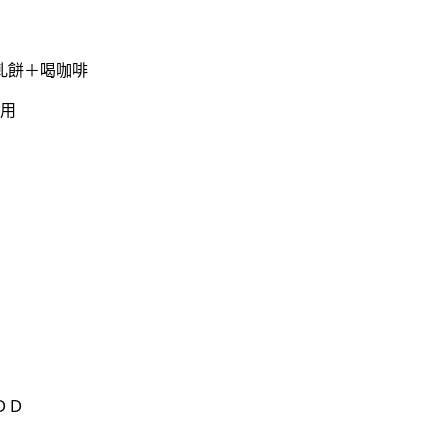
軋餅＋喝咖啡
用
ＤＤ