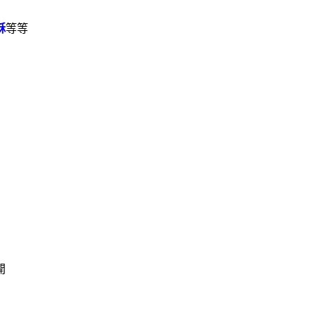
酥
等等
開