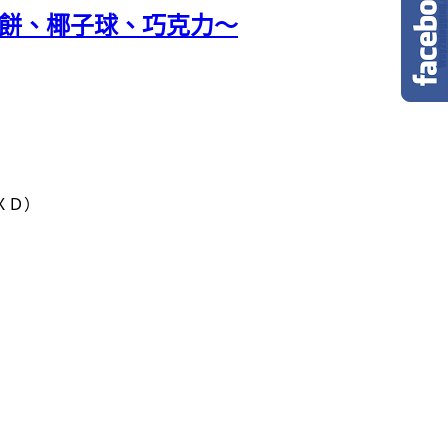
軋餅、椰子球、巧克力～
ＸＤ）