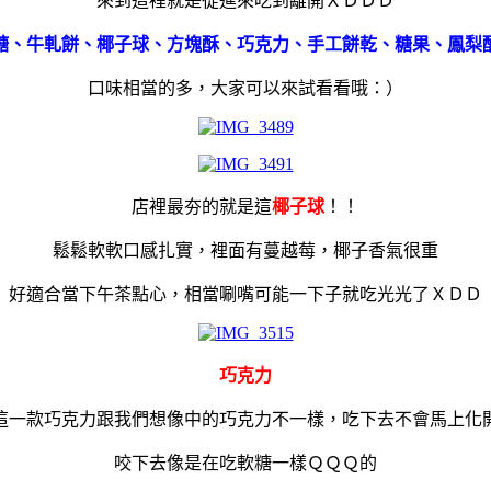
來到這裡就是從進來吃到離開ＸＤＤＤ
糖、牛軋餅、椰子球、方塊酥、巧克力、手工餅乾、糖果、鳳梨
口味相當的多，大家可以來試看看哦：）
店裡最夯的就是這
椰子球
！！
鬆鬆軟軟口感扎實，裡面有蔓越莓，椰子香氣很重
好適合當下午茶點心，相當唰嘴可能一下子就吃光光了ＸＤＤ
巧克力
這一款巧克力跟我們想像中的巧克力不一樣，吃下去不會馬上化
咬下去像是在吃軟糖一樣ＱＱＱ的