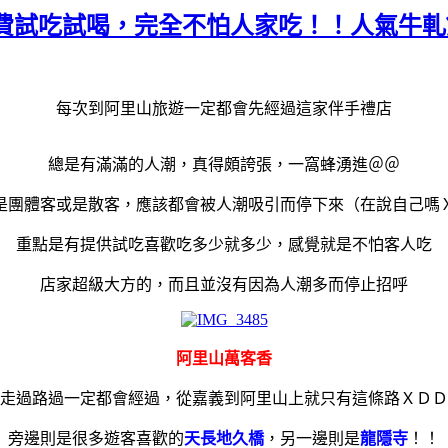
免費試吃試喝，完全不怕人家吃！！人氣牛
每次到阿里山旅遊一定都會先經過這家伴手禮店
總是有滿滿的人潮，真得頗誇張，一窩蜂湧進＠＠
是團體客或是散客，應該都會被人潮吸引而停下來（在說自己嗎
重點是有提供試吃喜歡吃多少就多少，感覺就是不怕客人吃
店家超級大方的，而且並沒有因為人潮多而停止招呼
阿里山萬客香
走過路過一定都會經過，從嘉義到阿里山上就只有這條路ＸＤＤ
旁邊則是很多遊客喜歡的
天長地久橋
，另一邊則是
龍隱寺
！！