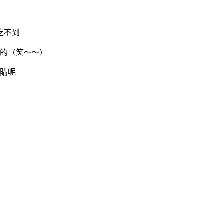
吃不到
的（笑～～）
購呢