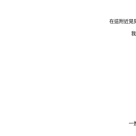
在這附近晃
我
一