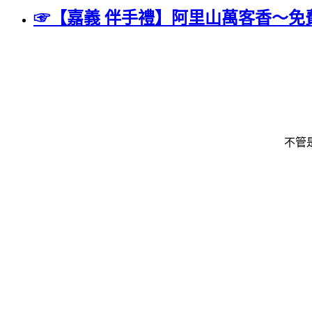
☞【嘉義 伴手禮】阿里山萬客香～
不管