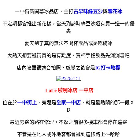
一中街新開幕冰品店，主打
古早味綠豆沙
與
雪花冰
不定期都會推出新花樣，當天到訪時綠豆沙還有買一送一的優
惠
夏天到了真的無法不喝杯飲品或是吃碗冰
大熱天想要逛街真的是有難度，買杯手搖飲品先消消暑吧
店內牆壁很適合拍照，感覺之後會是
IG打卡地標
LaLe 啦咧冰店 一中店
位在於
一中街上
，旁邊是
全家一中店
，就是最熱鬧的那一段Ｘ
Ｄ
最近旁邊的路在修理，不然之前很多機車都會停在這邊
不管是在地人或外地客都會逛到這條路上～哈哈