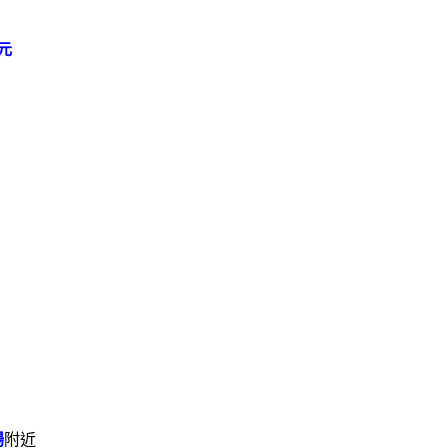
0元
場
附近