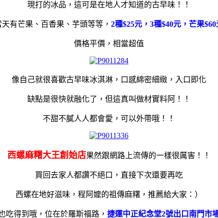
現打的冰品，這可是在地人才知道的古早味！！
當天有芒果、百香果、芋頭等等，
2種$25元，3種$40元，芒果$6
價格平價，相當超值
像自己就很喜歡古早味冰淇淋，口感綿密細緻，入口即化
缺點是很快就融化了，但這真叫做材實料阿！！
不甜不膩人人都會愛，可以外帶哦！！
西螺麻糬大王創始店
果然跟網路上流傳的一樣很厲害！！
買回去家人都讚不絕口，直接下次還要再吃
西螺在地好滋味，程阿嬤的祖傳麻糬，推薦給大家：）
也吃得到哦，位在於羅斯福路，
捷運中正紀念堂2號出口南門市