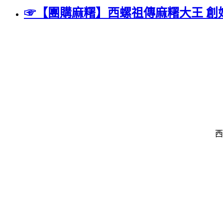
☞【團購麻糬】西螺祖傳麻糬大王 創
西