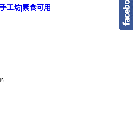
手工坊|素食可用
的