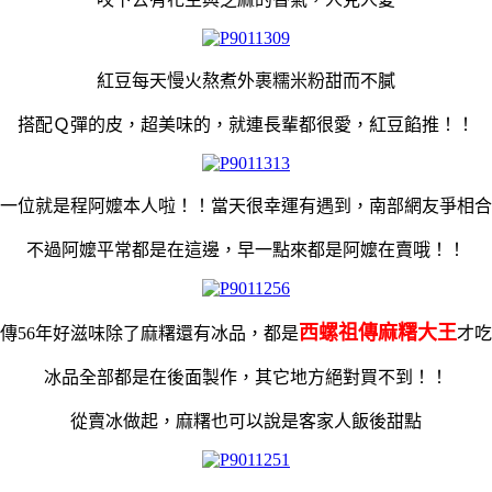
紅豆每天慢火熬煮外裹糯米粉甜而不膩
搭配Ｑ彈的皮，超美味的，就連長輩都很愛，紅豆餡推！！
一位就是程阿嬤本人啦！！當天很幸運有遇到，南部網友爭相合
不過阿嬤平常都是在這邊，早一點來都是阿嬤在賣哦！！
西螺祖傳麻糬大王
傳56年好滋味除了麻糬還有冰品，都是
才吃
冰品全部都是在後面製作，其它地方絕對買不到！！
從賣冰做起，麻糬也可以說是客家人飯後甜點