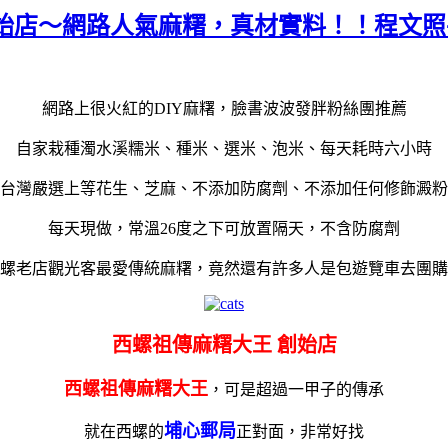
始店～網路人氣麻糬，真材實料！！程文照
網路上很火紅的DIY麻糬，臉書波波發胖粉絲團推薦
自家栽種濁水溪糯米、種米、選米、泡米、每天耗時六小時
台灣嚴選上等花生、芝麻、不添加防腐劑、不添加任何修飾澱粉
每天現做，常溫26度之下可放置隔天，不含防腐劑
螺老店觀光客最愛傳統麻糬，竟然還有許多人是包遊覽車去團購
西螺祖傳麻糬大王 創始店
西螺祖傳麻糬大王
，可是超過一甲子的傳承
埔心郵局
就在西螺的
正對面，非常好找