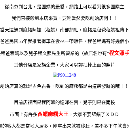
從南夯到台北，是團媽的最愛，網路上可以看到很多團購主
我們直接殺到本店來買，要吃當然要吃創始店阿！！
當天還遇到麻糬阿嬤（程媽）南部網紅，麻糬是程爸程媽祖傳下
爸爸民國55年就推著攤車在雲林一帶販售，程爸程媽有好幾個
程文照
是程爸程媽以及兒子程文照先生所營業的（故店名也有”
其他分店是家族企業，大家可以認扛棒上面的照片
創始店真的就是古色古香，吃到的麻糬都是由這邊發跡的哦！！
目前店裡面是程阿嬤的媳婦在賣，兒子則是在南投
西螺麻糬大王
市面上有許多
，大家不要認錯了ＸＤＤ
買的客人都是當地人居多，剛拿出來就被秒殺，差不多下午就賣