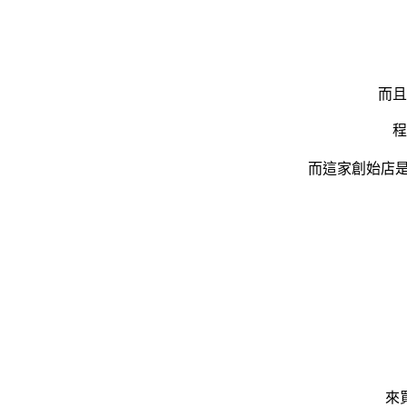
而且
程
而這家創始店
來