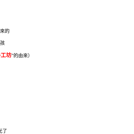
來的
小孩
手工坊
”的由來）
光了