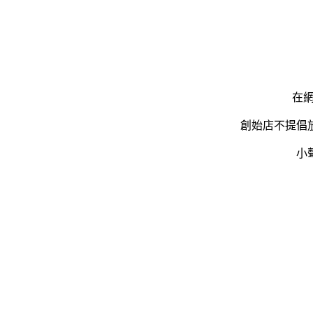
在
創始店不提倡
小