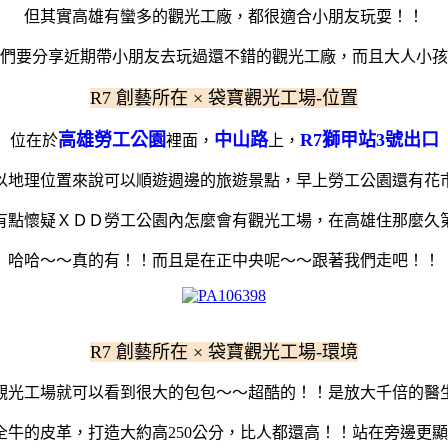
但其實高雄有蠻多的觀光工廠，都很適合小朋友玩耍！！
們要分享近期帶小朋友去玩過還不錯的觀光工廠，而且大人小孩
R7 創藝所在 × 袋寶觀光工場-位置
高雄勞工公園
中山路
R7獅甲站3號出口
位在於
裡面，
上，
以地理位置來說可以順遊週邊的旅遊景點，早上勞工公園還有花
有點懷疑ＸＤＤ勞工公園內怎麼會有觀光工場，在高雄住那麼久
哈哈～～真的有！！而且是在正中央呢～～跟著我們走吧！！
R7 創藝所在 × 袋寶觀光工場-環境
觀光工場就可以看到很大的包包～～超酷的！！是放大千倍的醫
全牛的皮革，打造大約高250公分，比人都還高！！站在旁邊更