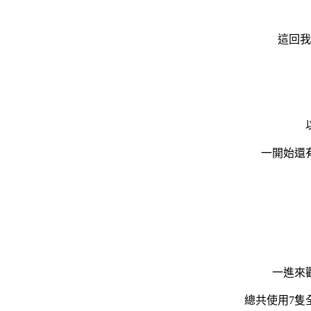
這回我
一開始還
一進來
總共使用7隻