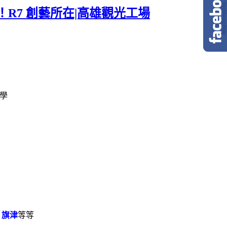
R7 創藝所在|高雄觀光工場
學
、旗津
等等