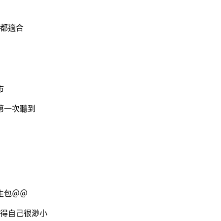
都適合
市
第一次聽到
生包＠＠
顯得自己很渺小