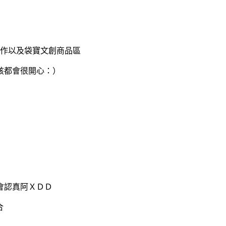
作以及袋寶文創商品區
孩都會很開心：）
會認真阿ＸＤＤ
合