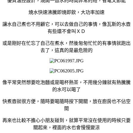
優質溫控設計，燒開一壺水的時間非常的短，省電又節能
燒水快速沸騰即燒即飲，大功率加速
讓水自己煮也不用顧它，可以去做自己的事情，像瓦斯的水壺
有些還不會叫ＸＤ
或是剛好在忙忘了自己在煮水，然後匆匆忙忙的有事情就跑出
去了，這真的是最危險的
像平常突然想要吃泡麵或是喝杯熱茶，不用幾分鐘就有熱騰騰
的水可以喝了
快煮壺就很方便，隨時要喝隨時按下開關，放在廚房也不佔空
間
再來也比較不擔心小朋友碰到，就算平常沒在使用的時候只要
關起來，裡面的水也會慢慢變涼