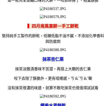
是一款完全是鹹口味的大餅，一咬就碎掉了，相當酥脆
▍四月南風喜餅－手工餅乾
堅持純手工製作的餅乾，低糖低脂不油不膩，不添加化學香料
與防腐劑
抹茶杏仁果
抹茶淡雅清香味不苦澀，再搭上大顆的杏仁果
咬下去除了酥脆外，更有咀嚼感，ㄎㄠˊㄎㄠˊ聲
沒有抹茶很濃的味道，就算不敢吃抹茶也很值得試試看
椰香水果餅乾