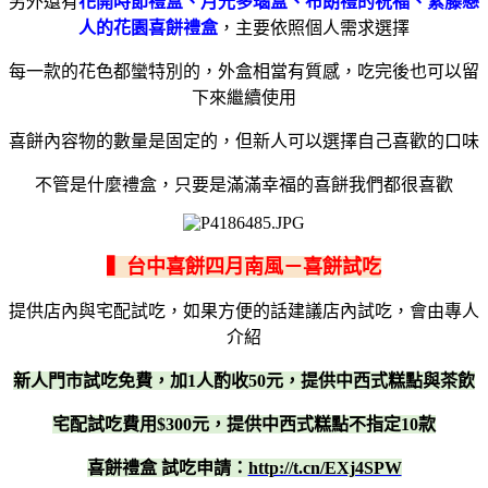
另外還有
花開時節禮盒、月光多瑙盒、布朗禮的祝福、紫藤戀
人的花園喜餅禮盒
，主要依照個人需求選擇
每一款的花色都蠻特別的，外盒相當有質感，吃完後也可以留
下來繼續使用
喜餅內容物的數量是固定的，但新人可以選擇自己喜歡的口味
不管是什麼禮盒，只要是滿滿幸福的喜餅我們都很喜歡
▍台中喜餅四月南風－喜餅試吃
提供店內與宅配試吃，如果方便的話建議店內試吃，會由專人
介紹
新人門市試吃免費，加1人酌收50元，提供中西式糕點與茶飲
宅配試吃費用$300元，提供中西式糕點不指定10款
喜餅禮盒 試吃申請：
http://t.cn/EXj4SPW