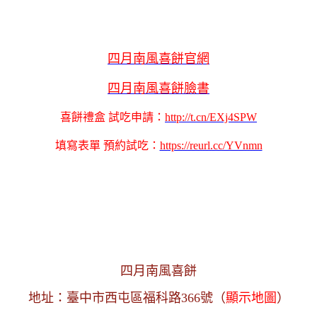
四月南風喜餅官網
四月南風喜餅臉書
喜餅禮盒 試吃申請：
http://t.cn/EXj4SPW
填寫表單 預約試吃：
https://reurl.cc/YVnmn
四月南風喜餅
地址：臺中市西屯區福科路366號（
顯示地圖
）