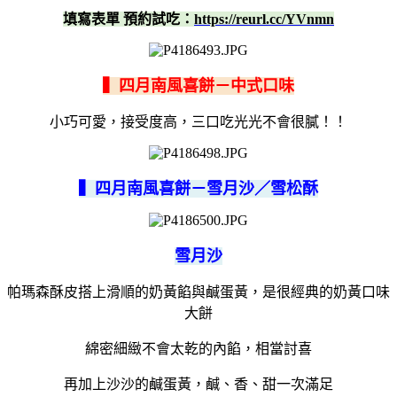
填寫表單 預約試吃：
https://reurl.cc/YVnmn
▍四月南風喜餅－中式口味
小巧可愛，接受度高，三口吃光光不會很膩！！
▍四月南風喜餅－雪月沙／雪松酥
雪月沙
帕瑪森酥皮搭上滑順的奶黃餡與鹹蛋黃，是很經典的奶黃口味
大餅
綿密細緻不會太乾的內餡，相當討喜
再加上沙沙的鹹蛋黃，鹹、香、甜一次滿足